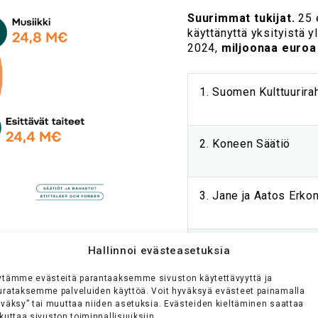
Suurimmat tukijat.
25 
käyttänyttä yksityistä y
2024,
miljoonaa euroa
1. Suomen Kulttuurira
2. Koneen Säätiö
3. Jane ja Aatos Erko
4. Svenska kulturfon
Hallinnoi evästeasetuksia
ytämme evästeitä parantaaksemme sivuston käytettävyyttä ja
urataksemme palveluiden käyttöä. Voit hyväksyä evästeet painamalla
5. Sigrid Juséliuksen
yväksy” tai muuttaa niiden asetuksia. Evästeiden kieltäminen saattaa
kuttaa sivuston toiminnallisuuksiin.