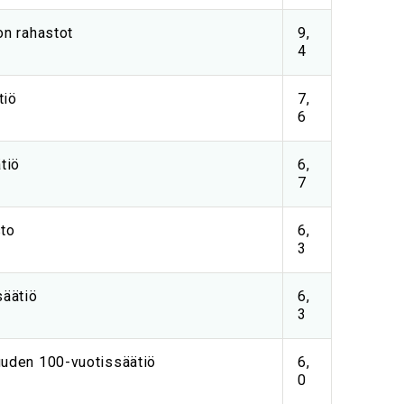
on rahastot
9,
4
tiö
7,
6
tiö
6,
7
sto
6,
3
säätiö
6,
3
uuden 100-vuotissäätiö
6,
0