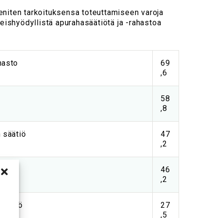
eniten tarkoituksensa toteuttamiseen varoja
leishyödyllistä apurahasäätiötä ja -rahastoa
hasto
69
,6
58
,8
n säätiö
47
,2
den
46
,2
 Säätiö
27
,5