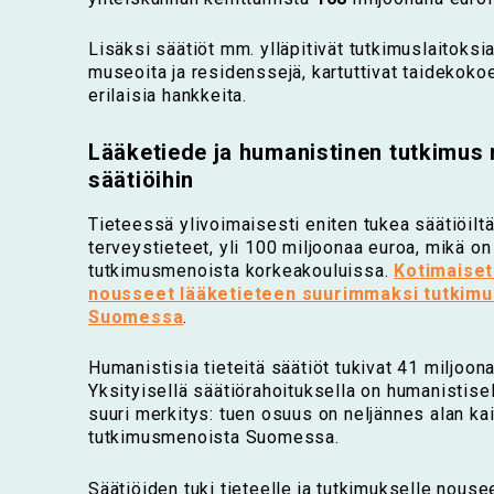
Lisäksi säätiöt mm. ylläpitivät tutkimuslaitoksia,
museoita ja residenssejä, kartuttivat taidekokoe
erilaisia hankkeita.
Lääketiede ja humanistinen tutkimus 
säätiöihin
Tieteessä ylivoimaisesti eniten tukea säätiöiltä
terveystieteet, yli 100 miljoonaa euroa, mikä o
tutkimusmenoista korkeakouluissa.
Kotimaiset
nousseet lääketieteen suurimmaksi tutkimu
Suomessa
.
Humanistisia tieteitä säätiöt tukivat 41 miljoonal
Yksityisellä säätiörahoituksella on humanistise
suuri merkitys: tuen osuus on neljännes alan ka
tutkimusmenoista Suomessa.
Säätiöiden tuki tieteelle ja tutkimukselle nous