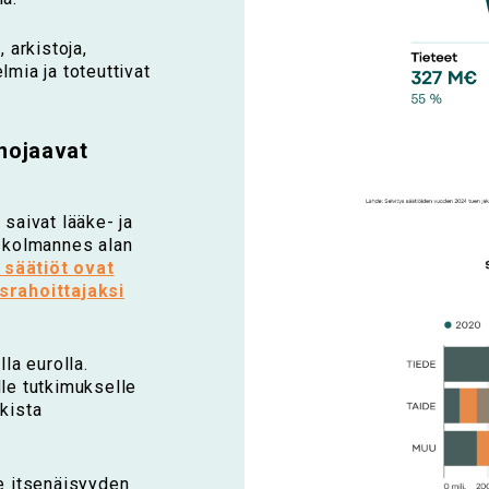
 arkistoja,
lmia ja toteuttivat
nojaavat
 saivat lääke- ja
n kolmannes alan
 säätiöt ovat
srahoittajaksi
la eurolla.
lle tutkimukselle
ikista
ee itsenäisyyden