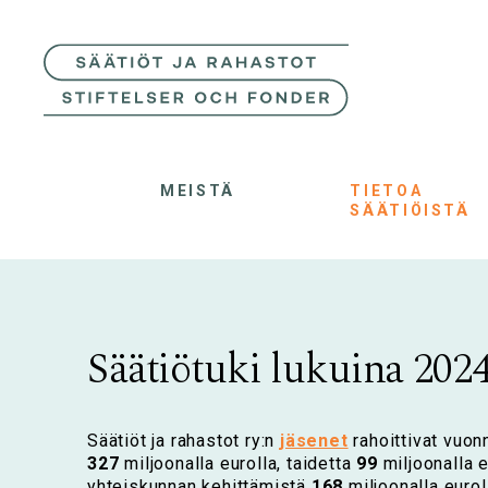
MEISTÄ
TIETOA
SÄÄTIÖISTÄ
Säätiötuki lukuina 202
Säätiöt ja rahastot ry:n
jäsenet
rahoittivat vuon
327
miljoonalla eurolla, taidetta
99
miljoonalla 
yhteiskunnan kehittämistä
168
miljoonalla eurol