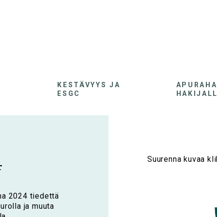
KESTÄVYYS JA
APURAH
ESGC
HAKIJAL
4
Suurenna kuvaa kli
na 2024 tiedettä
eurolla ja muuta
la.