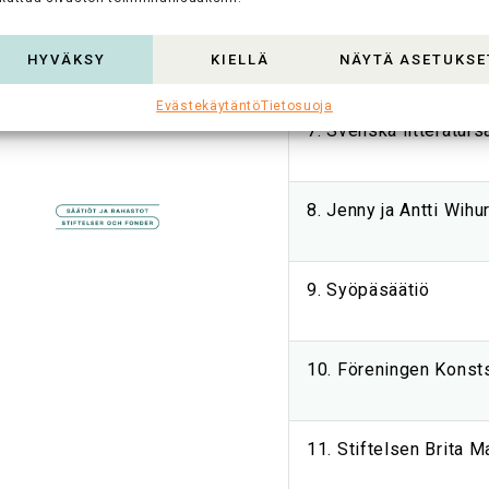
6. Stiftelsen för Åbo
HYVÄKSY
KIELLÄ
NÄYTÄ ASETUKSE
Evästekäytäntö
Tietosuoja
7. Svenska litteratursä
8. Jenny ja Antti Wihu
9. Syöpäsäätiö
10. Föreningen Konsts
11. Stiftelsen Brita 