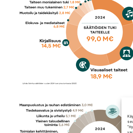
Kä
se
”H
vai