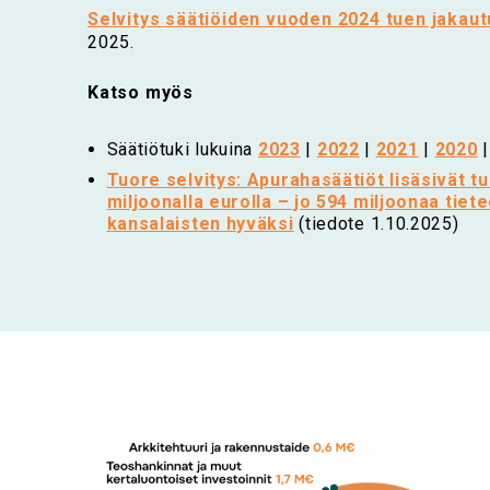
Selvitys säätiöiden vuoden 2024 tuen jakau
2025.
Katso myös
Säätiötuki lukuina
2023
|
2022
|
2021
|
2020
Tuore selvitys: Apurahasäätiöt lisäsivät t
miljoonalla eurolla – jo 594 miljoonaa tiete
kansalaisten hyväksi
(tiedote 1.10.2025)