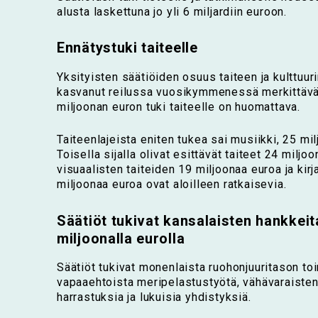
alusta laskettuna jo yli 6 miljardiin euroon.
Ennätystuki taiteelle
Yksityisten säätiöiden osuus taiteen ja kulttuur
kasvanut reilussa vuosikymmenessä merkittäväs
miljoonan euron tuki taiteelle on huomattava.
Taiteenlajeista eniten tukea sai musiikki, 25 mi
Toisella sijalla olivat esittävät taiteet 24 miljo
visuaalisten taiteiden 19 miljoonaa euroa ja kirj
miljoonaa euroa ovat aloilleen ratkaisevia.
Säätiöt tukivat kansalaisten hankkeit
miljoonalla eurolla
Säätiöt tukivat monenlaista ruohonjuuritason to
vapaaehtoista meripelastustyötä, vähävaraisten
harrastuksia ja lukuisia yhdistyksiä.