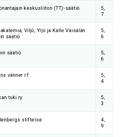
önantajain keskusliiton (TT)-säätiö
5,
7
katemia, Viljo, Yrjö ja Kalle Väisälän
5,
in säätiö
6
inin säätiö
5,
6
s vänner r.f.
5,
4
an tuki ry.
5,
3
lenbergs stiftelse
4,
9