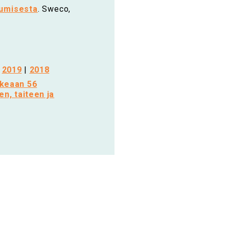
tumisesta
. Sweco,
|
2019
|
2018
ukeaan 56
en, taiteen ja