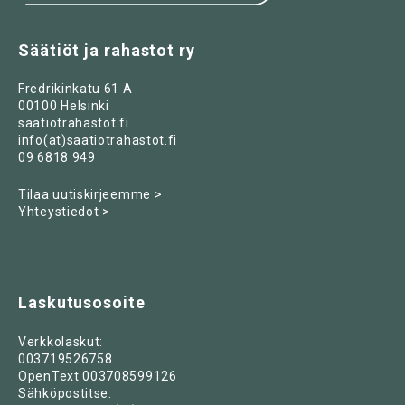
Säätiöt ja rahastot ry
Fredrikinkatu 61 A
00100 Helsinki
saatiotrahastot.fi
info(at)saatiotrahastot.fi
09 6818 949
Tilaa uutiskirjeemme >
Yhteystiedot >
Laskutusosoite
Verkkolaskut:
003719526758
OpenText 003708599126
Sähköpostitse: