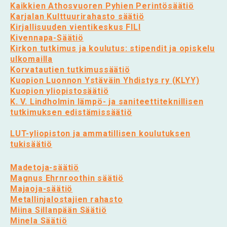
Kaikkien Athosvuoren Pyhien Perintösäätiö
Karjalan Kulttuurirahasto säätiö
Kirjallisuuden vientikeskus FILI
Kivennapa-Säätiö
Kirkon tutkimus ja koulutus: stipendit ja opiskelu
ulkomailla
Korvatautien tutkimussäätiö
Kuopion Luonnon Ystäväin Yhdistys ry (KLYY)
Kuopion yliopistosäätiö
K. V. Lindholmin lämpö- ja saniteettiteknillisen
tutkimuksen edistämissäätiö
LUT-yliopiston ja ammatillisen koulutuksen
tukisäätiö
Madetoja-säätiö
Magnus Ehrnroothin säätiö
Majaoja-säätiö
Metallinjalostajien rahasto
Miina Sillanpään Säätiö
Minela Säätiö