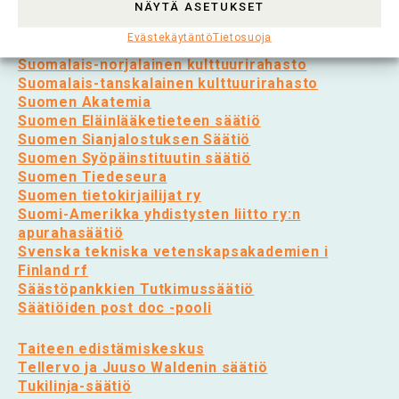
NÄYTÄ ASETUKSET
Salmi-säätiö
Stiftelsen Alma och K.A. Snellman säätiö
Evästekäytäntö
Tietosuoja
Suomalaisen Kirjallisuuden Seura
Suomalais-norjalainen kulttuurirahasto
Suomalais-tanskalainen kulttuurirahasto
Suomen Akatemia
Suomen Eläinlääketieteen säätiö
Suomen Sianjalostuksen Säätiö
Suomen Syöpäinstituutin säätiö
Suomen Tiedeseura
Suomen tietokirjailijat ry
Suomi-Amerikka yhdistysten liitto ry:n
apurahasäätiö
Svenska tekniska vetenskapsakademien i
Finland rf
Säästöpankkien Tutkimussäätiö
Säätiöiden post doc -pooli
Taiteen edistämiskeskus
Tellervo ja Juuso Waldenin säätiö
Tukilinja-säätiö