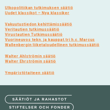
Ulkopolitiikan tutkimuksen säätiö
Uudet klassikot – Nya klassiker
Vakuutustiedon kehittämissäätiö
Veritautien tutkimussäätiö
Virustautien Tutkimussäätiö
Vuorineuvos tekn. ja kauppat.tri h.c. Marcus
Wallenbergin liiketaloudellinen tutkimussäätiö
Walter Ahlströmin säätiö
Walter Ehrströmin säätiö
Ympäristötaiteen säätiö