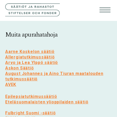
YHTEYSTIEDOT
SVE
ENG
Muita apurahatahoja
Aarne Koskelon säätiö
Allergiatutkimussäätiö
Arvo ja Lea Ylppö säätiö
Askon Säätiö
August Johannes ja Aino Tiuran maatalouden
tutkimussäätiö
AVEK
Epilepsiatutkimussäätiö
Eteläsuomalaisten ylioppilaiden säätiö
Fulbright Suomi -säätiö