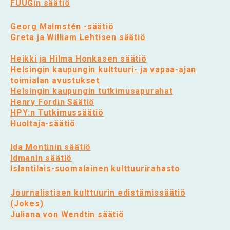
FUUGin säätiö
Georg Malmstén -säätiö
Greta ja William Lehtisen säätiö
Heikki ja Hilma Honkasen säätiö
Helsingin kaupungin kulttuuri- ja vapaa-ajan
toimialan avustukset
Helsingin kaupungin tutkimusapurahat
Henry Fordin Säätiö
HPY:n Tutkimussäätiö
Huoltaja-säätiö
Ida Montinin säätiö
Idmanin säätiö
Islantilais-suomalainen kulttuurirahasto
Journalistisen kulttuurin edistämissäätiö
(Jokes)
Juliana von Wendtin säätiö