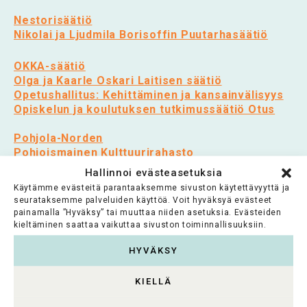
Nestorisäätiö
Nikolai ja Ljudmila Borisoffin Puutarhasäätiö
OKKA-säätiö
Olga ja Kaarle Oskari Laitisen säätiö
Opetushallitus: Kehittäminen ja kansainvälisyys
Opiskelun ja koulutuksen tutkimussäätiö Otus
Pohjola-Norden
Pohjoismainen Kulttuurirahasto
Psykiatrian Tutkimussäätiö
Hallinnoi evästeasetuksia
Käytämme evästeitä parantaaksemme sivuston käytettävyyttä ja
Ragnar Granit säätiö
seurataksemme palveluiden käyttöä. Voit hyväksyä evästeet
Raija ja Ossi Tuuliaisen Säätiö
painamalla ”Hyväksy” tai muuttaa niiden asetuksia. Evästeiden
kieltäminen saattaa vaikuttaa sivuston toiminnallisuuksiin.
Rajaseutu ry
Rautuki-Säätiö
HYVÄKSY
Reinhold Ekholmin säätiö
Rinnekoti-säätiö
KIELLÄ
Runar Bäckströmin säätiö