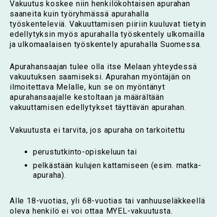
Vakuutus koskee niin henkilökohtaisen apurahan
saaneita kuin työryhmässä apurahalla
työskenteleviä. Vakuuttamisen piiriin kuuluvat tietyin
edellytyksin myös apurahalla työskentely ulkomailla
ja ulkomaalaisen työskentely apurahalla Suomessa.
Apurahansaajan tulee olla itse Melaan yhteydessä
vakuutuksen saamiseksi. Apurahan myöntäjän on
ilmoitettava Melalle, kun se on myöntänyt
apurahansaajalle kestoltaan ja määrältään
vakuuttamisen edellytykset täyttävän apurahan.
Vakuutusta ei tarvita, jos apuraha on tarkoitettu
perustutkinto-opiskeluun tai
pelkästään kulujen kattamiseen (esim. matka-
apuraha).
Alle 18-vuotias, yli 68-vuotias tai vanhuuseläkkeellä
oleva henkilö ei voi ottaa MYEL-vakuutusta.