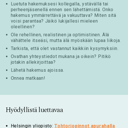
Luetuta hakemuksesi kollegalla, ystävällä tai
perheenjäsenellä ennen sen lähettämistä. Onko
hakemus ymmärrettävä ja vakuuttava? Miten sitä
voisi parantaa? Jäikö lukijallesi mieleen
oleellinen?
Ole rehellinen, realistinen ja optimistinen. Älä
vähättele itseäsi, mutta älä myöskään lupaa liikoja.
Tarkista, että olet vastannut kaikkiin kysymyksiin.
Ovathan yhteystiedot mukana ja oikein? Pitikö
jotakin allekirjoittaa?
Lähetä hakemus ajoissa.
Onnea matkaan!
Hyödyllistä luettavaa
Helsingin yliopisto:
Tohtoriopinnot apurahalla