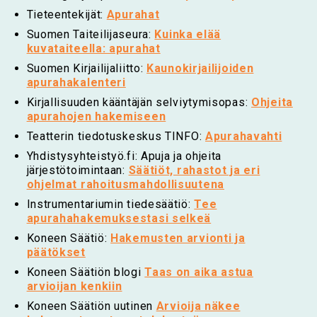
Tieteentekijät:
Apurahat
Suomen Taiteilijaseura:
Kuinka elää
kuvataiteella: apurahat
Suomen Kirjailijaliitto:
Kaunokirjailijoiden
apurahakalenteri
Kirjallisuuden kääntäjän selviytymisopas:
Ohjeita
apurahojen hakemiseen
Teatterin tiedotuskeskus TINFO:
Apurahavahti
Yhdistysyhteistyö.fi: Apuja ja ohjeita
järjestötoimintaan:
Säätiöt, rahastot ja eri
ohjelmat rahoitusmahdollisuutena
Instrumentariumin tiedesäätiö:
Tee
apurahahakemuksestasi selkeä
Koneen Säätiö:
Hakemusten arvionti ja
päätökset
Koneen Säätiön blogi
Taas on aika astua
arvioijan kenkiin
Koneen Säätiön uutinen
Arvioija näkee