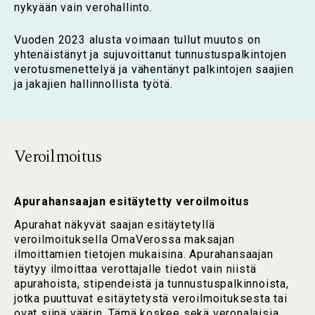
nykyään vain verohallinto.
Vuoden 2023 alusta voimaan tullut muutos on
yhtenäistänyt ja sujuvoittanut tunnustuspalkintojen
verotusmenettelyä ja vähentänyt palkintojen saajien
ja jakajien hallinnollista työtä.
Veroilmoitus
Apurahansaajan esitäytetty veroilmoitus
Apurahat näkyvät saajan esitäytetyllä
veroilmoituksella OmaVerossa maksajan
ilmoittamien tietojen mukaisina. Apurahansaajan
täytyy ilmoittaa verottajalle tiedot vain niistä
apurahoista, stipendeistä ja tunnustuspalkinnoista,
jotka puuttuvat esitäytetystä veroilmoituksesta tai
ovat siinä väärin. Tämä koskee sekä veronalaisia