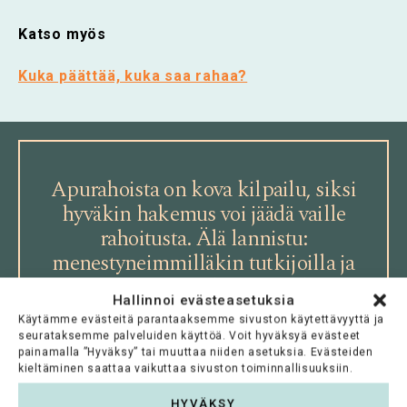
Katso myös
Kuka päättää, kuka saa rahaa?
Apurahoista on kova kilpailu, siksi
hyväkin hakemus voi jäädä vaille
rahoitusta. Älä lannistu:
menestyneimmilläkin tutkijoilla ja
taiteilijoilla on takanaan hakuja,
Hallinnoi evästeasetuksia
joissa rahoitusta ei tullut.
Käytämme evästeitä parantaaksemme sivuston käytettävyyttä ja
seurataksemme palveluiden käyttöä. Voit hyväksyä evästeet
painamalla ”Hyväksy” tai muuttaa niiden asetuksia. Evästeiden
kieltäminen saattaa vaikuttaa sivuston toiminnallisuuksiin.
HYVÄKSY