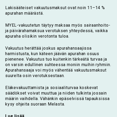
Lakisääteiset vakuutusmaksut ovat noin 11–14 %
apurahan määrästä.
MYEL-vakuutetun täytyy maksaa myös sairaanhoito-
ja päivärahamaksua verotuksen yhteydessä, vaikka
apuraha olisikin verotonta tuloa.
Vakuutus herättää joskus apurahansaajissa
harmistusta, kun käteen jäävän apurahan osuus
pienenee. Vakuutus tuo kuitenkin tärkeätä turvaa ja
on varsin edullinen suhteessa moniin muihin ryhmiin.
Apurahansaaja voi myös vähentää vakuutusmaksut
suurelta osin verotuksestaan.
Eläkevakuuttamista ja sosiaaliturvaa koskevat
säädökset voivat muuttua ja niiden tulkinta jossain
määrin vaihdella. Vähänkin epäselvissä tapauksissa
kysy ohjeita suoraan Melasta.
Lue lisää