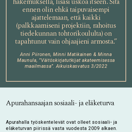
hakemuksella, lisäsi uskoa itseen. Sitä
ennen olin ehkä taipuvaisempi
ajattelemaan, että kaikki
(palkkaamiseni projektiin, rahoitus
tiedekunnan tohtorikoululta) on
tapahtunut vain ohjaajieni armosta.”
Anni Piironen, Minni Matikainen & Minna
Maunula, ”Väitöskirjatutkijat akateemisessa
maailmassa”. Aikuiskasvatus 3/2022
Apurahansaajan sosiaali- ja eläketurva
Apurahalla työskentelevät ovat olleet sosiaali- ja
eläketurvan piirissä vasta vuodesta 2009 alkaen.