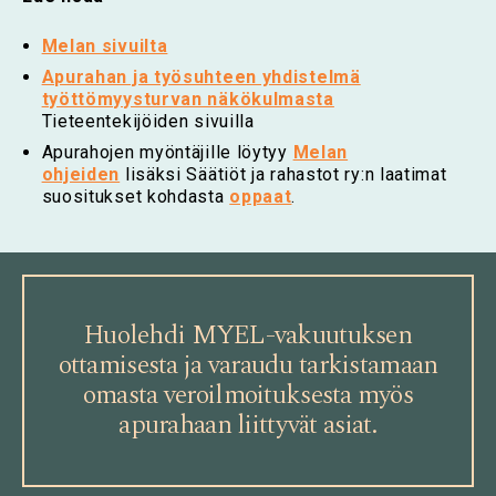
Melan sivuilta
Apurahan ja työsuhteen yhdistelmä
työttömyysturvan näkökulmasta
Tieteentekijöiden sivuilla
Apurahojen myöntäjille löytyy
Melan
ohjeiden
lisäksi Säätiöt ja rahastot ry:n laatimat
suositukset kohdasta
oppaat
.
Huolehdi MYEL-vakuutuksen
ottamisesta ja varaudu tarkistamaan
omasta veroilmoituksesta myös
apurahaan liittyvät asiat.