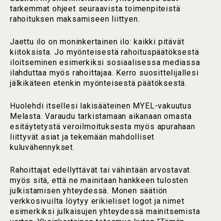
tarkemmat ohjeet seuraavista toimenpiteistä
rahoituksen maksamiseen liittyen.
Jaettu ilo on moninkertainen ilo: kaikki pitävät
kiitoksista. Jo myönteisestä rahoituspäätöksestä
iloitseminen esimerkiksi sosiaalisessa mediassa
ilahduttaa myös rahoittajaa. Kerro suosittelijallesi
jälkikäteen etenkin myönteisestä päätöksestä.
Huolehdi itsellesi lakisääteinen MYEL-vakuutus
Melasta. Varaudu tarkistamaan aikanaan omasta
esitäytetystä veroilmoituksesta myös apurahaan
liittyvät asiat ja tekemään mahdolliset
kuluvähennykset.
Rahoittajat edellyttävät tai vähintään arvostavat
myös sitä, että ne mainitaan hankkeen tulosten
julkistamisen yhteydessä. Monen säätiön
verkkosivuilta löytyy erikieliset logot ja nimet
esimerkiksi julkaisujen yhteydessä mainitsemista