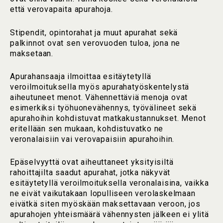
että verovapaita apurahoja.
Stipendit, opintorahat ja muut apurahat sekä
palkinnot ovat sen verovuoden tuloa, jona ne
maksetaan.
Apurahansaaja ilmoittaa esitäytetyllä
veroilmoituksella myös apurahatyöskentelystä
aiheutuneet menot. Vähennettäviä menoja ovat
esimerkiksi työhuonevähennys, työvälineet sekä
apurahoihin kohdistuvat matkakustannukset. Menot
eritellään sen mukaan, kohdistuvatko ne
veronalaisiin vai verovapaisiin apurahoihin.
Epäselvyyttä ovat aiheuttaneet yksityisiltä
rahoittajilta saadut apurahat, jotka näkyvät
esitäytetyllä veroilmoituksella veronalaisina, vaikka
ne eivät vaikutakaan lopulliseen verolaskelmaan
eivätkä siten myöskään maksettavaan veroon, jos
apurahojen yhteismäärä vähennysten jälkeen ei ylitä