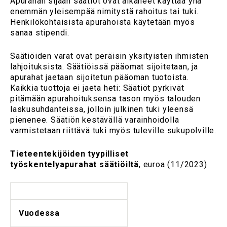
Apurahan sijaan säätiöt ovat alkaneet käyttää yhä
enemmän yleisempää nimitystä rahoitus tai tuki.
Henkilökohtaisista apurahoista käytetään myös
sanaa stipendi.
Säätiöiden varat ovat peräisin yksityisten ihmisten
lahjoituksista. Säätiöissä pääomat sijoitetaan, ja
apurahat jaetaan sijoitetun pääoman tuotoista.
Kaikkia tuottoja ei jaeta heti: Säätiöt pyrkivät
pitämään apurahoituksensa tason myös talouden
laskusuhdanteissa, jolloin julkinen tuki yleensä
pienenee. Säätiön kestävällä varainhoidolla
varmistetaan riittävä tuki myös tuleville sukupolville.
Tieteentekijöiden tyypilliset
työskentelyapurahat säätiöiltä
, euroa (11/2023)
Vuodessa