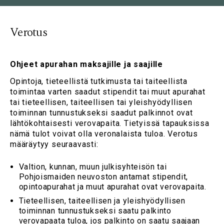
Verotus
Ohjeet apurahan maksajille ja saajille
Opintoja, tieteellistä tutkimusta tai taiteellista
toimintaa varten saadut stipendit tai muut apurahat
tai tieteellisen, taiteellisen tai yleishyödyllisen
toiminnan tunnustukseksi saadut palkinnot ovat
lähtökohtaisesti verovapaita. Tietyissä tapauksissa
nämä tulot voivat olla veronalaista tuloa. Verotus
määräytyy seuraavasti:
Valtion, kunnan, muun julkisyhteisön tai
Pohjoismaiden neuvoston antamat stipendit,
opintoapurahat ja muut apurahat ovat verovapaita.
Tieteellisen, taiteellisen ja yleishyödyllisen
toiminnan tunnustukseksi saatu palkinto
verovapaata tuloa, jos palkinto on saatu saajaan