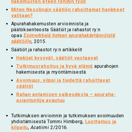
hakemusten eteen tehdyn työn
Miten Nesslingin säätiön rahoittamat hankkeet
valitaan?
Apurahahakemusten arvioinnista ja
päätöksenteosta Säätiöt ja rahastot ry:n
opas
Esimerkkejä tieteen apurahakäytännöistä
säätiöille
,
2015
.
Säätiöt ja rahastot ry:n artikkelit
Hakijat kysyvät, säätiöt vastaa
vat
Tutkimusrahoitus ja hyvä elämä
apurahojen
hakemisesta ja myöntämisestä
Avoimuus, vilppi ja tiedettä rahoittavat
säätiöt
Rahan antamisen vaikeudesta – apuraha-
asiantuntija avautuu
Tutkimuksen arvioinnin ja tutkimuksen avoimuuden
yhdistämisestä Tommi Himberg,
Luottamus ja
kilpailu
,
Acatiimi
2/2016.