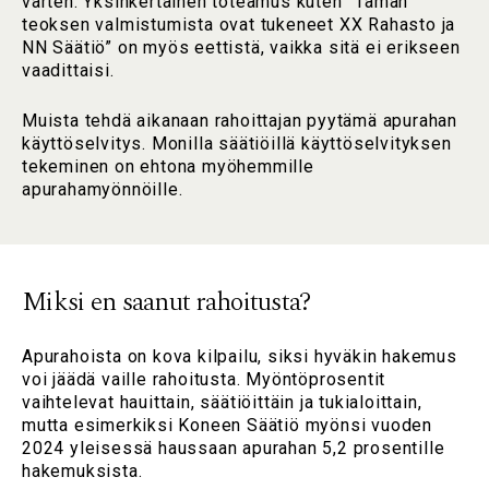
varten. Yksinkertainen toteamus kuten ”Tämän
teoksen valmistumista ovat tukeneet XX Rahasto ja
NN Säätiö” on myös eettistä, vaikka sitä ei erikseen
vaadittaisi.
Muista tehdä aikanaan rahoittajan pyytämä apurahan
käyttöselvitys. Monilla säätiöillä käyttöselvityksen
tekeminen on ehtona myöhemmille
apurahamyönnöille.
Miksi en saanut rahoitusta?
Apurahoista on kova kilpailu, siksi hyväkin hakemus
voi jäädä vaille rahoitusta. Myöntöprosentit
vaihtelevat hauittain, säätiöittäin ja tukialoittain,
mutta esimerkiksi Koneen Säätiö myönsi vuoden
2024 yleisessä haussaan apurahan 5,2 prosentille
hakemuksista.