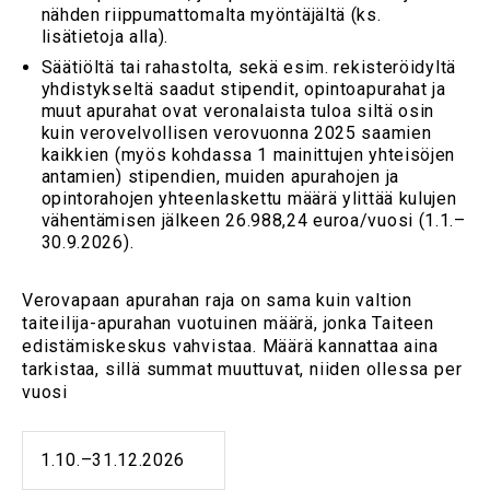
nähden riippumattomalta myöntäjältä (ks.
lisätietoja alla).
Säätiöltä tai rahastolta, sekä esim. rekisteröidyltä
yhdistykseltä saadut stipendit, opintoapurahat ja
muut apurahat ovat veronalaista tuloa siltä osin
kuin verovelvollisen verovuonna 2025 saamien
kaikkien (myös kohdassa 1 mainittujen yhteisöjen
antamien) stipendien, muiden apurahojen ja
opintorahojen yhteenlaskettu määrä ylittää kulujen
vähentämisen jälkeen 26.988,24 euroa/vuosi (1.1.–
30.9.2026).
Verovapaan apurahan raja on sama kuin valtion
taiteilija-apurahan vuotuinen määrä, jonka Taiteen
edistämiskeskus vahvistaa. Määrä kannattaa aina
tarkistaa, sillä summat muuttuvat, niiden ollessa per
vuosi
1.10.–31.12.2026