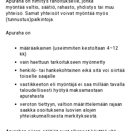
Apuraha on nimitys rahoitukselle, jonka
myöntää valtio, säätiö, rahasto, yhdistys tai muu
yhteisö. Samat yhteisöt voivat myöntää myös
(tunnustus)palkintoja.
Apuraha on
määräaikainen (useimmiten kestoltaan 4–12
kk)
vain haettuun tarkoitukseen myönnetty
henkilö- tai hankekohtainen eikä sitä voi siirtää
toiselle saajalle
vastikkeeton eli myöntäjä ei saa millään tavalla
taloudellisesti hyötyä maksamastaan
apurahasta
veroton tiettyyn, valtion määrittelemään rajaan
saakka osoituksena luovien alojen
yhteiskunnallisesta merkityksestä.