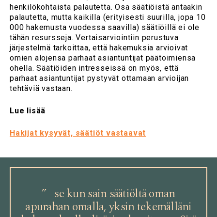
henkilökohtaista palautetta. Osa säätiöistä antaakin
palautetta, mutta kaikilla (erityisesti suurilla, jopa 10
000 hakemusta vuodessa saavilla) säätiöillä ei ole
tähän resursseja. Vertaisarviointiin perustuva
järjestelmä tarkoittaa, että hakemuksia arvioivat
omien alojensa parhaat asiantuntijat päätoimiensa
ohella. Säätiöiden intresseissä on myös, että
parhaat asiantuntijat pystyvät ottamaan arvioijan
tehtäviä vastaan.
Lue lisää
Hakijat kysyvät, säätiöt vastaavat
”– se kun sain säätiöltä oman
apurahan omalla, yksin tekemälläni