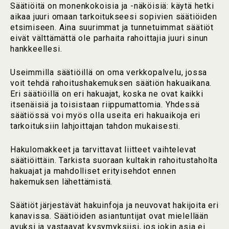
Säätiöitä on monenkokoisia ja -näköisiä: käytä hetki
aikaa juuri omaan tarkoitukseesi sopivien säätiöiden
etsimiseen. Aina suurimmat ja tunnetuimmat säätiöt
eivät välttämättä ole parhaita rahoittajia juuri sinun
hankkeellesi.
Useimmilla säätiöillä on oma verkkopalvelu, jossa
voit tehdä rahoitushakemuksen säätiön hakuaikana.
Eri säätiöillä on eri hakuajat, koska ne ovat kaikki
itsenäisiä ja toisistaan riippumattomia. Yhdessä
säätiössä voi myös olla useita eri hakuaikoja eri
tarkoituksiin lahjoittajan tahdon mukaisesti.
Hakulomakkeet ja tarvittavat liitteet vaihtelevat
säätiöittäin. Tarkista suoraan kultakin rahoitustaholta
hakuajat ja mahdolliset erityisehdot ennen
hakemuksen lähettämistä.
Säätiöt järjestävät hakuinfoja ja neuvovat hakijoita eri
kanavissa. Säätiöiden asiantuntijat ovat mielellään
avuksi ja vastaavat kysymyksiisi, jos jokin asia ei