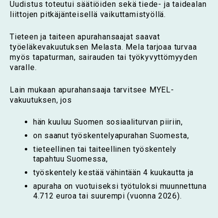
Uudistus toteutui säätiöiden sekä tiede- ja taidealan
liittojen pitkäjänteisellä vaikuttamistyöllä.
Tieteen ja taiteen apurahansaajat saavat
työeläkevakuutuksen Melasta. Mela tarjoaa turvaa
myös tapaturman, sairauden tai työkyvyttömyyden
varalle.
Lain mukaan apurahansaaja tarvitsee MYEL-
vakuutuksen, jos
hän kuuluu Suomen sosiaaliturvan piiriin,
on saanut työskentelyapurahan Suomesta,
tieteellinen tai taiteellinen työskentely
tapahtuu Suomessa,
työskentely kestää vähintään 4 kuukautta ja
apuraha on vuotuiseksi työtuloksi muunnettuna
4.712 euroa tai suurempi (vuonna 2026).