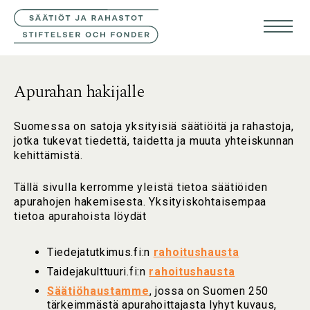
YHTEYSTIEDOT
SVE
ENG
Apurahan hakijalle
Suomessa on satoja yksityisiä säätiöitä ja rahastoja,
jotka tukevat tiedettä, taidetta ja muuta yhteiskunnan
kehittämistä.
Tällä sivulla kerromme yleistä tietoa säätiöiden
apurahojen hakemisesta. Yksityiskohtaisempaa
tietoa apurahoista löydät
Tiedejatutkimus.fi:n
rahoitushausta
Taidejakulttuuri.fi:n
rahoitushausta
Säätiöhaustamme
, jossa on Suomen 250
tärkeimmästä apurahoittajasta lyhyt kuvaus,