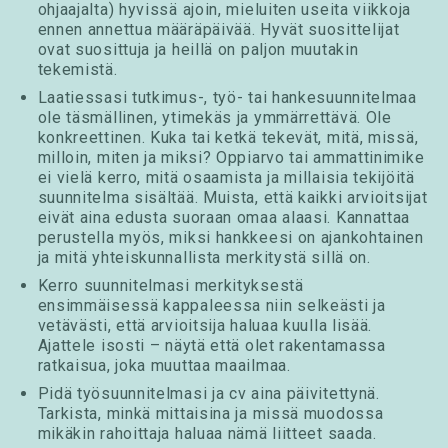
ohjaajalta) hyvissä ajoin, mieluiten useita viikkoja
ennen annettua määräpäivää. Hyvät suosittelijat
ovat suosittuja ja heillä on paljon muutakin
tekemistä.
Laatiessasi tutkimus-, työ- tai hankesuunnitelmaa
ole täsmällinen, ytimekäs ja ymmärrettävä. Ole
konkreettinen. Kuka tai ketkä tekevät, mitä, missä,
milloin, miten ja miksi? Oppiarvo tai ammattinimike
ei vielä kerro, mitä osaamista ja millaisia tekijöitä
suunnitelma sisältää. Muista, että kaikki arvioitsijat
eivät aina edusta suoraan omaa alaasi. Kannattaa
perustella myös, miksi hankkeesi on ajankohtainen
ja mitä yhteiskunnallista merkitystä sillä on.
Kerro suunnitelmasi merkityksestä
ensimmäisessä kappaleessa niin selkeästi ja
vetävästi, että arvioitsija haluaa kuulla lisää.
Ajattele isosti – näytä että olet rakentamassa
ratkaisua, joka muuttaa maailmaa.
Pidä työsuunnitelmasi ja cv aina päivitettynä.
Tarkista, minkä mittaisina ja missä muodossa
mikäkin rahoittaja haluaa nämä liitteet saada.