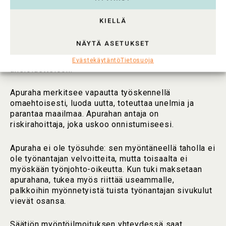
Apurahan saajalle
KIELLÄ
Paljon onnea! Myönteinen rahoituspäätös on aina
NÄYTÄ ASETUKSET
myös meriitti, joka merkitsee vertaisten tunnustusta.
Tieto apurahasta kannattaa lisätä omaan
Evästekäytäntö
Tietosuoja
ansioluetteloon.
Apuraha merkitsee vapautta työskennellä
omaehtoisesti, luoda uutta, toteuttaa unelmia ja
parantaa maailmaa. Apurahan antaja on
riskirahoittaja, joka uskoo onnistumiseesi.
Apuraha ei ole työsuhde: sen myöntäneellä taholla ei
ole työnantajan velvoitteita, mutta toisaalta ei
myöskään työnjohto-oikeutta. Kun tuki maksetaan
apurahana, tukea myös riittää useammalle,
palkkoihin myönnetyistä tuista työnantajan sivukulut
vievät osansa.
Säätiön myöntöilmoituksen yhteydessä saat