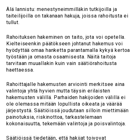
Älä lannistu: menestyneimmilläkin tutkijoilla ja
taiteilijoilla on takanaan hakuja, joissa rahoitusta ei
tullut.
Rahoituksen hakeminen on taito, jota voi opetella.
Kielteiseenkin päätökseen johtanut hakemus voi
hyödyttää omaa hanketta parantamalla kykyä kertoa
työstään ja omasta osaamisesta. Näitä taitoja
tarvitaan muuallakin kuin vain säätiörahoitusta
haettaessa.
Rahoittajalle hakemusten arviointi merkitsee aina
valintoja yhtä hyvien mutta täysin erilaisten
hakemusten välillä. Parhaiden hakijoiden välillä ei
ole olemassa mitään lopullista oikeata ja väärää
järjestystä. Säätiöissä joudutaan silloin miettimään
painotuksia, riskinottoa, tarkastelemaan
kokonaisuutta, tekemään valintoja ja poisvalintoja.
Säätiöissä tiedetään, että hakijat toivovat