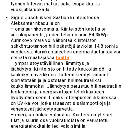
työhön liittyvät matkat sekä työpaikka- ja
vuosijuhlaruokailu.
Sigrid Juséliuksen Säätiön kiinteistössä
Aleksanterinkadulla on
– oma aurinkovoimala. Kiinteistön katolla on
aurinkopaneelit, joiden teho on noin 84,3kWp.
Aurinkovoimala voi vähentää kiinteistön
sähköntuotannon hiilipäästöjä arviolta 14,8 tonnia
vuodessa. Aurinkopaneelien energiantuotantoa voi
seurata reaaliajassa
täältä
.
– ympäristöystävällinen lämmitys ja
jäähdytys. Kiinteistö on liitetty kaukolämpö- ja
kaukokylmäverkkoon. Talteen kerätyt lämmöt
kierrätetään ja jalostetaan hiilineutraaliksi
kaukolämmöksi. Jäähdytys perustuu hiilineutraaliin
tuotantoon ja energiavirtojen tehokkaaseen
hyödyntämiseen. Lisäksi eteläpuolen ikkunoissa
on UV-kalvot, jotka tasaavat sisälämpötiloja ja
vähentävät jäähdytystarvetta.
– energiatehokas valaistus
.
Kiinteistön yleiset
tilat ja suurin osa vuokratiloista on varustettu
energiatehokkailla led-valaisimilla.