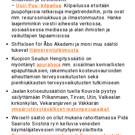
–
Uusi Puu -kilpailua
. Kilpailussa etsitään
puupohjaisia ratkaisuja megatrendeihin, joita ovat
mm. resurssiniukkuus ja ilmastonmuutos. Hanke
laajemminkin viestii aiheesta verkossa,
sosiaalisessa mediassa ja alan ihmisten ja
vaikuttajien tapaamisissa.
Stiftelsen för Åbo Akademi ja moni muu säätiö
tukevat
Itämerentutkimusta
.
Kuopion Seudun Hengityssäätiö on
myöntänyt
apurahoja
mm. sisäilman kemiallisten
epäpuhtauksien, rakennusten kosteusvaurioiden
aiheuttamien terveysvaikutusten sekä
pienhiukkasten terveysvaikutusten tutkimiseen.
Jaalan kotiseutusäätiön tuella Kouvola pystyy
säilyttämään Pilkanmaan, Tirvan, Utin, Valkealan
kirkonkylän, Vekaranjärven ja Väkkärän
ympäristöystävälliset matonpesupaikat
.
Weisell-säätiö on ollut mukana rahoittamassa Pidä
Saaristo Siistinä ry:n kelluvia veneiden
käymäläjätevesien imutyhjennyslaitteita