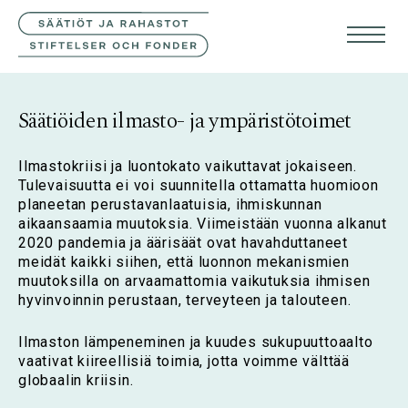
YHTEYSTIEDOT
SVE
ENG
Säätiöiden ilmasto- ja ympäristötoimet
Ilmastokriisi ja luontokato vaikuttavat jokaiseen.
Tulevaisuutta ei voi suunnitella ottamatta huomioon
planeetan perustavanlaatuisia, ihmiskunnan
aikaansaamia muutoksia. Viimeistään vuonna alkanut
2020 pandemia ja äärisäät ovat havahduttaneet
meidät kaikki siihen, että luonnon mekanismien
muutoksilla on arvaamattomia vaikutuksia ihmisen
hyvinvoinnin perustaan, terveyteen ja talouteen.
Ilmaston lämpeneminen ja kuudes sukupuuttoaalto
vaativat kiireellisiä toimia, jotta voimme välttää
globaalin kriisin.