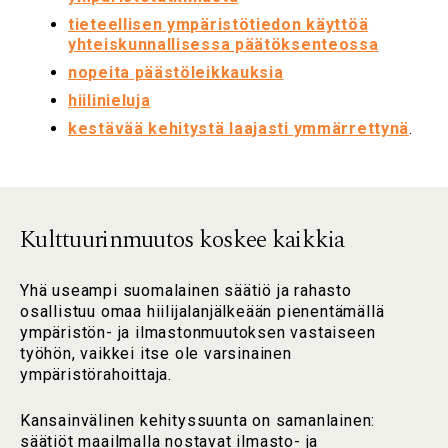
tieteellisen ympäristötiedon käyttöä
yhteiskunnallisessa päätöksenteossa
nopeita päästöleikkauksia
hiilinieluja
kestävää kehitystä laajasti ymmärrettynä
.
Kulttuurinmuutos koskee kaikkia
Yhä useampi suomalainen säätiö ja rahasto
osallistuu omaa hiilijalanjälkeään pienentämällä
ympäristön- ja ilmastonmuutoksen vastaiseen
työhön, vaikkei itse ole varsinainen
ympäristörahoittaja.
Kansainvälinen kehityssuunta on samanlainen:
säätiöt maailmalla nostavat ilmasto- ja