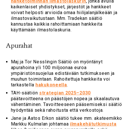
hanketoiminnan ilmastolaskurin
, jonka avulla
kaikenlaiset yhdistykset, järjestöt ja hankkeet
voivat helposti arvioida omaa hiilijalanjälkeään ja
ilmastovaikutustaan. Mm. Tradekan säätiö
kannustaa kaikkia rahoittamiaan hankkeita
käyttämään ilmastolaskuria.
Apurahat
Maj ja Tor Nesslingin Säätiö on myöntänyt
apurahoina yli 100 miljoonaa euroa
ympäristönsuojelua edistävään tutkimukseen ja
muuhun toimintaan. Rahoitettuja hankkeita voi
tarkastella
hakukoneella
.
TAH-säätiön
strategian 2025–2030
päätavoitteena on päästöjen nopea ja skaalautuva
vähentäminen. Tavoitteeseen pääsemiseksi säätiö
hyödyntää sekä rahoitusta että verkostoja.
Jane ja Aatos Erkon säätiö tukee mm. akateemikko
Markku Kulmalan johtamaa
ilmakehätutkimusta