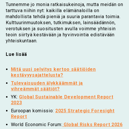
Tunnemme jo monia ratkaisukeinoja, mutta meidän on
tarttuva niihin nyt: kaikilla elämänaloilla on
mahdollista tehdä pieniä ja suuria parantavia toimia.
Kulttuurinmuutoksen, tutkimuksen, lainsäädännön,
verotuksen ja suositusten avulla voimme yhteisin
teoin siirtyä kestävään ja hyvinvointia edistävään
yhteiskuntaan.
Lue lisää
Mitä uusi selvitys kertoo säätiöiden
kestävyysajattelusta?
Tulevaisuuden älykkäämmät ja
vihreämmät säätiöt?
YK:
Global Sustainable Development Report
2023
Euroopan komissio:
2025 Strategic Foresight
Report
World Economic Forum:
Global Risks Report 2026