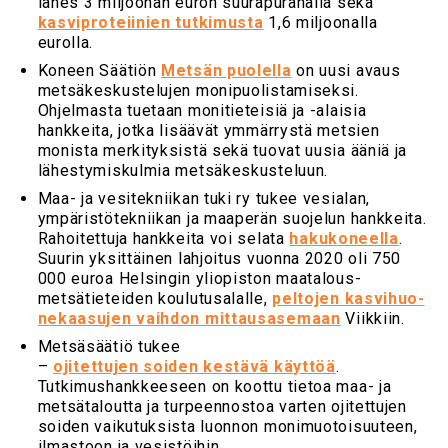
lähes 3 miljoonan euron suurapurahalla sekä
kasviproteiinien tutkimusta
1,6 miljoonalla
eurolla.
Koneen Säätiön
Metsän puolella
on uusi avaus
metsäkeskustelujen monipuolistamiseksi.
Ohjelmasta tuetaan monitieteisiä ja -alaisia
hankkeita, jotka lisäävät ymmärrystä metsien
monista merkityksistä sekä tuovat uusia ääniä ja
lähestymiskulmia metsäkeskusteluun.
Maa- ja vesitekniikan tuki ry tukee vesialan,
ympäristötekniikan ja maaperän suojelun hankkeita.
Rahoitettuja hankkeita voi selata
hakukoneella
.
Suurin yksittäinen lahjoitus vuonna 2020 oli 750
000 euroa Helsingin yliopiston maatalous-
metsätieteiden koulutusalalle,
pel­to­jen kas­vi­huo­
ne­kaa­su­jen vaih­don mit­taus­a­se­maan
Viik­kiin.
Metsäsäätiö tukee
–
ojitettujen soiden kestävä käyttöä
.
Tutkimushankkeeseen on koottu tietoa maa- ja
metsätaloutta ja turpeennostoa varten ojitettujen
soiden vaikutuksista luonnon monimuotoisuuteen,
ilmastoon ja vesistöihin.