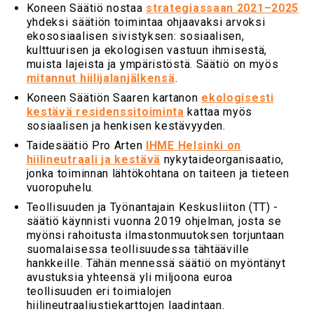
Koneen Säätiö nostaa
strategiassaan 2021–2025
yhdeksi säätiön toimintaa ohjaavaksi arvoksi
ekososiaalisen sivistyksen: sosiaalisen,
kulttuurisen ja ekologisen vastuun ihmisestä,
muista lajeista ja ympäristöstä. Säätiö on myös
mitannut hiilijalanjälkensä
.
Koneen Säätiön Saaren kartanon
ekologisesti
kestävä residenssitoiminta
kattaa myös
sosiaalisen ja henkisen kestävyyden.
Taidesäätiö Pro Arten
IHME Helsinki on
hiilineutraali ja kestävä
nykytaideorganisaatio,
jonka toiminnan lähtökohtana on taiteen ja tieteen
vuoropuhelu.
Teollisuuden ja Työnantajain Keskusliiton (TT) -
säätiö käynnisti vuonna 2019 ohjelman, josta se
myönsi rahoitusta ilmastonmuutoksen torjuntaan
suomalaisessa teollisuudessa tähtääville
hankkeille. Tähän mennessä säätiö on myöntänyt
avustuksia yhteensä yli miljoona euroa
teollisuuden eri toimialojen
hiilineutraaliustiekarttojen laadintaan.