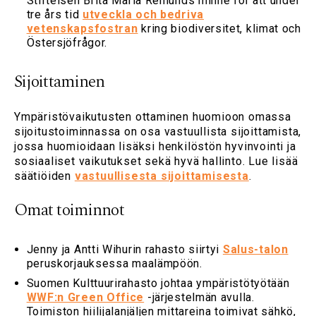
Stiftelsen Brita Maria Renlunds minne för att under
tre års tid
utveckla och bedriva
vetenskapsfostran
kring biodiversitet, klimat och
Östersjöfrågor.
Sijoittaminen
Ympäristövaikutusten ottaminen huomioon omassa
sijoitustoiminnassa on osa vastuullista sijoittamista,
jossa huomioidaan lisäksi henkilöstön hyvinvointi ja
sosiaaliset vaikutukset sekä hyvä hallinto. Lue lisää
säätiöiden
vastuullisesta sijoittamisesta
.
Omat toiminnot
Jenny ja Antti Wihurin rahasto siirtyi
Salus-talon
peruskorjauksessa maalämpöön.
Suomen Kulttuurirahasto johtaa ympäristötyötään
WWF:n Green Office
-järjestelmän avulla.
Toimiston hiilijalanjäljen mittareina toimivat sähkö,