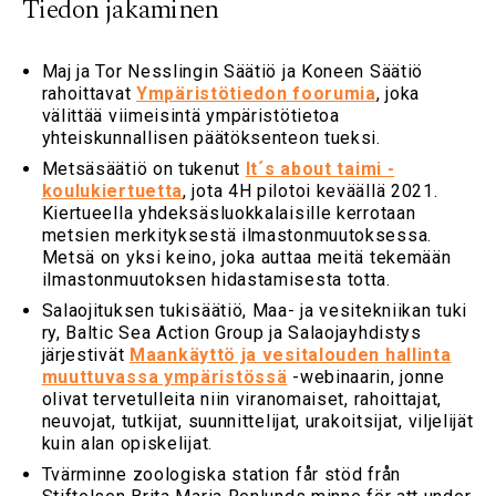
Tiedon jakaminen
Maj ja Tor Nesslingin Säätiö ja Koneen Säätiö
rahoittavat
Ympäristötiedon foorumia
, joka
välittää viimeisintä ympäristötietoa
yhteiskunnallisen päätöksenteon tueksi.
Metsäsäätiö on tukenut
It´s about taimi -
koulukiertuetta
, jota 4H pilotoi keväällä 2021.
Kiertueella yhdeksäsluokkalaisille kerrotaan
metsien merkityksestä ilmastonmuutoksessa.
Metsä on yksi keino, joka auttaa meitä tekemään
ilmastonmuutoksen hidastamisesta totta.
Salaojituksen tukisäätiö, Maa- ja vesitekniikan tuki
ry, Baltic Sea Action Group ja Salaojayhdistys
järjestivät
Maankäyttö ja vesitalouden hallinta
muuttuvassa ympäristössä
-webinaarin, jonne
olivat tervetulleita niin viranomaiset, rahoittajat,
neuvojat, tutkijat, suunnittelijat, urakoitsijat, viljelijät
kuin alan opiskelijat.
Tvärminne zoologiska station får stöd från