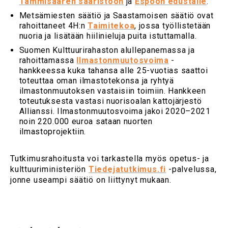
Tammisaaren saaristoon
ja
Espoon edustalle
.
Metsämiesten säätiö ja Saastamoisen säätiö ovat
rahoittaneet 4H:n
Taimitekoa
, jossa työllistetään
nuoria ja lisätään hiilinieluja puita istuttamalla.
Suomen Kulttuurirahaston alullepanemassa ja
rahoittamassa
Ilmastonmuutosvoima
-
hankkeessa kuka tahansa alle 25-vuotias saattoi
toteuttaa oman ilmastotekonsa ja ryhtyä
ilmastonmuutoksen vastaisiin toimiin. Hankkeen
toteutuksesta vastasi nuorisoalan kattojärjestö
Allianssi. Ilmastonmuutosvoima jakoi 2020–2021
noin 220.000 euroa sataan nuorten
ilmastoprojektiin.
Tutkimusrahoitusta voi tarkastella myös opetus- ja
kulttuuriministeriön
Tiedejatutkimus.fi
-palvelussa,
jonne useampi säätiö on liittynyt mukaan.