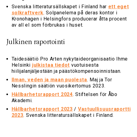
Svenska litteratursällskapet i Finland har
ett eget
solkraftverk
. Solpanelerna på deras kontor i
Kronohagen i Helsingfors producerar åtta procent
av all el som förbrukas i huset.
Julkinen raportointi
Taidesäätiö Pro Arten nykytaideorganisaatio Ihme
Helsinki
julkistaa tiedot
vuotuisesta
hiilijalanjäljestään ja päästökompensoinnistaan.
Ilman, veden ja maan puolesta
. Maj ja Tor
Nesslingin säätiön vuosikertomus 2023.
Hållbarhetsrapport 2024
. Stiftelsen för Åbo
Akademi.
Hållbarhetsrapport 2023
/
Vastuullisuusraportti
2023
. Svenska litteratursällskapet i Finland.