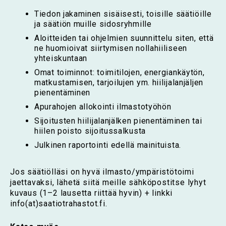
Tiedon jakaminen sisäisesti, toisille säätiöille
ja säätiön muille sidosryhmille
Aloitteiden tai ohjelmien suunnittelu siten, että
ne huomioivat siirtymisen nollahiiliseen
yhteiskuntaan
Omat toiminnot: toimitilojen, energiankäytön,
matkustamisen, tarjoilujen ym. hiilijalanjäljen
pienentäminen
Apurahojen allokointi ilmastotyöhön
Sijoitusten hiilijalanjälken pienentäminen tai
hiilen poisto sijoitussalkusta
Julkinen raportointi edellä mainituista.
Jos säätiölläsi on hyvä ilmasto/ympäristötoimi
jaettavaksi, lähetä siitä meille sähköpostitse lyhyt
kuvaus (1–2 lausetta riittää hyvin) + linkki
info(at)saatiotrahastot.fi.