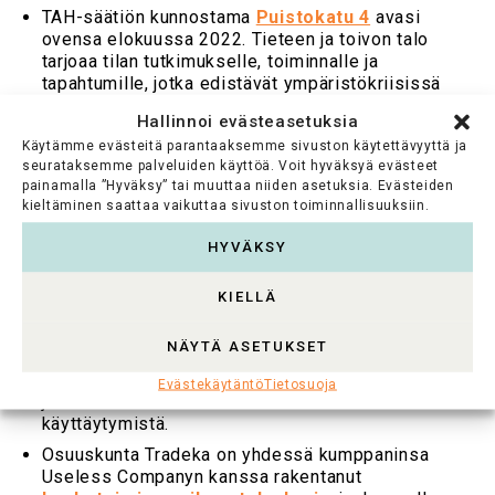
TAH-säätiön kunnostama
Puistokatu 4
avasi
ovensa elokuussa 2022. Tieteen ja toivon talo
tarjoaa tilan tutkimukselle, toiminnalle ja
tapahtumille, jotka edistävät ympäristökriisissä
tarvittavaa nopeaa kulttuurin muutosta. Maj ja Tor
Hallinnoi evästeasetuksia
Nesslingin säätiö on hankkeessa mukana
Käytämme evästeitä parantaaksemme sivuston käytettävyyttä ja
kumppanina.
seurataksemme palveluiden käyttöä. Voit hyväksyä evästeet
TAH-säätiön, Maj ja Tor Nesslingin säätiön sekä
painamalla ”Hyväksy” tai muuttaa niiden asetuksia. Evästeiden
Svenska litteratursällskapet i Finlandin yhteinen
kieltäminen saattaa vaikuttaa sivuston toiminnallisuuksiin.
Sininen pallo
on palkinto tulevaisuuden
rakentajille ja toivon tekijöille. Palkinto on
HYVÄKSY
suuruudeltaan 100 000 euroa, ja sen saaja tarjoaa
skaalautuvia tai monistettavia ratkaisuja kaikkia
KIELLÄ
meitä järisyttävän ympäristökriisin kukistamiseen.
Palkinto korostaa ihmisten käyttäytymisen
NÄYTÄ ASETUKSET
muutoksen merkitystä ympäristö- ja
ilmastokysymyksissä. Se myönnetään ratkaisuille,
Evästekäytäntö
Tietosuoja
jotka olemassaolollaan muuttavat kansalaisten
käyttäytymistä.
Osuuskunta Tradeka on yhdessä kumppaninsa
Useless Companyn kanssa rakentanut