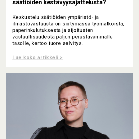
säätiöiden kestävyysajattelusta?
Keskustelu säätiöiden ympäristö- ja
ilmastovastuusta on siirtymässä työmatkoista,
paperinkulutuksesta ja sijoitusten
vastuullisuudesta paljon perustavammalle
tasolle, kertoo tuore selvitys.
Lue koko artikkeli >