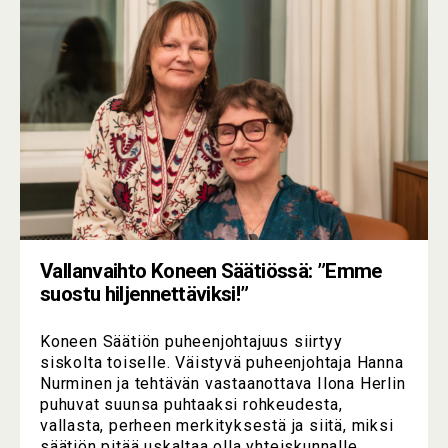
Vallanvaihto Koneen Säätiössä: ”Emme
suostu hiljennettäviksi!”
Koneen Säätiön puheenjohtajuus siirtyy
siskolta toiselle. Väistyvä puheenjohtaja Hanna
Nurminen ja tehtävän vastaanottava Ilona Herlin
puhuvat suunsa puhtaaksi rohkeudesta,
vallasta, perheen merkityksestä ja siitä, miksi
säätiön pitää uskaltaa olla yhteiskunnalle