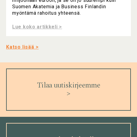
miljoonaan euroon, ja se on jo suurempi kuin
Suomen Akatemia ja Business Finlandin
myöntämä rahoitus yhteensä.
Lue koko artikkeli >
Katso lisää >
Tilaa uutiskirjeemme
>