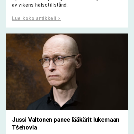
av vikens hälsotillstånd.
Lue koko artikkeli >
Jussi Valtonen panee lääkärit lukemaan
Tšehovia