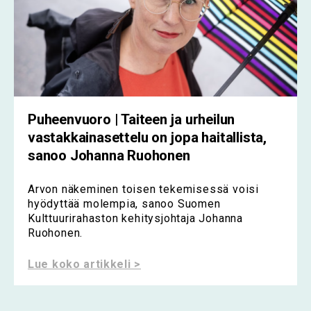
Puheenvuoro | Taiteen ja urheilun
vastakkainasettelu on jopa haitallista,
sanoo Johanna Ruohonen
Arvon näkeminen toisen tekemisessä voisi
hyödyttää molempia, sanoo Suomen
Kulttuurirahaston kehitysjohtaja Johanna
Ruohonen.
Lue koko artikkeli >