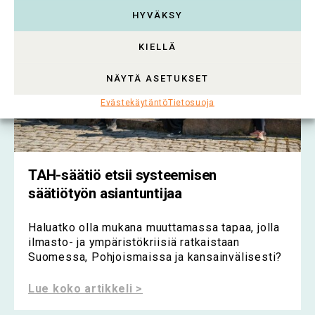
HYVÄKSY
KIELLÄ
NÄYTÄ ASETUKSET
Evästekäytäntö
Tietosuoja
TAH-säätiö etsii systeemisen
säätiötyön asiantuntijaa
Haluatko olla mukana muuttamassa tapaa, jolla
ilmasto- ja ympäristökriisiä ratkaistaan
Suomessa, Pohjoismaissa ja kansainvälisesti?
Lue koko artikkeli >