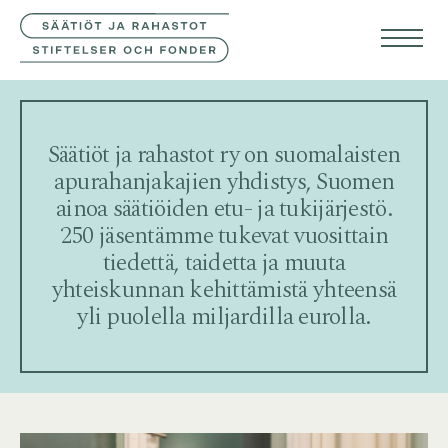
YHTEYSTIEDOT
SVE
ENG
Säätiöt ja rahastot ry on suomalaisten
apurahanjakajien yhdistys, Suomen
ainoa säätiöiden etu- ja tukijärjestö.
250 jäsentämme tukevat vuosittain
tiedettä, taidetta ja muuta
yhteiskunnan kehittämistä yhteensä
yli puolella miljardilla eurolla.