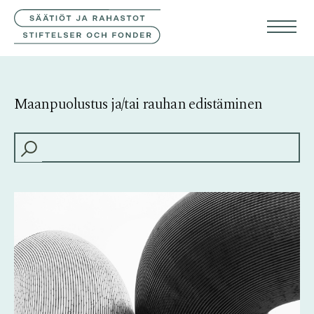
YHTEYSTIEDOT
SVE
ENG
Maanpuolustus ja/tai rauhan edistäminen
HAKU: