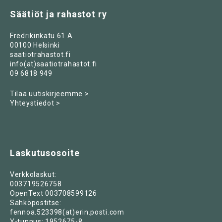
Säätiöt ja rahastot ry
Fredrikinkatu 61 A
00100 Helsinki
saatiotrahastot.fi
info(at)saatiotrahastot.fi
09 6818 949
Tilaa uutiskirjeemme >
Yhteystiedot >
Laskutusosoite
Verkkolaskut:
003719526758
OpenText 003708599126
Sähköpostitse:
fennoa.523398(at)erin.posti.com
Y-tunnus: 1952675-8