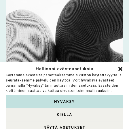
Hallinnoi evästeasetuksia
Käytämme evästeitä parantaaksemme sivuston käytettävyyttä ja
Jenny ja Antti Wihurin rahasto
seurataksemme palveluiden käyttöä. Voit hyväksyä evästeet
painamalla ”Hyväksy” tai muuttaa niiden asetuksia. Evästeiden
Jenny ja Antti Wihurin rahasto rakentaa
kieltäminen saattaa vaikuttaa sivuston toiminnallisuuksiin.
hyvinvoivan yhteiskunnan perusedellytyksiä
HYVÄKSY
mahdollistamalla tiedettä, taidetta ja
yhteiskunnallista...
KIELLÄ
Lue koko artikkeli >
NÄYTÄ ASETUKSET