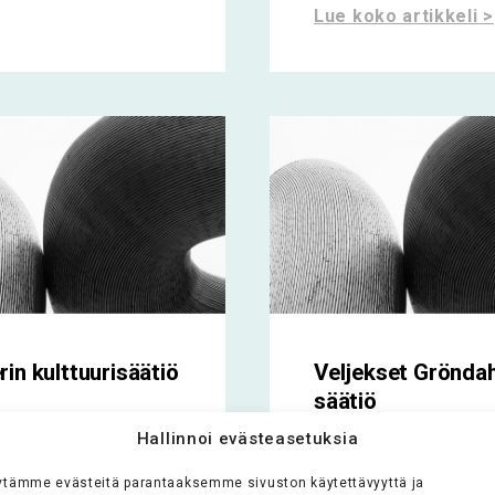
Lue koko artikkeli >
in kulttuurisäätiö
Veljekset Gröndah
säätiö
n kulttuurisäätiön
Hallinnoi evästeasetuksia
ituksena on
Säätiön tarkoituksen
alaisen henkisen
Pohjanmaan museon
ytämme evästeitä parantaaksemme sivuston käytettävyyttä ja