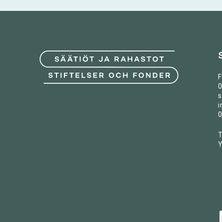
F
0
s
i
0
T
Y