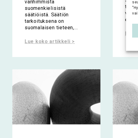
sekä 
vanhimmista
se
tekni
suomenkielisistä
”H
vaali
vai
säätiöistä. Säätiön
edist
tarkoituksena on
suomalaisen tieteen,...
Lue k
Lue koko artikkeli >