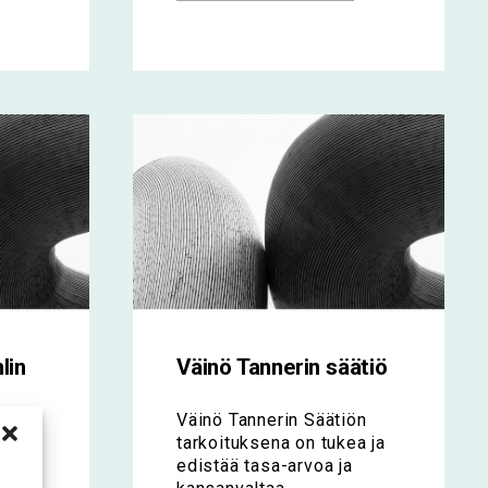
lin
Väinö Tannerin säätiö
Väinö Tannerin Säätiön
tarkoituksena on tukea ja
a on
edistää tasa-arvoa ja