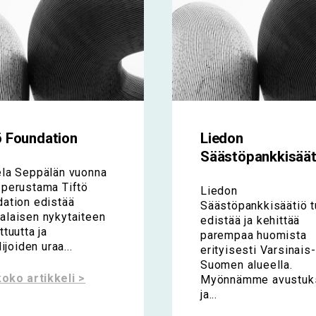
ö Foundation
Liedon
Säästöpankkisäät
ela Seppälän vuonna
perustama Tiftö
Liedon
ation edistää
Säästöpankkisäätiö t
laisen nykytaiteen
edistää ja kehittää
ttuutta ja
parempaa huomista
lijoiden uraa...
erityisesti Varsinais-
Suomen alueella.
oko artikkeli >
Myönnämme avustuk
ja...