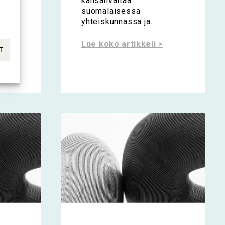
kansanvaltaa
suomalaisessa
 sekä
yhteiskunnassa ja...
Lue koko artikkeli >
T