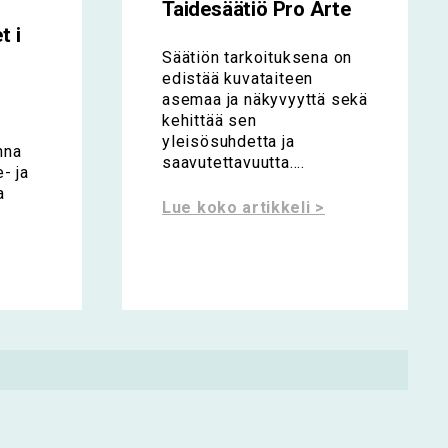
Taidesäätiö Pro Arte
t i
Säätiön tarkoituksena on
edistää kuvataiteen
asemaa ja näkyvyyttä sekä
kehittää sen
yleisösuhdetta ja
nna
saavutettavuutta....
- ja
a
Lue koko artikkeli >