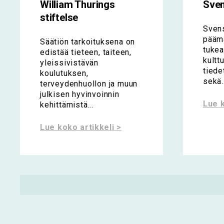
William Thurings
Sven
stiftelse
Svens
päämä
Säätiön tarkoituksena on
tukea
edistää tieteen, taiteen,
kulttu
yleissivistävän
tiede
koulutuksen,
sekä..
terveydenhuollon ja muun
julkisen hyvinvoinnin
Lue k
kehittämistä...
Lue koko artikkeli >