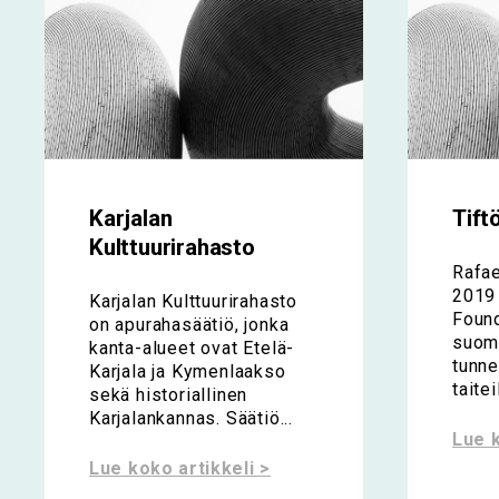
Karjalan
Tift
Kulttuurirahasto
Rafa
2019 
Karjalan Kulttuurirahasto
Found
on apurahasäätiö, jonka
suoma
kanta-alueet ovat Etelä-
tunne
Karjala ja Kymenlaakso
taitei
sekä historiallinen
Karjalankannas. Säätiö...
Lue k
Lue koko artikkeli >