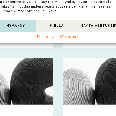
taloudellisen ja
Vaasassa tapahtuvan
urataksemme palveluiden käyttöä. Voit hyväksyä evästeet painamalla
sen kulttuurin
toiminnan tukeminen
yväksy” tai muuttaa niiden asetuksia. Evästeiden kieltäminen saattaa
minen ja
kuttaa sivuston toiminnallisuuksiin.
Vaasan kaupungin
äminen,...
kaunistaminen ja...
HYVÄKSY
KIELLÄ
NÄYTÄ ASETUKSE
oko artikkeli >
Lue koko artikkeli >
Evästekäytäntö
Tietosuoja