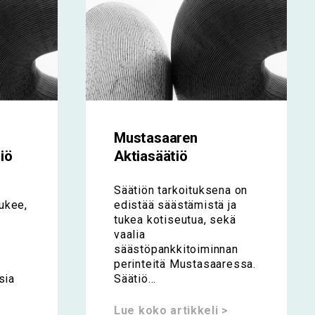
Mustasaaren
iö
Aktiasäätiö
Säätiön tarkoituksena on
ukee,
edistää säästämistä ja
tukea kotiseutua, sekä
vaalia
säästöpankkitoiminnan
perinteitä Mustasaaressa.
sia
Säätiö...
Lue koko artikkeli >