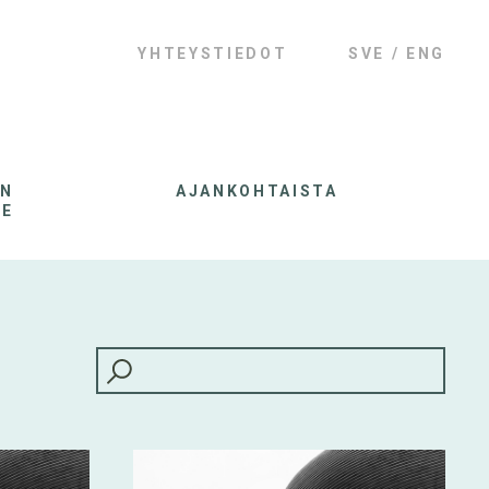
YHTEYSTIEDOT
SVE
ENG
AN
AJANKOHTAISTA
LE
HAKU: