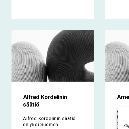
Alfred Kordelinin
Amer
säätiö
Ameri
tarko
Alfred Kordelinin säätiö
suom
on yksi Suomen
Kä