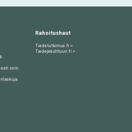
Rahoitushaut
Tiedetutkimus.fi >
Taidejakulttuuri.fi >
6
posti.com
ilaskuja.