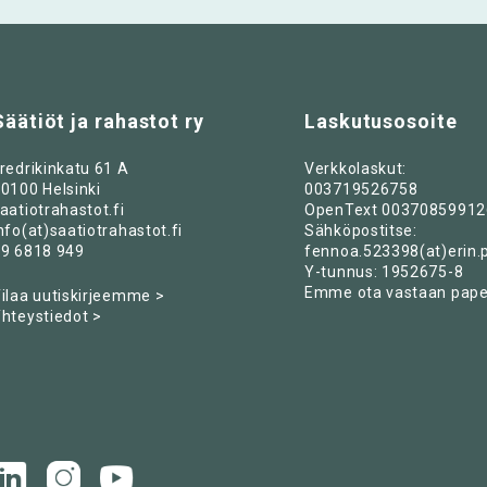
Säätiöt ja rahastot ry
Laskutusosoite
redrikinkatu 61 A
Verkkolaskut:
0100 Helsinki
003719526758
aatiotrahastot.fi
OpenText 00370859912
nfo(at)saatiotrahastot.fi
Sähköpostitse:
9 6818 949
fennoa.523398(at)erin.
Y-tunnus: 1952675-8
Emme ota vastaan paper
ilaa uutiskirjeemme >
hteystiedot >