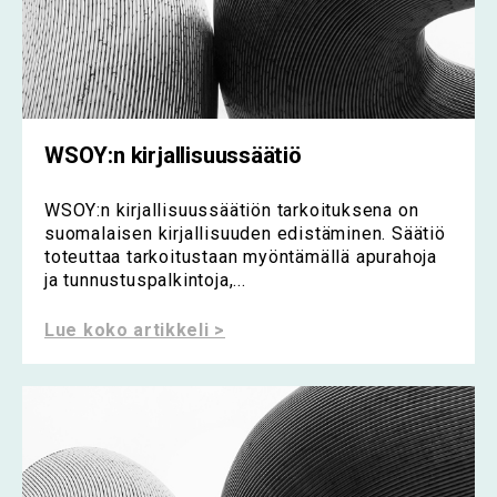
WSOY:n kirjallisuussäätiö
WSOY:n kirjallisuussäätiön tarkoituksena on
suomalaisen kirjallisuuden edistäminen. Säätiö
toteuttaa tarkoitustaan myöntämällä apurahoja
ja tunnustuspalkintoja,...
Lue koko artikkeli >