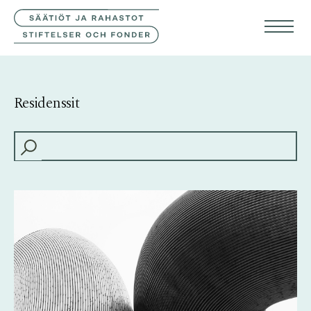
YHTEYSTIEDOT
SVE
ENG
Residenssit
HAKU: