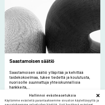
Saastamoisen säätiö
Saastamoisen säätiö ylläpitää ja kehittää
taidekokoelmaa, tukee tiedettä ja koulutusta,
nuorisolle suunnattuja yhteiskunnallisia
hankkeita,...
Hallinnoi evästeasetuksia
Lue koko artikkeli >
Käytämme evästeitä parantaaksemme sivuston käytettävyyttä ja
seurataksemme palveluiden käyttöä. Voit hyväksyä evästeet