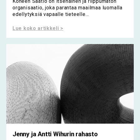
Koneen Säätiö on itsenäinen ja riippumaton
organisaatio, joka parantaa maailmaa luomalla
edellytyksiä vapaalle tieteelle...
Lue koko artikkeli >
Jenny ja Antti Wihurin rahasto