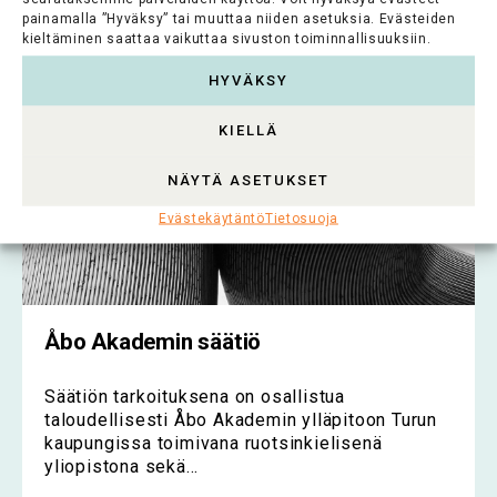
painamalla ”Hyväksy” tai muuttaa niiden asetuksia. Evästeiden
kieltäminen saattaa vaikuttaa sivuston toiminnallisuuksiin.
HYVÄKSY
KIELLÄ
NÄYTÄ ASETUKSET
Evästekäytäntö
Tietosuoja
Åbo Akademin säätiö
Säätiön tarkoituksena on osallistua
taloudellisesti Åbo Akademin ylläpitoon Turun
kaupungissa toimivana ruotsinkielisenä
yliopistona sekä...