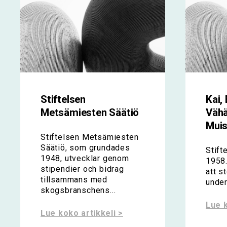
Stiftelsen
Kai,
Metsämiesten Säätiö
Vähä
Muis
Stiftelsen Metsämiesten
Säätiö, som grundades
Stift
1948, utvecklar genom
1958.
stipendier och bidrag
att s
tillsammans med
under
skogsbranschens...
Lue k
Lue koko artikkeli >