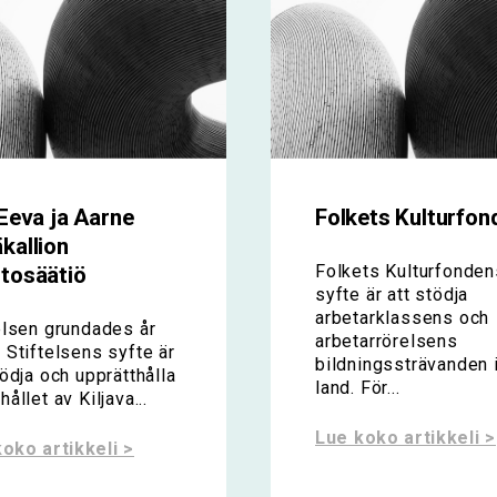
 Eeva ja Aarne
Folkets Kulturfon
kallion
Folkets Kulturfonden
tosäätiö
syfte är att stödja
arbetarklassens och
elsen grundades år
arbetarrörelsens
 Stiftelsens syfte är
bildningssträvanden i
tödja och upprätthålla
land. För...
hållet av Kiljava...
Lue koko artikkeli >
oko artikkeli >