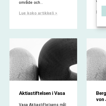
veten
område och...
Lue k
Lue koko artikkeli >
Aktiastiftelsen i Vasa
Berg
von 
Vasa Aktiastiftelsens mål