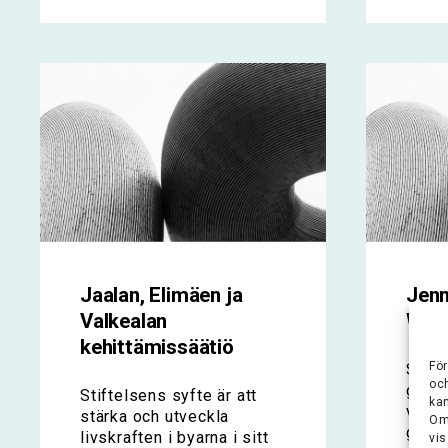
Jaalan, Elimäen ja
Jenn
Valkealan
Wihu
kehittämissäätiö
För
Stift
oc
grund
Stiftelsens syfte är att
ka
välm
stärka och utveckla
Om
genom
livskraften i byarna i sitt
vis