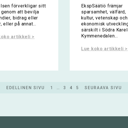
elsen förverkligar sitt
EkspSäätiö främjar
 genom att bevilja
sparsamhet, välfärd,
ndier, bidrag eller
kultur, vetenskap och
, eller på annat...
ekonomisk utveckling
särskilt i Södra Karel
Kymmenedalen...
oko artikkeli >
Lue koko artikkeli >
EDELLINEN SIVU
1
…
3
4
5
SEURAAVA SIVU