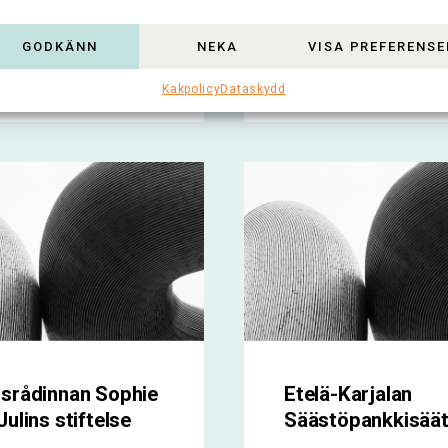
skap, konst och...
användbara...
GODKÄNN
NEKA
VISA PREFERENSE
oko artikkeli >
Lue koko artikkeli >
Kakpolicy
Dataskydd
srådinnan Sophie
Etelä-Karjalan
Julins stiftelse
Säästöpankkisäät