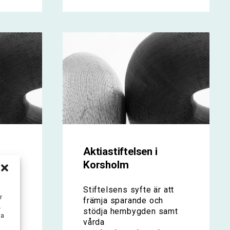
Aktiastiftelsen i
Korsholm
tt
Stiftelsens syfte är att
r
främja sparande och
.
stödja hembygden samt
ka
skt
vårda