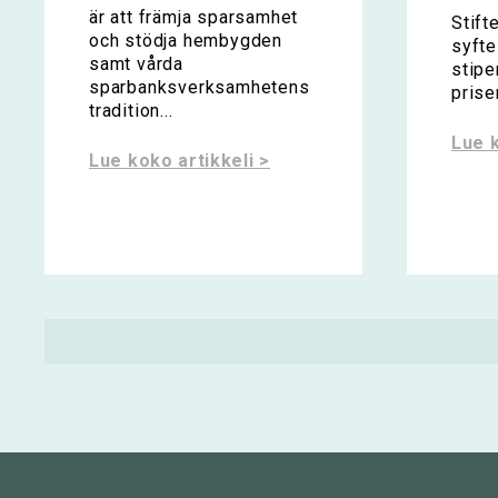
är att främja sparsamhet
Stift
och stödja hembygden
syfte
samt vårda
stipe
sparbanksverksamhetens
priser
tradition...
Lue k
Lue koko artikkeli >