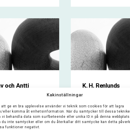
y och Antti
K. H. Renlunds
ris stiftelse
Stiftelse
Kakinställningar
 att ge en bra upplevelse använder vi teknik som cookies för att lagra
elsen bygger upp
Stiftelsens syfte är a
h/eller komma åt enhetsinformation. När du samtycker till dessa teknike
erna för ett
främja upptäckten av
n vi behandla data som surfbeteende eller unika ID:n på denna webbplats
ående samhälle
malmer och nyttiga
 du inte samtycker eller om du återkallar ditt samtycke kan detta påver
 att möjliggöra
mineraler samt tekni
sa funktioner negativt.