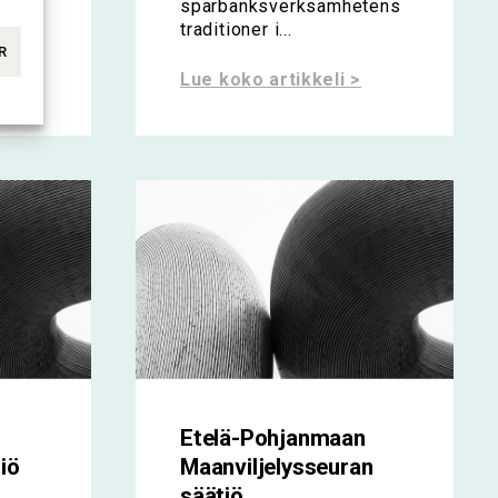
sparbanksverksamhetens
traditioner i...
R
Lue koko artikkeli >
Etelä-Pohjanmaan
iö
Maanviljelysseuran
säätiö