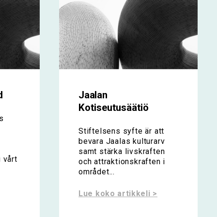
d
Jaalan
Kotiseutusäätiö
s
Stiftelsens syfte är att
bevara Jaalas kulturarv
samt stärka livskraften
 vårt
och attraktionskraften i
området...
Lue koko artikkeli >