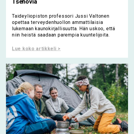
Tšehovia
Taideyliopiston professori Jussi Valtonen
opettaa terveydenhuollon ammattilaisia
lukemaan kaunokirjallisuutta. Hän uskoo, että
niin heistä saadaan parempia kuuntelijoita.
Lue koko artikkeli >