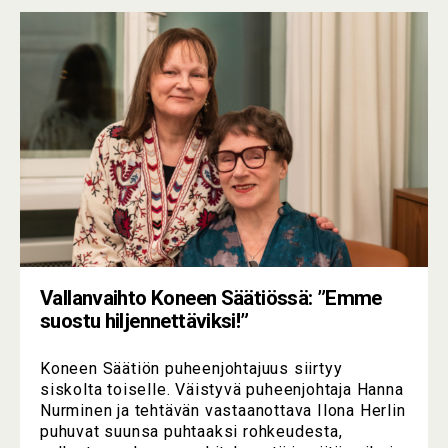
Vallanvaihto Koneen Säätiössä: ”Emme
suostu hiljennettäviksi!”
Koneen Säätiön puheenjohtajuus siirtyy
siskolta toiselle. Väistyvä puheenjohtaja Hanna
Nurminen ja tehtävän vastaanottava Ilona Herlin
puhuvat suunsa puhtaaksi rohkeudesta,