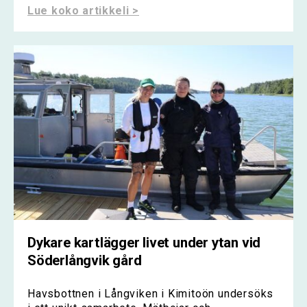
Lue koko artikkeli >
Dykare kartlägger livet under ytan vid
Söderlångvik gård
Havsbottnen i Långviken i Kimitoön undersöks