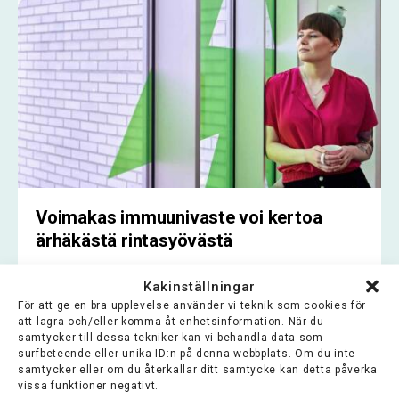
Voimakas immuunivaste voi kertoa
ärhäkästä rintasyövästä
Uusi suomalaistutkimus auttaa tunnistamaan
Kakinställningar
riskipotilaat ja kohdistamaan hoidot tarkemmin
För att ge en bra upplevelse använder vi teknik som cookies för
att lagra och/eller komma åt enhetsinformation. När du
samtycker till dessa tekniker kan vi behandla data som
Lue koko artikkeli >
surfbeteende eller unika ID:n på denna webbplats. Om du inte
samtycker eller om du återkallar ditt samtycke kan detta påverka
vissa funktioner negativt.