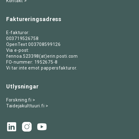
Kontakt >
Faktureringsadress
E-fakturor:
003719526758
OpenText 003708599126
Via e-post:
fennoa.523398(at)erin.posti.com
FO-nummer: 1952675-8
Vi tar inte emot pappersfakturor.
Utlysningar
Forskning.fi >
Taidejakulttuuri.fi >