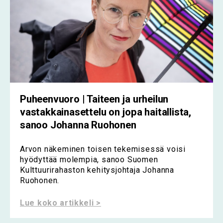
Puheenvuoro | Taiteen ja urheilun
vastakkainasettelu on jopa haitallista,
sanoo Johanna Ruohonen
Arvon näkeminen toisen tekemisessä voisi
hyödyttää molempia, sanoo Suomen
Kulttuurirahaston kehitysjohtaja Johanna
Ruohonen.
Lue koko artikkeli >