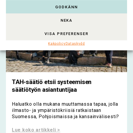
GODKÄNN
NEKA
VISA PREFERENSER
Kakpolicy
Dataskydd
TAH-säätiö etsii systeemisen
säätiötyön asiantuntijaa
Haluatko olla mukana muuttamassa tapaa, jolla
ilmasto- ja ympäristökriisiä ratkaistaan
Suomessa, Pohjoismaissa ja kansainvälisesti?
Lue koko artikkeli >