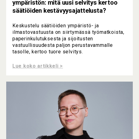
ympäristön: mitä uusi selvitys kertoo
säätiöiden kestävyysajattelusta?
Keskustelu säätiöiden ympäristö- ja
ilmastovastuusta on siirtymässä työmatkoista,
paperinkulutuksesta ja sijoitusten
vastuullisuudesta paljon perustavammalle
tasolle, kertoo tuore selvitys.
Lue koko artikkeli >