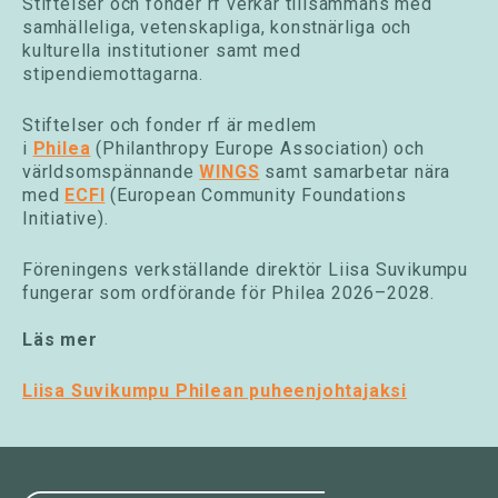
Stiftelser och fonder rf verkar tillsammans med
samhälleliga, vetenskapliga, konstnärliga och
kulturella institutioner samt med
stipendiemottagarna.
Stiftelser och fonder rf är medlem
i
Philea
(Philanthropy Europe Association) och
världsomspännande
WINGS
samt samarbetar nära
med
ECFI
(European Community Foundations
Initiative).
Föreningens verkställande direktör Liisa Suvikumpu
fungerar som ordförande för Philea 2026–2028.
Läs mer
Liisa Suvikumpu Philean puheenjohtajaksi