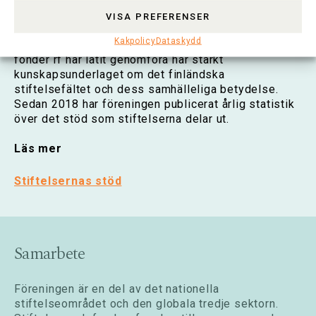
avsevärt under det senaste halvseklet.
VISA PREFERENSER
Kakpolicy
Dataskydd
De forskningar och utredningar som Stiftelser och
fonder rf har låtit genomföra har stärkt
kunskapsunderlaget om det finländska
stiftelsefältet och dess samhälleliga betydelse.
Sedan 2018 har föreningen publicerat årlig statistik
över det stöd som stiftelserna delar ut.
Läs mer
Stiftelsernas stöd
Samarbete
Föreningen är en del av det nationella
stiftelseområdet och den globala tredje sektorn.