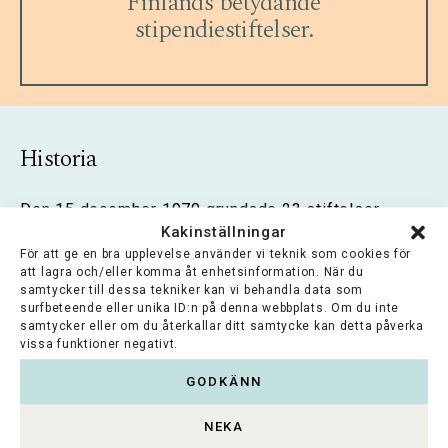
Finlands betydande
stipendiestiftelser.
Historia
Den 15 december 1970 grundade 23 stiftelser
Delegationen för stiftelser och fonder som ett
Kakinställningar
informellt samarbetsorgan. I slutet av år 2003 blev
För att ge en bra upplevelse använder vi teknik som cookies för
delegationen en registrerad förening när 52
att lagra och/eller komma åt enhetsinformation. När du
samtycker till dessa tekniker kan vi behandla data som
grundande organisationer undertecknade den
surfbeteende eller unika ID:n på denna webbplats. Om du inte
officiella stiftelseurkunden.
samtycker eller om du återkallar ditt samtycke kan detta påverka
vissa funktioner negativt.
Föreningen utgör ett eget professionellt samfund
och nätverk för dem som arbetar inom stiftelser.
GODKÄNN
Genom gemensamma riktlinjer, verksamhetskultur
och informationsproduktion har
NEKA
stiftelseverksamheten också professionaliserats