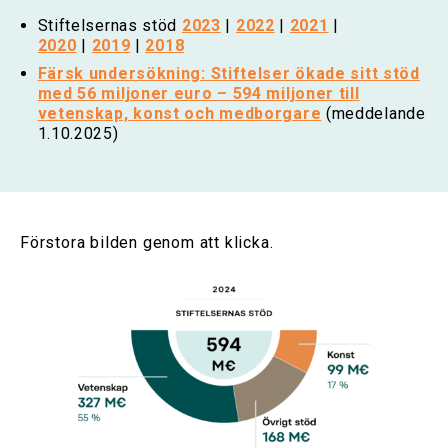
Stiftelsernas stöd
2023
|
2022
|
2021
|
2020
|
2019
|
2018
Färsk undersökning: Stiftelser ökade sitt stöd
med 56 miljoner euro – 594 miljoner till
vetenskap, konst och medborgare
(meddelande
1.10.2025)
Förstora bilden genom att klicka.