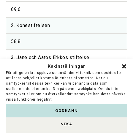
69,6
2. Konestiftelsen
58,8
3. Jane och Aatos Erkkos stiftelse
Kakinställningar
För att ge en bra upplevelse använder vi teknik som cookies för
47,2
att lagra och/eller komma åt enhetsinformation. När du
samtycker till dessa tekniker kan vi behandla data som
surfbeteende eller unika ID:n på denna webbplats. Om du inte
4. Svenska kulturfonden
samtycker eller om du återkallar ditt samtycke kan detta påverka
vissa funktioner negativt.
46,2
GODKÄNN
5. Sigrid Jusélius Stiftelse
NEKA