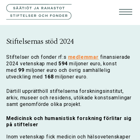
KONTAKTA OSS
FIN
ENG
Stiftelsernas stöd 2024
Stiftelser och fonder rf:s
medlemmar
finansierade
2024 vetenskap med
594
miljoner euro, konst
med
99
miljoner euro och övrig samhällelig
utveckling med
168
miljoner euro.
Därtill upprätthöll stiftelserna forskningsinstitut,
arkiv, museer och residens, utökade konstsamlingar
samt genomförde olika projekt.
Medicinsk och humanistisk forskning förlitar sig
på stiftelser
Inom vetenskap fick medicin och hälsovetenskaper