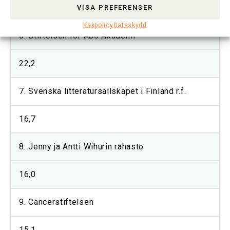
27,5
VISA PREFERENSER
Kakpolicy
Dataskydd
6. Stiftelsen för Åbo Akademi
22,2
7. Svenska litteratursällskapet i Finland r.f.
16,7
8. Jenny ja Antti Wihurin rahasto
16,0
9. Cancerstiftelsen
15,1