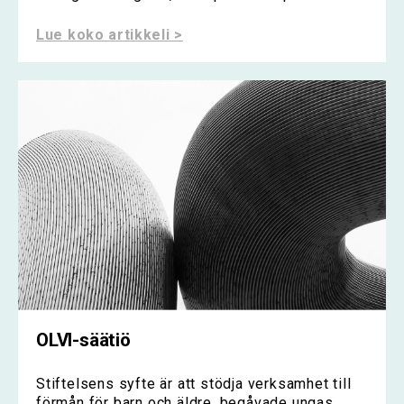
Lue koko artikkeli >
OLVI-säätiö
Stiftelsens syfte är att stödja verksamhet till
förmån för barn och äldre, begåvade ungas...