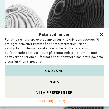
Kakinställningar
För att ge en bra upplevelse använder vi teknik som cookies för
att lagra och/eller komma åt enhetsinformation. När du
samtycker till dessa tekniker kan vi behandla data som
surfbeteende eller unika ID:n på denna webbplats. Om du inte
samtycker eller om du återkallar ditt samtycke kan detta påverka
Tekniska Föreningens i Finland Stiftelse
vissa funktioner negativt.
GODKÄNN
Tekniska Föreningen i Finland (TFiF) är en
förening för svenskspråkiga ingenjörer,
NEKA
arkitekter, naturvetare och...
VISA PREFERENSER
Lue koko artikkeli >
Kakpolicy
Dataskydd