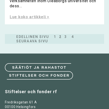
verksamheten inom Uleåborgs universitet och
dess...
Lue koko artikkeli >
EDELLINEN SIVU
1
2
3
4
SEURAAVA SIVU
Stiftelser och fonder rf
Fredriksgatan 61 A
00100 Helsingfors