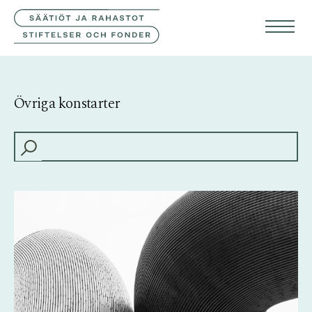
KONTAKTA OSS
FIN
ENG
Övriga konstarter
HAKU: