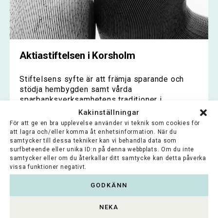
Aktiastiftelsen i Korsholm
Stiftelsens syfte är att främja sparande och
stödja hembygden samt vårda
sparbanksverksamhetens traditioner i...
Kakinställningar
Lue koko artikkeli >
För att ge en bra upplevelse använder vi teknik som cookies för
att lagra och/eller komma åt enhetsinformation. När du
samtycker till dessa tekniker kan vi behandla data som
surfbeteende eller unika ID:n på denna webbplats. Om du inte
samtycker eller om du återkallar ditt samtycke kan detta påverka
EDELLINEN SIVU
1
2
vissa funktioner negativt.
GODKÄNN
NEKA