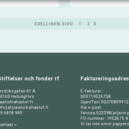
EDELLINEN SIVU
1
2
3
Stiftelser och fonder rf
Faktureringsadre
redriksgatan 61 A
E-fakturor:
0100 Helsingfors
003719526758
aatiotrahastot.fi
OpenText 00370859912
nfo(at)saatiotrahastot.fi
Via e-post:
9 6818 949
fennoa.523398(at)erin.
FO-nummer: 1952675-8
Vi tar inte emot pappers
ontakt >