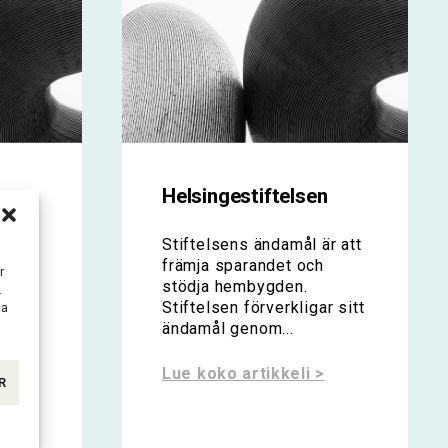
Helsingestiftelsen
Stiftelsens ändamål är att
främja sparandet och
tt
r
stödja hembygden.
.
Stiftelsen förverkligar sitt
ka
i
ändamål genom...
en är
Lue koko artikkeli >
R