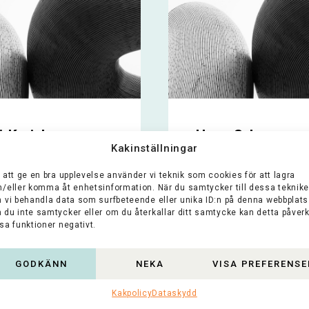
ä-Karjalan
Harry Schaumans
Kakinställningar
töpankkisäätiö
Stiftelse
 att ge en bra upplevelse använder vi teknik som cookies för att lagra
äätiö främjar
Stiftelsens syfte är a
h/eller komma åt enhetsinformation. När du samtycker till dessa teknike
amhet, välfärd,
stödja vetenskap,
n vi behandla data som surfbeteende eller unika ID:n på denna webbplats
 du inte samtycker eller om du återkallar ditt samtycke kan detta påver
r, vetenskap och
utbildning och kultur 
sa funktioner negativt.
misk utveckling,
Österbotten. Stiftels
ilt i Södra Karelen,
den...
enedalen...
GODKÄNN
NEKA
VISA PREFERENSE
Lue koko artikkeli >
oko artikkeli >
Kakpolicy
Dataskydd