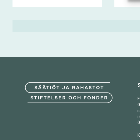
F
0
s
i
0
K