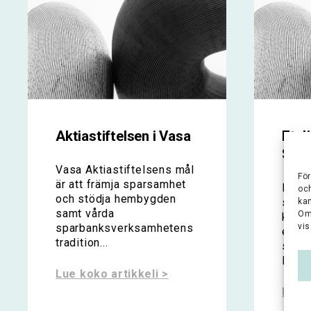
Aktiastiftelsen i Vasa
Etel
Sääs
Vasa Aktiastiftelsens mål
För
är att främja sparsamhet
EkspS
oc
och stödja hembygden
spars
ka
samt vårda
Om
kultu
sparbanksverksamhetens
vis
ekono
tradition...
särsk
Kymm
Lue koko artikkeli >
Lue k