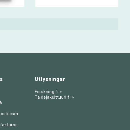
ss
Utlysningar
Forskning.fi >
Taidejakulttuuri.fi >
6
posti.com
fakturor.