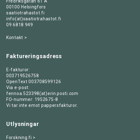
Fredriksgatan 61 A
00100 Helsingfors
saatiotrahastot.fi
info(at)saatiotrahastot.fi
09 6818 949
Kontakt >
Faktureringsadress
E-fakturor:
003719526758
OpenText 003708599126
Via e-post:
fennoa.523398(at)erin.posti.com
FO-nummer: 1952675-8
Vi tar inte emot pappersfakturor.
Utlysningar
Forskning.fi >