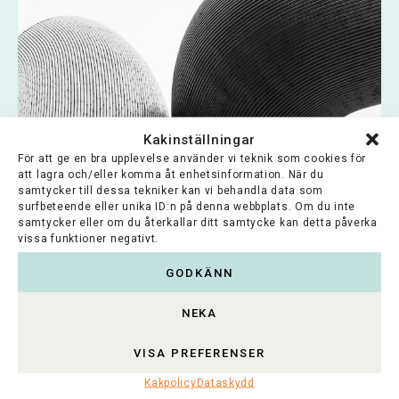
Kakinställningar
För att ge en bra upplevelse använder vi teknik som cookies för
att lagra och/eller komma åt enhetsinformation. När du
samtycker till dessa tekniker kan vi behandla data som
surfbeteende eller unika ID:n på denna webbplats. Om du inte
Jaalan, Elimäen ja Valkealan
samtycker eller om du återkallar ditt samtycke kan detta påverka
vissa funktioner negativt.
kehittämissäätiö
GODKÄNN
Stiftelsens syfte är att stärka och utveckla
livskraften i byarna i sitt område och...
NEKA
Lue koko artikkeli >
VISA PREFERENSER
Kakpolicy
Dataskydd