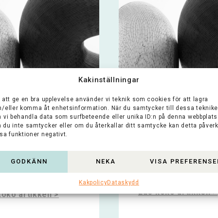
Kakinställningar
undet Folkhälsan
Minervastiftelsen
 att ge en bra upplevelse använder vi teknik som cookies för att lagra
nska Finland r.f.
h/eller komma åt enhetsinformation. När du samtycker till dessa teknike
n vi behandla data som surfbeteende eller unika ID:n på denna webbplats
Minervastiftelsen st
 du inte samtycker eller om du återkallar ditt samtycke kan detta påver
och främjar finländsk
älsan är Finlands
sa funktioner negativt.
forskning inom
ta svenskspråkiga
naturvetenskaper, sär
isation som arbetar
inom medicin och
ättre hälsa och
GODKÄNN
NEKA
VISA PREFERENSE
biovetenskap. Stiftel
alitet bland...
Kakpolicy
Dataskydd
Lue koko artikkeli >
oko artikkeli >