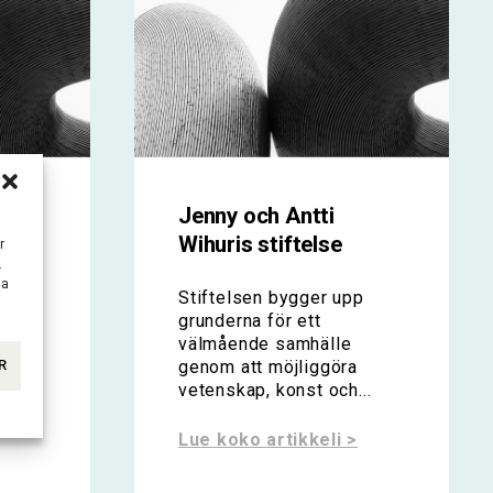
Jenny och Antti
Wihuris stiftelse
r
.
öder
ka
Stiftelsen bygger upp
grunderna för ett
skilt
välmående samhälle
genom att möjliggöra
R
sen...
vetenskap, konst och...
Lue koko artikkeli >