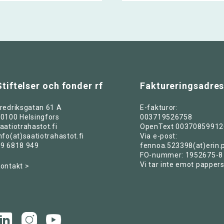
Stiftelser och fonder rf
Faktureringsadre
redriksgatan 61 A
E-fakturor:
0100 Helsingfors
003719526758
aatiotrahastot.fi
OpenText 00370859912
nfo(at)saatiotrahastot.fi
Via e-post:
9 6818 949
fennoa.523398(at)erin.
FO-nummer: 1952675-8
Vi tar inte emot pappers
ontakt >