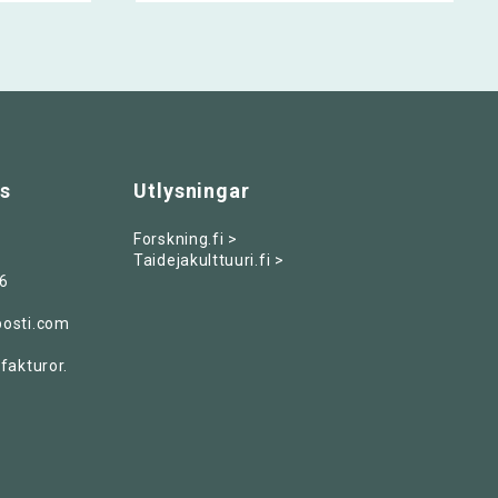
ss
Utlysningar
Forskning.fi >
Taidejakulttuuri.fi >
6
posti.com
fakturor.