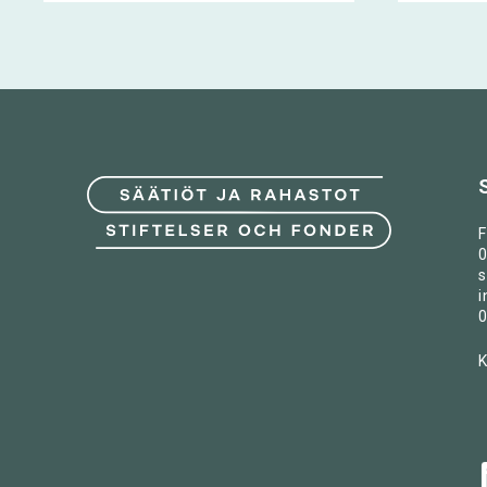
F
0
s
i
0
K