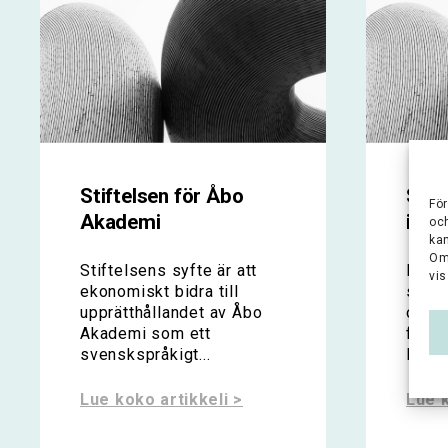
Stiftelsen för Åbo
Samf
För
Akademi
i sve
oc
ka
Om
Stiftelsens syfte är att
Folkh
vis
ekonomiskt bidra till
störs
upprätthållandet av Åbo
organ
Akademi som ett
för b
svenskspråkigt...
livskv
Lue koko artikkeli >
Lue k