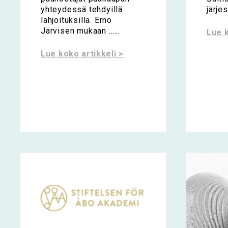
yhteydessä tehdyillä
järje
lahjoituksilla. Erno
Järvisen mukaan …...
Lue k
Lue koko artikkeli >