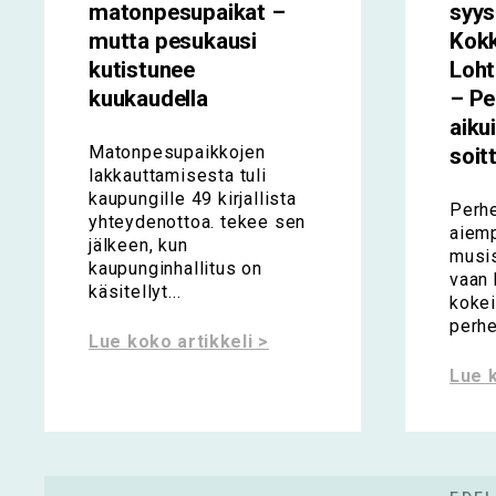
matonpesupaikat –
syy
mutta pesukausi
Kokk
kutistunee
Loht
kuukaudella
– Pe
aiku
Matonpesupaikkojen
soit
lakkauttamisesta tuli
kaupungille 49 kirjallista
Perh
yhteydenottoa. tekee sen
aiem
jälkeen, kun
musis
kaupunginhallitus on
vaan 
käsitellyt...
kokei
perhe
Lue koko artikkeli >
Lue k