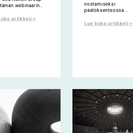
nostamiseksi
stämän webinaarin...
päätöksenteossa....
oko artikkeli >
Lue koko artikkeli >