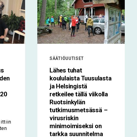
SÄÄTIÖUUTISET
us
Lähes tuhat
uden
koululaista Tuusulasta
ja Helsingistä
020
retkeilee tällä viikolla
Ruotsinkylän
tutkimusmetsässä –
virusriskin
ttiin
minimoimiseksi on
rten
tarkka suunnitelma