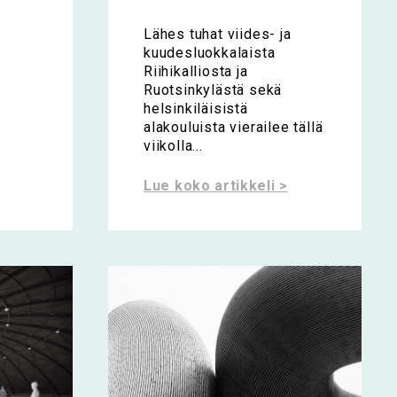
Lähes tuhat viides- ja
kuudesluokkalaista
Riihikalliosta ja
Ruotsinkylästä sekä
helsinkiläisistä
alakouluista vierailee tällä
viikolla...
Lue koko artikkeli >