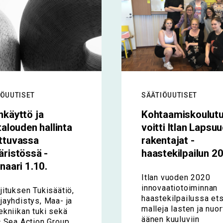
IÖUUTISET
SÄÄTIÖUUTISET
käyttö ja
Kohtaamiskoulut
talouden hallinta
voitti Itlan Lapsu
ttuvassa
rakentajat -
ristössä -
haastekilpailun 2
naari 1.10.
Itlan vuoden 2020
innovaatiotoiminnan
jituksen Tukisäätiö,
haastekilpailussa etsi
jayhdistys, Maa- ja
malleja lasten ja nuo
ekniikan tuki sekä
äänen kuuluviin
c Sea Action Group