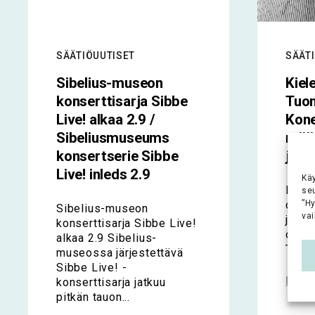
SÄÄTIÖUUTISET
SÄÄT
Sibelius-museon
Kiel
konserttisarja Sibbe
Tuom
Live! alkaa 2.9 /
Kone
Sibeliusmuseums
määr
konsertserie Sibbe
joht
Live! inleds 2.9
Kä
FT, d
se
”H
on va
Sibelius-museon
vai
johta
konserttisarja Sibbe Live!
opint
alkaa 2.9 Sibelius-
Tuoma
museossa järjestettävä
Sibbe Live! -
Lue k
konserttisarja jatkuu
pitkän tauon...