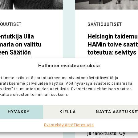
IÖUUTISET
SÄÄTIÖUUTISET
entutkija Ulla
Helsingin taidem
arla on valittu
HAMin toive saat
en Säätiön
toteutua: selvitys
äaikaiseksi
esittää muuttoa
Hallinnoi evästeasetuksia
ajaksi
Suvilahden
kaasukelloihin, m
ytämme evästeitä parantaaksemme sivuston käytettävyyttä ja
osentti Ulla Tuomarla
mutkatonta tai
urataksemme palveluiden käyttöä. Voit hyväksyä evästeet painamalla
yväksy” tai muuttaa niiden asetuksia. Evästeiden kieltäminen saattaa
littu Koneen Säätiön
ilmaista se ei ole
kuttaa sivuston toiminnallisuuksiin.
jan Anna Talasniemen
ovapaan sijaiseksi.
Selvitys esittää myö
rla...
HYVÄKSY
KIELLÄ
NÄYTÄ ASETUKSE
museon säätiöittämis
joka parantaisi toimi
oko artikkeli >
Evästekäytäntö
Tietosuoja
monivuotista suunnit
ja rahoitusta. Oy