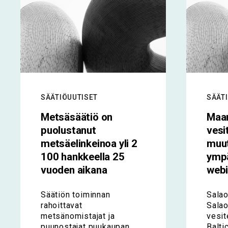
SÄÄTIÖUUTISET
SÄÄT
Metsäsäätiö on
Maan
puolustanut
vesi
metsäelinkeinoa yli 2
muu
100 hankkeella 25
ympä
vuoden aikana
webi
Säätiön toiminnan
Salao
rahoittavat
Salao
metsänomistajat ja
vesit
puunostajat puukaupan
Balti