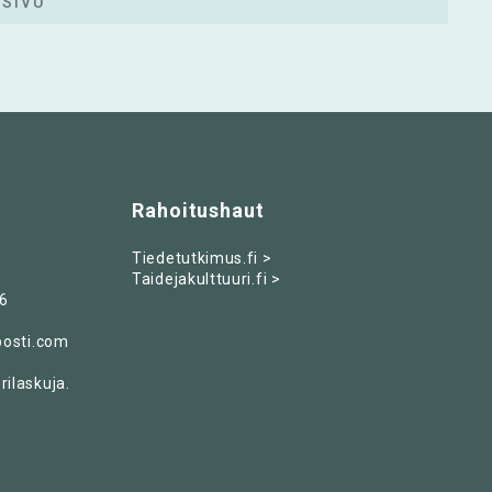
 SIVU
Rahoitushaut
Tiedetutkimus.fi >
Taidejakulttuuri.fi >
6
posti.com
ilaskuja.