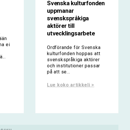
Svenska kulturfonden
uppmanar
svenskspråkiga
aktörer till
,
utvecklingsarbete
ään
a ei
Ordförande för Svenska
kulturfonden hoppas att
...
svenskspråkiga aktörer
och institutioner passar
på att se...
Lue koko artikkeli >