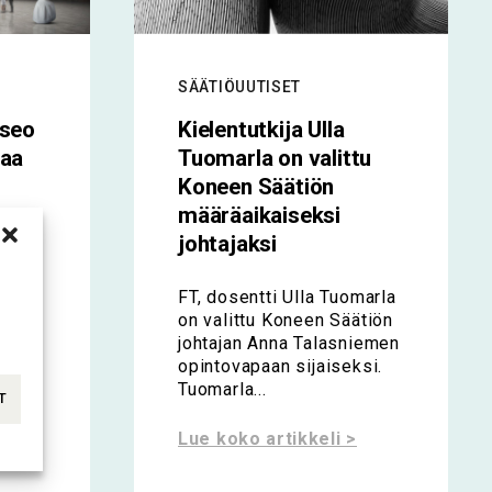
SÄÄTIÖUUTISET
useo
Kielentutkija Ulla
taa
Tuomarla on valittu
Koneen Säätiön
määräaikaiseksi
johtajaksi
utta
FT, dosentti Ulla Tuomarla
on valittu Koneen Säätiön
johtajan Anna Talasniemen
opintovapaan sijaiseksi.
s
Tuomarla...
T
tä,
nnan
Lue koko artikkeli >
telua