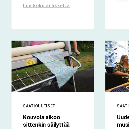
Lue koko artikkeli >
SÄÄTIÖUUTISET
SÄÄT
Kouvola aikoo
Uude
sittenkin säilyttää
musi