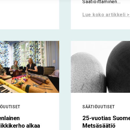
Säätiöittäminen...
Lue koko artikkeli >
IÖUUTISET
SÄÄTIÖUUTISET
nlainen
25-vuotias Suom
ikkikerho alkaa
Metsäsäätiö