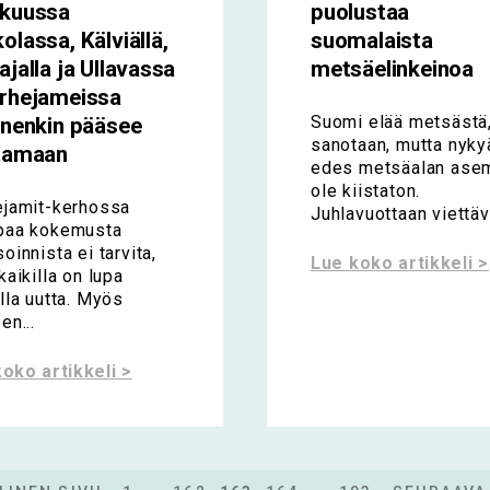
skuussa
puolustaa
olassa, Kälviällä,
suomalaista
ajalla ja Ullavassa
metsäelinkeinoa
rhejameissa
Suomi elää metsästä
inenkin pääsee
sanotaan, mutta nyky
tamaan
edes metsäalan asem
ole kiistaton.
ejamit-kerhossa
Juhlavuottaan viettävä
paa kokemusta
oinnista ei tarvita,
Lue koko artikkeli >
kaikilla on lupa
lla uutta. Myös
en...
oko artikkeli >