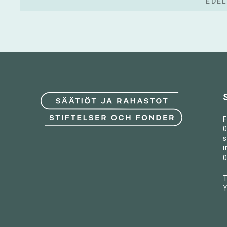
EDEL
F
0
s
i
0
T
Y