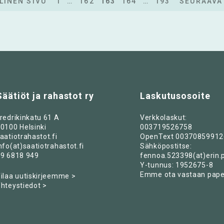
LINEN SIVU
1
…
162
163
164
…
193
SEURAAVA
Säätiöt ja rahastot ry
Laskutusosoite
redrikinkatu 61 A
Verkkolaskut:
0100 Helsinki
003719526758
aatiotrahastot.fi
OpenText 00370859912
nfo(at)saatiotrahastot.fi
Sähköpostitse:
9 6818 949
fennoa.523398(at)erin.
Y-tunnus: 1952675-8
Emme ota vastaan paper
ilaa uutiskirjeemme >
hteystiedot >