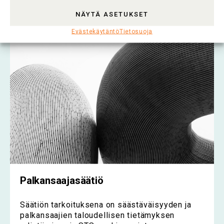
Lue koko artikkeli >
NÄYTÄ ASETUKSET
Evästekäytäntö
Tietosuoja
Palkansaajasäätiö
Säätiön tarkoituksena on säästäväisyyden ja
palkansaajien taloudellisen tietämyksen