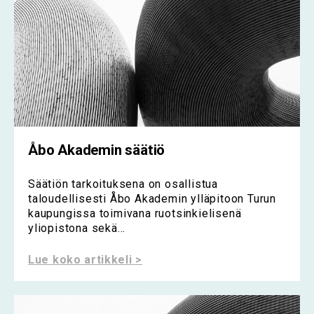
Åbo Akademin säätiö
Säätiön tarkoituksena on osallistua
taloudellisesti Åbo Akademin ylläpitoon Turun
kaupungissa toimivana ruotsinkielisenä
yliopistona sekä...
Lue koko artikkeli >