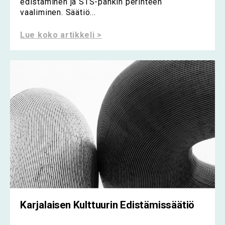
edistäminen ja STS-pankin perinteen
vaaliminen. Säätiö...
Lue koko artikkeli >
Karjalaisen Kulttuurin Edistämissäätiö