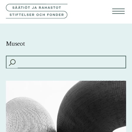
YHTEYSTIEDOT
SVE
ENG
Museot
HAKU: