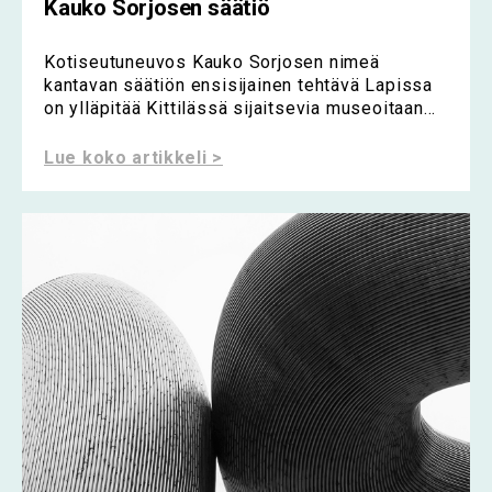
Kauko Sorjosen säätiö
Kotiseutuneuvos Kauko Sorjosen nimeä
kantavan säätiön ensisijainen tehtävä Lapissa
on ylläpitää Kittilässä sijaitsevia museoitaan...
Lue koko artikkeli >