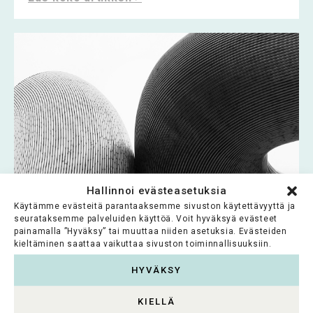
Hallinnoi evästeasetuksia
Käytämme evästeitä parantaaksemme sivuston käytettävyyttä ja
seurataksemme palveluiden käyttöä. Voit hyväksyä evästeet
OLVI-säätiö
painamalla ”Hyväksy” tai muuttaa niiden asetuksia. Evästeiden
kieltäminen saattaa vaikuttaa sivuston toiminnallisuuksiin.
OLVI-säätiön tarkoituksena on avustaa lasten ja
HYVÄKSY
vanhusten hyväksi tapahtuvaa toimintaa,
lahjakkaitten nuorten opintoja ja...
KIELLÄ