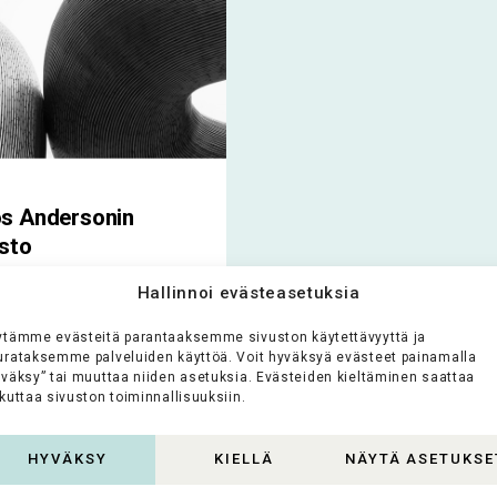
s Andersonin
sto
Hallinnoi evästeasetuksia
 Andersonin
ton (aik.
ytämme evästeitä parantaaksemme sivuston käytettävyyttä ja
tsamfundet)
urataksemme palveluiden käyttöä. Voit hyväksyä evästeet painamalla
vänä on hallita Amos
yväksy” tai muuttaa niiden asetuksia. Evästeiden kieltäminen saattaa
rsonin (1878–1961)
kuttaa sivuston toiminnallisuuksiin.
amenttaamaa
uutta ja...
HYVÄKSY
KIELLÄ
NÄYTÄ ASETUKSE
oko artikkeli >