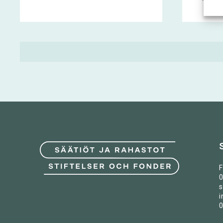
F
0
s
i
0