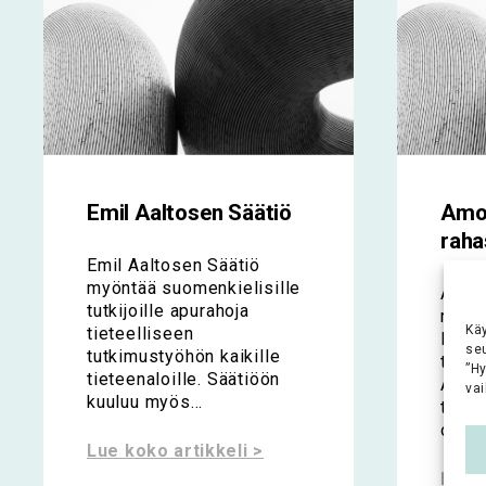
Emil Aaltosen Säätiö
Amo
raha
Emil Aaltosen Säätiö
myöntää suomenkielisille
Amos
tutkijoille apurahoja
rahas
Kä
tieteelliseen
Kons
se
tutkimustyöhön kaikille
tehtä
”H
tieteenaloille. Säätiöön
Ande
vai
kuuluu myös...
test
omais
Lue koko artikkeli >
Lue k