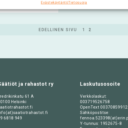
Evästekäytäntö
Tietosuoja
EDELLINEN SIVU
1
2
Säätiöt ja rahastot ry
Laskutusosoite
redrikinkatu 61 A
Verkkolaskut:
0100 Helsinki
003719526758
aatiotrahastot.fi
OpenText 00370859912
nfo(at)saatiotrahastot.fi
Sähköpostitse:
9 6818 949
fennoa.523398(at)erin.
Y-tunnus: 1952675-8