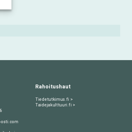
Rahoitushaut
Tiedetutkimus.fi >
Taidejakulttuuri.fi >
6
posti.com