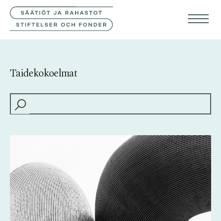
YHTEYSTIEDOT
SVE
ENG
Taidekokoelmat
HAKU: