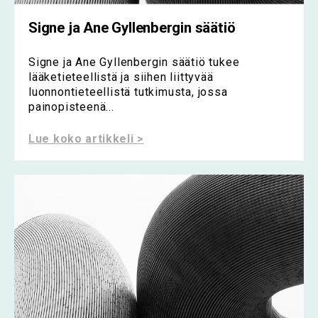
Signe ja Ane Gyllenbergin säätiö
Signe ja Ane Gyllenbergin säätiö tukee
lääketieteellistä ja siihen liittyvää
luonnontieteellistä tutkimusta, jossa
painopisteenä...
Lue koko artikkeli >