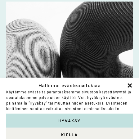
Hallinnoi evästeasetuksia
Tradekan Säätiö
Käytämme evästeitä parantaaksemme sivuston käytettävyyttä ja
seurataksemme palveluiden käyttöä. Voit hyväksyä evästeet
painamalla ”Hyväksy” tai muuttaa niiden asetuksia. Evästeiden
Tradekan Säätiön tarkoituksena on
kieltäminen saattaa vaikuttaa sivuston toiminnallisuuksiin.
edistysmielisen osuustoimintaliikkeen
sivistyksellisen, kulttuurisen ja aatteellisen
HYVÄKSY
perinnön ylläpitäminen ja sitä...
KIELLÄ