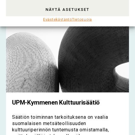
Lue koko artikkeli >
NÄYTÄ ASETUKSET
Evästekäytäntö
Tietosuoja
UPM-Kymmenen Kulttuurisäätiö
Säätiön toiminnan tarkoituksena on vaalia
suomalaisen metsäteollisuuden
kulttuuriperinnön tuntemusta omistamalla,