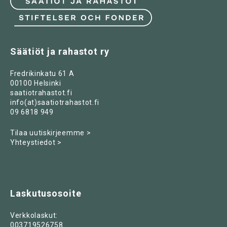
Säätiöt ja rahastot ry
Fredrikinkatu 61 A
00100 Helsinki
saatiotrahastot.fi
info(at)saatiotrahastot.fi
09 6818 949
Tilaa uutiskirjeemme >
Yhteystiedot >
Laskutusosoite
Verkkolaskut:
003719526758