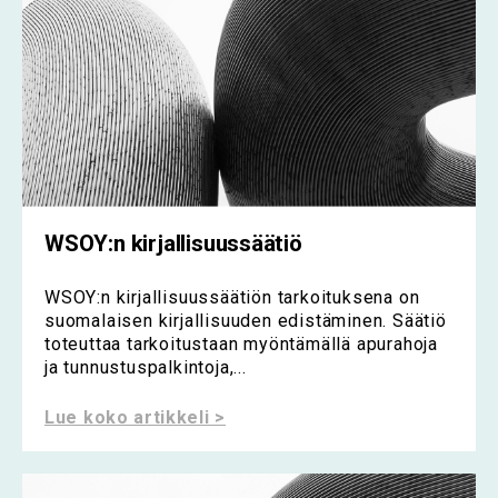
WSOY:n kirjallisuussäätiö
WSOY:n kirjallisuussäätiön tarkoituksena on
suomalaisen kirjallisuuden edistäminen. Säätiö
toteuttaa tarkoitustaan myöntämällä apurahoja
ja tunnustuspalkintoja,...
Lue koko artikkeli >