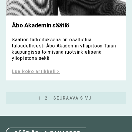
Åbo Akademin säätiö
Säätiön tarkoituksena on osallistua
taloudellisesti Åbo Akademin ylläpitoon Turun
kaupungissa toimivana ruotsinkielisenä
yliopistona sekä...
Lue koko artikkeli >
1
2
SEURAAVA SIVU