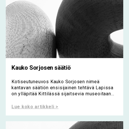
Kauko Sorjosen säätiö
Kotiseutuneuvos Kauko Sorjosen nimeä
kantavan säätiön ensisijainen tehtävä Lapissa
on ylläpitää Kittilässä sijaitsevia museoitaan...
Lue koko artikkeli >