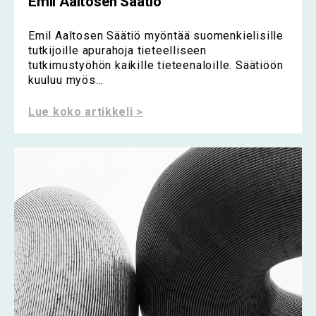
Emil Aaltosen Säätiö
Emil Aaltosen Säätiö myöntää suomenkielisille
tutkijoille apurahoja tieteelliseen
tutkimustyöhön kaikille tieteenaloille. Säätiöön
kuuluu myös...
Lue koko artikkeli >