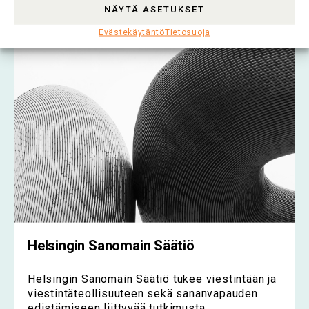
NÄYTÄ ASETUKSET
Lue koko artikkeli >
Evästekäytäntö
Tietosuoja
Helsingin Sanomain Säätiö
Helsingin Sanomain Säätiö tukee viestintään ja
viestintäteollisuuteen sekä sananvapauden
edistämiseen liittyvää tutkimusta.