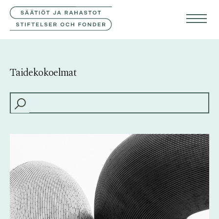
YHTEYSTIEDOT
SVE
ENG
Taidekokoelmat
HAKU: