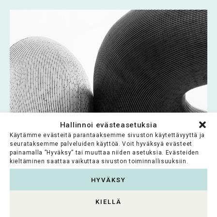
Hallinnoi evästeasetuksia
Käytämme evästeitä parantaaksemme sivuston käytettävyyttä ja
seurataksemme palveluiden käyttöä. Voit hyväksyä evästeet
Hedmanin Säätiö
painamalla ”Hyväksy” tai muuttaa niiden asetuksia. Evästeiden
kieltäminen saattaa vaikuttaa sivuston toiminnallisuuksiin.
Säätiön tarkoituksena on kehittää säätiön
HYVÄKSY
Pohjanmaan museossa säilytettävää
kokoelmaa ja edistää museotoimintaa
KIELLÄ
Vaasassa. Säätiö...