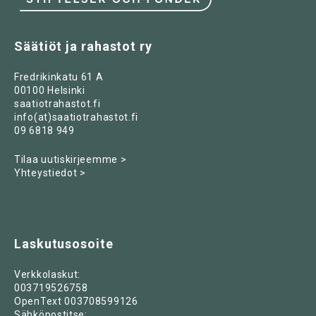
Säätiöt ja rahastot ry
Fredrikinkatu 61 A
00100 Helsinki
saatiotrahastot.fi
info(at)saatiotrahastot.fi
09 6818 949
Tilaa uutiskirjeemme >
Yhteystiedot >
Laskutusosoite
Verkkolaskut:
003719526758
OpenText 003708599126
Sähköpostitse: