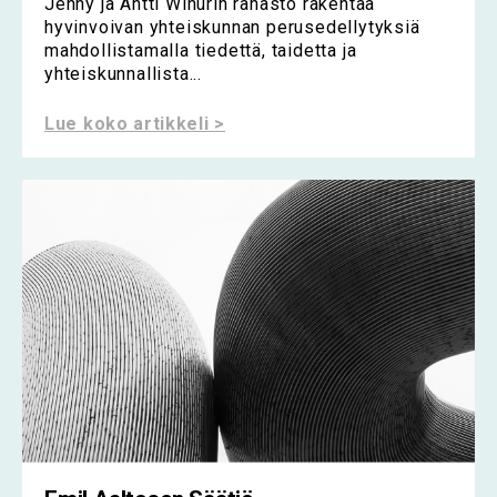
Jenny ja Antti Wihurin rahasto rakentaa
hyvinvoivan yhteiskunnan perusedellytyksiä
mahdollistamalla tiedettä, taidetta ja
yhteiskunnallista...
Lue koko artikkeli >