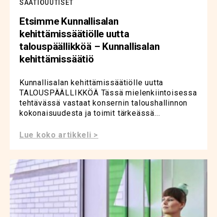
SÄÄTIÖUUTISET
Etsimme Kunnallisalan
kehittämissäätiölle uutta
talouspäällikköä – Kunnallisalan
kehittämissäätiö
Kunnallisalan kehittämissäätiölle uutta
TALOUSPÄÄLLIKKÖÄ Tässä mielenkiintoisessa
tehtävässä vastaat konsernin taloushallinnon
kokonaisuudesta ja toimit tärkeässä...
Lue koko artikkeli >