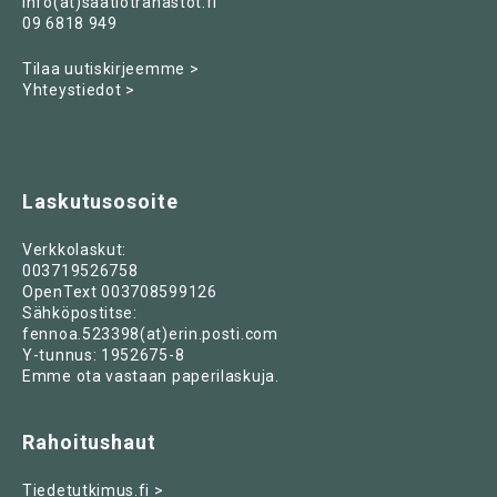
info(at)saatiotrahastot.fi
09 6818 949
Tilaa uutiskirjeemme >
Yhteystiedot >
Laskutusosoite
Verkkolaskut:
003719526758
OpenText 003708599126
Sähköpostitse:
fennoa.523398(at)erin.posti.com
Y-tunnus: 1952675-8
Emme ota vastaan paperilaskuja.
Rahoitushaut
Tiedetutkimus.fi >