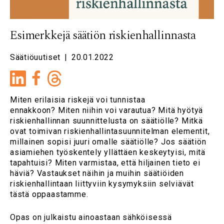
Esimerkkejä säätiön riskienhallinnasta
Säätiöuutiset
|
20.01.2022
LinkedIn
Facebook
Miten erilaisia riskejä voi tunnistaa
ennakkoon? Miten niihin voi varautua? Mitä hyötyä
riskienhallinnan suunnittelusta on säätiölle? Mitkä
ovat toimivan riskienhallintasuunnitelman elementit,
millainen sopisi juuri omalle säätiölle? Jos säätiön
asiamiehen työskentely yllättäen keskeytyisi, mitä
tapahtuisi? Miten varmistaa, että hiljainen tieto ei
häviä? Vastaukset näihin ja muihin säätiöiden
riskienhallintaan liittyviin kysymyksiin selviävät
tästä oppaastamme.
Opas on julkaistu ainoastaan sähköisessä