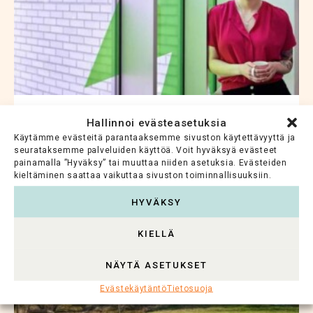
SÄÄTIÖUUTISET
Hallinnoi evästeasetuksia
Käytämme evästeitä parantaaksemme sivuston käytettävyyttä ja
Voimakas immuunivaste voi kertoa
seurataksemme palveluiden käyttöä. Voit hyväksyä evästeet
ärhäkästä rintasyövästä
painamalla ”Hyväksy” tai muuttaa niiden asetuksia. Evästeiden
kieltäminen saattaa vaikuttaa sivuston toiminnallisuuksiin.
Uusi suomalaistutkimus auttaa tunnistamaan
HYVÄKSY
riskipotilaat ja kohdistamaan hoidot tarkemmin
KIELLÄ
Lue koko artikkeli >
NÄYTÄ ASETUKSET
Evästekäytäntö
Tietosuoja