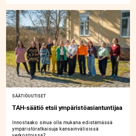
SÄÄTIÖUUTISET
TAH-säätiö etsii ympäristöasiantuntijaa
Innostaako sinua olla mukana edistämässä
ympäristöratkaisuja kansainvälisissä
verkostoissa?