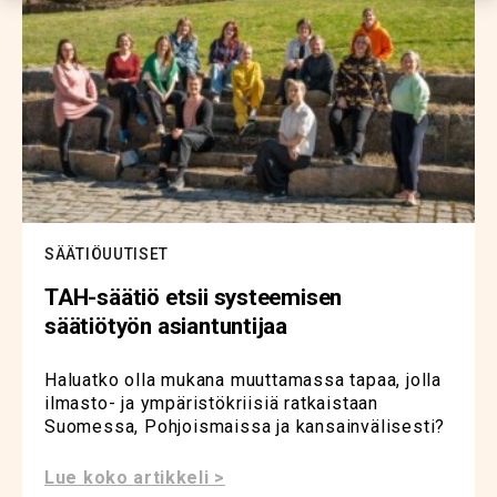
SÄÄTIÖUUTISET
TAH-säätiö etsii systeemisen
säätiötyön asiantuntijaa
Haluatko olla mukana muuttamassa tapaa, jolla
ilmasto- ja ympäristökriisiä ratkaistaan
Suomessa, Pohjoismaissa ja kansainvälisesti?
Lue koko artikkeli >