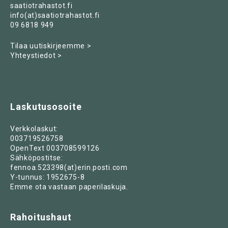
saatiotrahastot.fi
info(at)saatiotrahastot.fi
09 6818 949
Tilaa uutiskirjeemme >
Yhteystiedot >
Laskutusosoite
Verkkolaskut:
003719526758
OpenText 003708599126
Sähköpostitse:
fennoa.523398(at)erin.posti.com
Y-tunnus: 1952675-8
Emme ota vastaan paperilaskuja.
Rahoitushaut