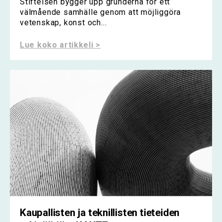
Stiftelsen bygger upp grunderna för ett
välmående samhälle genom att möjliggöra
vetenskap, konst och...
Lue koko artikkeli >
Kaupallisten ja teknillisten tieteiden