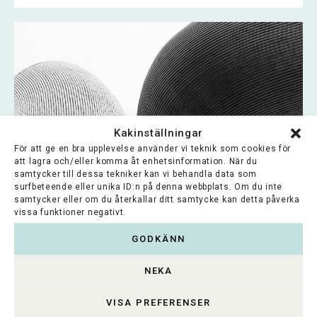
Kakinställningar
För att ge en bra upplevelse använder vi teknik som cookies för
att lagra och/eller komma åt enhetsinformation. När du
samtycker till dessa tekniker kan vi behandla data som
surfbeteende eller unika ID:n på denna webbplats. Om du inte
samtycker eller om du återkallar ditt samtycke kan detta påverka
vissa funktioner negativt.
Oiva Kuusisto Säätiö
GODKÄNN
Stiftelsens syfte är att stödja vetenskaper och
NEKA
forskning som främjar jordbruket i Södra och...
VISA PREFERENSER
Lue koko artikkeli >