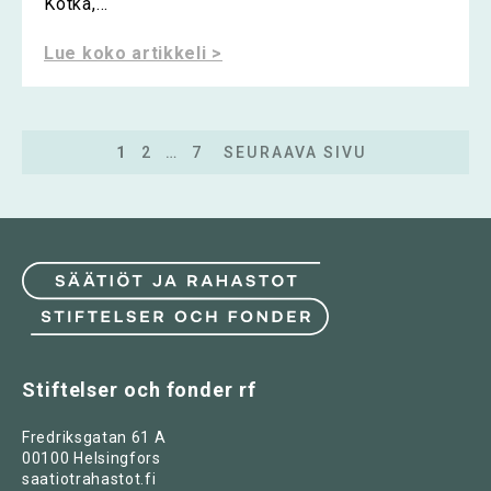
Kotka,...
Lue koko artikkeli >
1
2
…
7
SEURAAVA SIVU
Stiftelser och fonder rf
Fredriksgatan 61 A
00100 Helsingfors
saatiotrahastot.fi