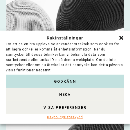
Kakinställningar
För att ge en bra upplevelse använder vi teknik som cookies för
att lagra och/eller komma åt enhetsinformation. När du
samtycker till dessa tekniker kan vi behandla data som
surfbeteende eller unika ID:n på denna webbplats. Om du inte
samtycker eller om du återkallar ditt samtycke kan detta påverka
Waldemar von Frenckells stiftelse
vissa funktioner negativt.
Stiftelsens ändamål är att genom stipendier,
GODKÄNN
belöningar och understöd åt enskilda finska
medborgare eller...
NEKA
Lue koko artikkeli >
VISA PREFERENSER
Kakpolicy
Dataskydd