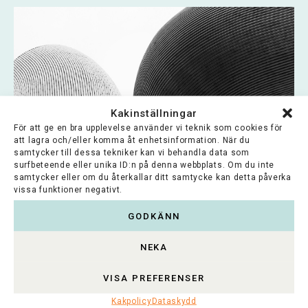
Kakinställningar
För att ge en bra upplevelse använder vi teknik som cookies för
att lagra och/eller komma åt enhetsinformation. När du
samtycker till dessa tekniker kan vi behandla data som
surfbeteende eller unika ID:n på denna webbplats. Om du inte
samtycker eller om du återkallar ditt samtycke kan detta påverka
vissa funktioner negativt.
Svenska kulturfonden
GODKÄNN
Svenska kulturfondens mål är att främja och
NEKA
stödja utbildning, kultur, konst, vetenskap och
forskning...
VISA PREFERENSER
Lue koko artikkeli >
Kakpolicy
Dataskydd