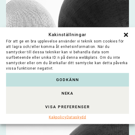
Kakinställningar
För att ge en bra upplevelse använder vi teknik som cookies för
att lagra och/eller komma åt enhetsinformation. När du
samtycker till dessa tekniker kan vi behandla data som
surfbeteende eller unika ID:n på denna webbplats. Om du inte
samtycker eller om du återkallar ditt samtycke kan detta påverka
Bröderna Gröndahls stiftelse
vissa funktioner negativt.
GODKÄNN
Stiftelsens syfte är att stödja verksamheten
vid Österbottens museum i Vasa samt att
NEKA
försköna...
VISA PREFERENSER
Lue koko artikkeli >
Kakpolicy
Dataskydd