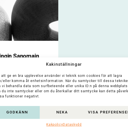
ingin Sanomain
iö
Kakinställningar
 att ge en bra upplevelse använder vi teknik som cookies för att lagra
elsen stödjer
h/eller komma åt enhetsinformation. När du samtycker till dessa teknike
ning relaterad till
n vi behandla data som surfbeteende eller unika ID:n på denna webbplats
unikation,
 du inte samtycker eller om du återkallar ditt samtycke kan detta påver
nikationsindustrin
sa funktioner negativt.
rämjande av
ndefrihet. För att
GODKÄNN
NEKA
VISA PREFERENSE
...
Kakpolicy
Dataskydd
oko artikkeli >