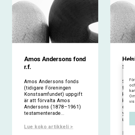
Amos Andersons fond
Hels
r.f.
Säät
För
Amos Andersons fonds
Stift
oc
(tidigare Föreningen
forsk
ka
Konstsamfundet) uppgift
komm
Om
är att förvalta Amos
kommu
vis
Andersons (1878–1961)
och f
testamenterade...
yttra
uppnå
Lue koko artikkeli >
Lue k