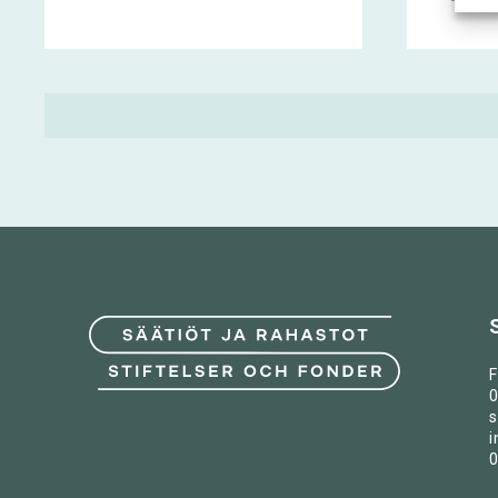
F
0
s
i
0