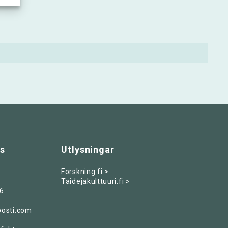
ss
Utlysningar
Forskning.fi >
Taidejakulttuuri.fi >
6
posti.com