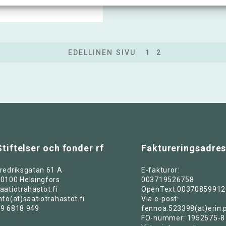
EDELLINEN SIVU
1
2
Stiftelser och fonder rf
Faktureringsadre
redriksgatan 61 A
E-fakturor:
0100 Helsingfors
003719526758
aatiotrahastot.fi
OpenText 00370859912
nfo(at)saatiotrahastot.fi
Via e-post:
9 6818 949
fennoa.523398(at)erin.
FO-nummer: 1952675-8