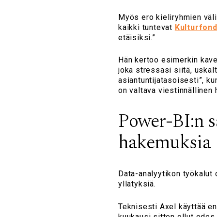
Myös ero kieliryhmien väli
kaikki tuntevat
Kulturfon
etäisiksi.”
Hän kertoo esimerkin kaver
joka stressasi siitä, uska
asiantuntijatasoisesti”, ku
on valtava viestinnällinen
Power-BI:n s
hakemuksia
Data-analyytikon työkalut
yllätyksiä.
Teknisesti Axel käyttää eni
kuukausi sitten ollut edes