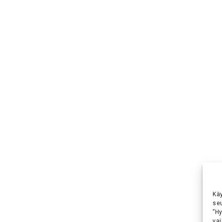
Kä
se
”H
vai