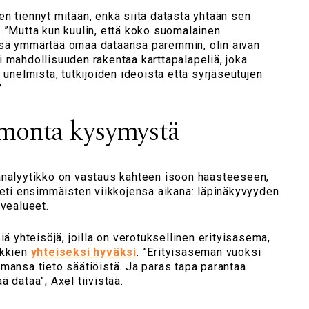
n tiennyt mitään, enkä siitä datasta yhtään sen
 ”Mutta kun kuulin, että koko suomalainen
ssä ymmärtää omaa dataansa paremmin, olin aivan
 mahdollisuuden rakentaa karttapalapeliä, joka
 unelmista, tutkijoiden ideoista että syrjäseutujen
”
 monta kysymystä
analyytikko on vastaus kahteen isoon haasteeseen,
heti ensimmäisten viikkojensa aikana: läpinäkyvyyden
tvealueet.
iä yhteisöjä, joilla on verotuksellinen erityisasema,
ikkien
yhteiseksi hyväksi
. ”Erityisaseman vuoksi
mansa tieto säätiöistä. Ja paras tapa parantaa
 dataa”, Axel tiivistää.