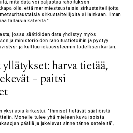
iitä, mitä data voi paljastaa rahoituksen
kapa olla, että merimiestaustaisia sirkustaiteilijoita
metsuritaustaisia sirkustaiteilijoita ei lainkaan. Ilman
a tällaisia katveita.”
esta, jossa säätiöiden data yhdistyy myös
en ja ministeriöiden rahoitustietoihin ja pystyy
istys- ja kulttuuriekosysteemin todellisen kartan.
llätykset: harva tietää,
tekevät – paitsi
et
 yksi asia kirkastui: ”Ihmiset tietävät säätiöistä
telin. Monelle tulee yhä mieleen kuva isoista
hakasojen päällä ja jakelevat sinne tänne seteleitä”,