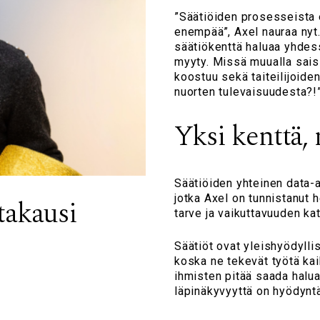
”Säätiöiden prosesseista e
enempää”, Axel nauraa nyt.
säätiökenttä haluaa yhde
myyty. Missä muualla saisi
koostuu sekä taiteilijoiden
nuorten tulevaisuudesta?!
Yksi kenttä,
Säätiöiden yhteinen data-
jotka Axel on tunnistanut 
takausi
tarve ja vaikuttavuuden ka
Säätiöt ovat yleishyödyllis
koska ne tekevät työtä ka
ihmisten pitää saada halua
läpinäkyvyyttä on hyödyntää