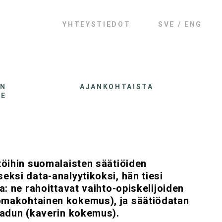
YHTEYSTIEDOT
SVE
ENG
AN
AJANKOHTAISTA
LE
töihin suomalaisten säätiöiden
eksi data-analyytikoksi, hän tiesi
a: ne rahoittavat vaihto-opiskelijoiden
makohtainen kokemus), ja säätiödatan
radun (kaverin kokemus).