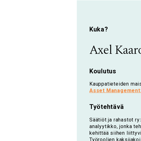
Kuka?
Axel Kaar
Koulutus
Kauppatieteiden mais
Asset
Management
Työtehtävä
Säätiöt ja rahastot r
analyytikko, jonka te
kehittää siihen liitty
Työroolien kaksijako