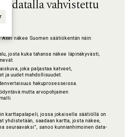
0: datalla vahvistettu
ra
T
 Axel näkee Suomen säätiökentän näin:
lu, josta kuka tahansa näkee läpinäkyvästi,
nevät.
iskuva, joka paljastaa katveet,
et ja uudet mahdollisuudet.
denvertaisuus hakuprosesseissa.
ödyntävä mutta arvopohjainen
alli.
n karttapalapeli, jossa jokaisella säätiöllä on
t yhdistetään, saadaan kartta, josta näkee,
ea seuraavaksi”, sanoo kunnianhimoinen data-