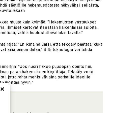
ehdä säätiöille hakemusdatasta näkyväksi sellaista,
kuvitellakaan.
ikkea muuta kuin kylmää: ”Hakemusten vastaukset
avia. Ihmiset kertovat itsestään kaikenlaisia asioita.
illistä, välillä huolestuttavallakin tavalla.”
tä rajaa: ”En ikinä haluaisi, että tekoäly päättää, kuka
vat aina ennen dataa.” Silti teknologia voi tehdä
simerkin: ”Jos nuori hakee puusepän opintoihin,
ilman paras hakemuksen kirjoittaja. Tekoäly voisi
sti, jotta rahat menisivät aina parhaille ideoille
 kirjoittaa hyvin.”