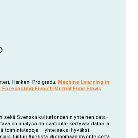
o
teri, Hanken. Pro gradu:
Machine Learning in
: Forecasting Finnish Mutual Fund Flows
.
y:n sekä Svenska kulturfondenin yhteinen data-
htävä on analysoida säätiöille kertyvää dataa ja
viä toimintatapoja – yhteiseksi hyväksi.
isuus tuntuu Axelista yksinomaan myönteiseltä