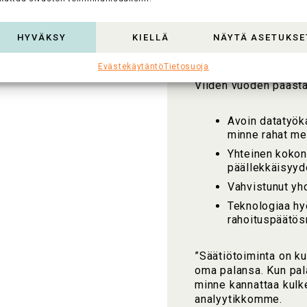
Säätiöt 203
sivistysinf
HYVÄKSY
KIELLÄ
NÄYTÄ ASETUKSE
Evästekäytäntö
Tietosuoja
Viiden vuoden päästä
Avoin datatyöka
minne rahat me
Yhteinen kokona
päällekkäisyyd
Vahvistunut yh
Teknologiaa hy
rahoituspäätösm
”Säätiötoiminta on kui
oma palansa. Kun pala
minne kannattaa kulk
analyytikkomme.