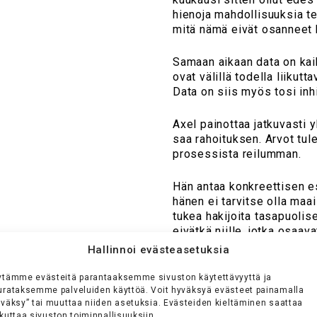
hienoja mahdollisuuksia t
mitä nämä eivät osanneet 
Samaan aikaan data on ka
ovat välillä todella liikutt
Data on siis myös tosi inhim
Axel painottaa jatkuvasti yh
saa rahoituksen. Arvot tule
prosessista reilumman.
Hän antaa konkreettisen e
hänen ei tarvitse olla maa
tukea hakijoita tasapuolise
eivätkä niille, jotka osaavat
Hallinnoi evästeasetuksia
ytämme evästeitä parantaaksemme sivuston käytettävyyttä ja
urataksemme palveluiden käyttöä. Voit hyväksyä evästeet painamalla
yväksy” tai muuttaa niiden asetuksia. Evästeiden kieltäminen saattaa
kuttaa sivuston toiminnallisuuksiin.