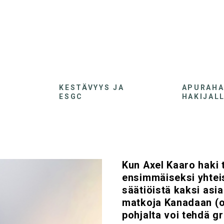
KESTÄVYYS JA
APURAH
ESGC
HAKIJAL
Kun Axel Kaaro haki 
ensimmäiseksi yhteis
säätiöistä kaksi asia
matkoja Kanadaan (o
pohjalta voi tehdä g