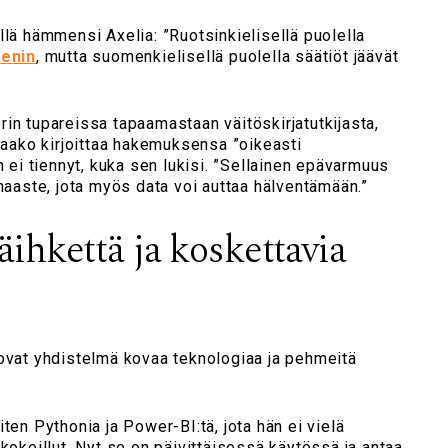
llä hämmensi Axelia: ”Ruotsinkielisellä puolella
denin
, mutta suomenkielisellä puolella säätiöt jäävät
in tupareissa tapaamastaan väitöskirjatutkijasta,
ltaako kirjoittaa hakemuksensa ”oikeasti
n ei tiennyt, kuka sen lukisi. ”Sellainen epävarmuus
 haaste, jota myös data voi auttaa hälventämään.”
äihkettä ja koskettavia
 ovat yhdistelmä kovaa teknologiaa ja pehmeitä
ten Pythonia ja Power-BI:tä, jota hän ei vielä
 kokeillut. Nyt se on päivittäisessä käytössä ja antaa