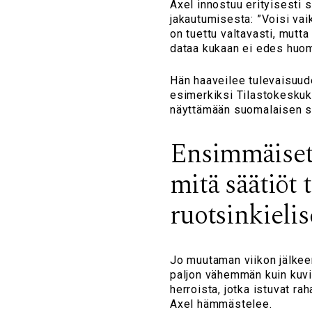
Axel innostuu erityisesti s
jakautumisesta: ”Voisi vaik
on tuettu valtavasti, mutta 
dataa kukaan ei edes huoma
Hän haaveilee tulevaisuud
esimerkiksi Tilastokeskuks
näyttämään suomalaisen siv
Ensimmäiset y
mitä säätiöt 
ruotsinkielis
Jo muutaman viikon jälkeen
paljon vähemmän kuin kuvit
herroista, jotka istuvat ra
Axel hämmästelee.