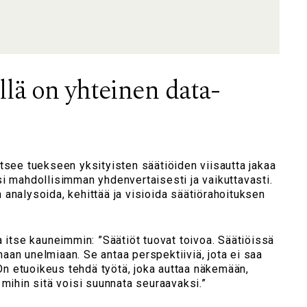
llä on yhteinen data-
tsee tuekseen yksityisten säätiöiden viisautta jakaa
i mahdollisimman yhdenvertaisesti ja vaikuttavasti.
analysoida, kehittää ja visioida säätiörahoituksen
a itse kauneimmin: ”Säätiöt tuovat toivoa. Säätiöissä
an unelmiaan. Se antaa perspektiiviä, jota ei saa
. On etuoikeus tehdä työtä, joka auttaa näkemään,
 mihin sitä voisi suunnata seuraavaksi.”