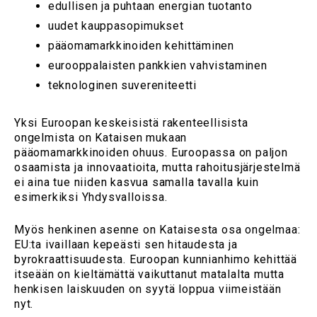
edullisen ja puhtaan energian tuotanto
uudet kauppasopimukset
pääomamarkkinoiden kehittäminen
eurooppalaisten pankkien vahvistaminen
teknologinen suvereniteetti
Yksi Euroopan keskeisistä rakenteellisista
ongelmista on Kataisen mukaan
pääomamarkkinoiden ohuus. Euroopassa on paljon
osaamista ja innovaatioita, mutta rahoitusjärjestelmä
ei aina tue niiden kasvua samalla tavalla kuin
esimerkiksi Yhdysvalloissa.
Myös henkinen asenne on Kataisesta osa ongelmaa:
EU:ta ivaillaan kepeästi sen hitaudesta ja
byrokraattisuudesta. Euroopan kunnianhimo kehittää
itseään on kieltämättä vaikuttanut matalalta mutta
henkisen laiskuuden on syytä loppua viimeistään
nyt.