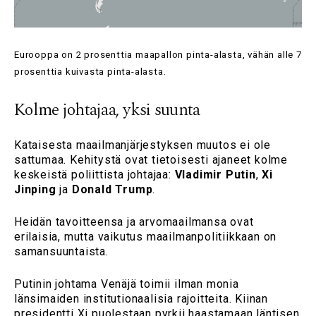
Eurooppa on 2 prosenttia maapallon pinta-alasta, vähän alle 7
prosenttia kuivasta pinta-alasta.
Kolme johtajaa, yksi suunta
Kataisesta maailmanjärjestyksen muutos ei ole
sattumaa. Kehitystä ovat tietoisesti ajaneet kolme
keskeistä poliittista johtajaa:
Vladimir Putin
,
Xi
Jinping
ja
Donald Trump
.
Heidän tavoitteensa ja arvomaailmansa ovat
erilaisia, mutta vaikutus maailmanpolitiikkaan on
samansuuntaista.
Putinin johtama Venäjä toimii ilman monia
länsimaiden institutionaalisia rajoitteita. Kiinan
presidentti Xi puolestaan pyrkii haastamaan läntisen