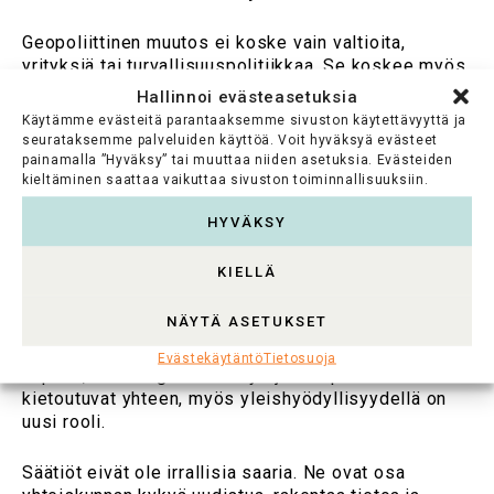
Geopoliittinen muutos ei koske vain valtioita,
yrityksiä tai turvallisuuspolitiikkaa. Se koskee myös
kansalaisyhteiskuntaa.
Hallinnoi evästeasetuksia
Käytämme evästeitä parantaaksemme sivuston käytettävyyttä ja
Suomalainen säätiökenttä toimii moninaisten arvojen
seurataksemme palveluiden käyttöä. Voit hyväksyä evästeet
painamalla ”Hyväksy” tai muuttaa niiden asetuksia. Evästeiden
varassa: sivistys, tiede, kulttuuri, demokratia ja
kieltäminen saattaa vaikuttaa sivuston toiminnallisuuksiin.
yleishyödyllisyys ovat sekä säätiöiden toiminnan
perusta että tavoite. Juuri nämä arvot ovat nousseet
HYVÄKSY
myös geopoliittisen kilpailun kohteeksi.
KIELLÄ
Monet säätiöiden rahoittamat alat – tutkimus,
teknologia, koulutus ja kulttuuri – ovat
NÄYTÄ ASETUKSET
avainasemassa Euroopan pitkän aikavälin
kestävyydelle. Maailmassa, jossa taloudellinen
Evästekäytäntö
Tietosuoja
kilpailu, teknologinen kehitys ja arvopolitiikka
kietoutuvat yhteen, myös yleishyödyllisyydellä on
uusi rooli.
Säätiöt eivät ole irrallisia saaria. Ne ovat osa