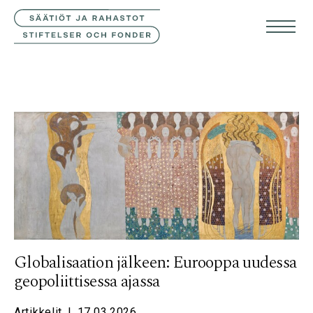
YHTEYSTIEDOT
SVE
ENG
Globalisaation jälkeen: Eurooppa uudessa
geopoliittisessa ajassa
Artikkelit
|
17.03.2026