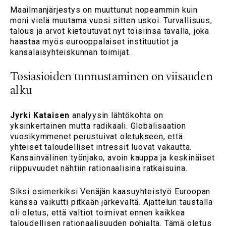
Maailmanjärjestys on muuttunut nopeammin kuin
moni vielä muutama vuosi sitten uskoi. Turvallisuus,
talous ja arvot kietoutuvat nyt toisiinsa tavalla, joka
haastaa myös eurooppalaiset instituutiot ja
kansalaisyhteiskunnan toimijat.
Tosiasioiden tunnustaminen on viisauden
alku
Jyrki Kataisen
analyysin lähtökohta on
yksinkertainen mutta radikaali. Globalisaation
vuosikymmenet perustuivat oletukseen, että
yhteiset taloudelliset intressit luovat vakautta.
Kansainvälinen työnjako, avoin kauppa ja keskinäiset
riippuvuudet nähtiin rationaalisina ratkaisuina.
Siksi esimerkiksi Venäjän kaasuyhteistyö Euroopan
kanssa vaikutti pitkään järkevältä. Ajattelun taustalla
oli oletus, että valtiot toimivat ennen kaikkea
taloudellisen rationaalisuuden pohjalta. Tämä oletus