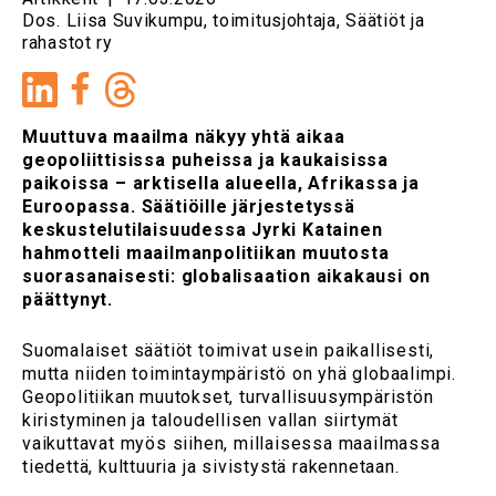
Dos. Liisa Suvikumpu, toimitusjohtaja, Säätiöt ja
rahastot ry
LinkedIn
Facebook
Muuttuva maailma näkyy yhtä aikaa
geopoliittisissa puheissa ja kaukaisissa
paikoissa – arktisella alueella, Afrikassa ja
Euroopassa. Säätiöille järjestetyssä
keskustelutilaisuudessa Jyrki Katainen
hahmotteli maailmanpolitiikan muutosta
suorasanaisesti: globalisaation aikakausi on
päättynyt.
Suomalaiset säätiöt toimivat usein paikallisesti,
mutta niiden toimintaympäristö on yhä globaalimpi.
Geopolitiikan muutokset, turvallisuusympäristön
kiristyminen ja taloudellisen vallan siirtymät
vaikuttavat myös siihen, millaisessa maailmassa
tiedettä, kulttuuria ja sivistystä rakennetaan.