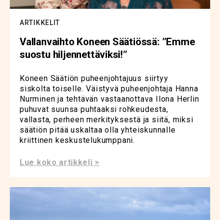
ARTIKKELIT
Vallanvaihto Koneen Säätiössä: ”Emme
suostu hiljennettäviksi!”
Koneen Säätiön puheenjohtajuus siirtyy
siskolta toiselle. Väistyvä puheenjohtaja Hanna
Nurminen ja tehtävän vastaanottava Ilona Herlin
puhuvat suunsa puhtaaksi rohkeudesta,
vallasta, perheen merkityksestä ja siitä, miksi
säätiön pitää uskaltaa olla yhteiskunnalle
kriittinen keskustelukumppani.
Lue koko artikkeli >