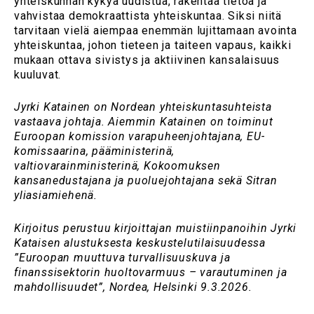
yhteiskunnan kykyä uudistua, rakentaa tietoa ja
vahvistaa demokraattista yhteiskuntaa. Siksi niitä
tarvitaan vielä aiempaa enemmän lujittamaan avointa
yhteiskuntaa, johon tieteen ja taiteen vapaus, kaikki
mukaan ottava sivistys ja aktiivinen kansalaisuus
kuuluvat.
Jyrki Katainen on Nordean yhteiskuntasuhteista
vastaava johtaja. Aiemmin Katainen on toiminut
Euroopan komission varapuheenjohtajana, EU-
komissaarina, pääministerinä,
valtiovarainministerinä, Kokoomuksen
kansanedustajana ja puoluejohtajana sekä Sitran
yliasiamiehenä.
Kirjoitus perustuu kirjoittajan muistiinpanoihin Jyrki
Kataisen alustuksesta keskustelutilaisuudessa
”Euroopan muuttuva turvallisuuskuva ja
finanssisektorin huoltovarmuus – varautuminen ja
mahdollisuudet”, Nordea, Helsinki 9.3.2026.