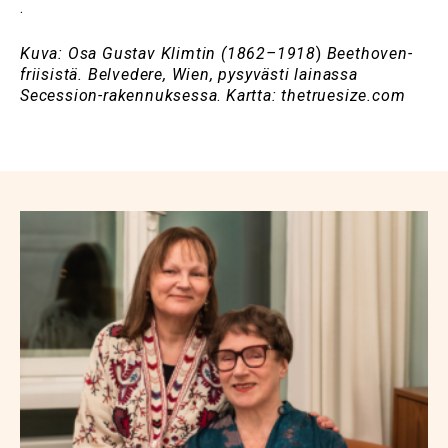
.
Kuva: Osa Gustav Klimtin (
1862–1918
)
Beethoven-
friisistä. Belvedere, Wien
,
pysyvästi lainassa
Secession-rakennuksessa
.
Kartta: thetruesize.com