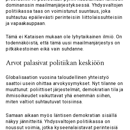
dominanssin maailmanjärjestyksessä. Yhdysvaltojen
politiikassa taas on voimistunut suuntaus, joka
suhtautuu epäilevästi perinteisiin liittolaissuhteisiin
ja vapaakauppaan.
Tämä ei Kataisen mukaan ole lyhytaikainen ilmiö. On
todennäköistä, että tämä uusi maailmanjärjestys on
pitkäkestoinen eikä vain suhdanne.
Arvot palasivat politiikan keskiöön
Globalisaation vuosina taloudellinen yhteistyö
saattoi usein ohittaa arvokysymykset. Nyt tilanne on
muuttunut: poliittiset järjestelmät, demokratian tila ja
ihmisoikeudet vaikuttavat yhä enemmän siihen,
miten valtiot suhtautuvat toisiinsa.
Samaan aikaan myös läntisen demokratian sisällä
näkyy jännitteitä. Yhdysvaltojen politiikassa on
noussut voimia, jotka kyseenalaistavat perinteisiä