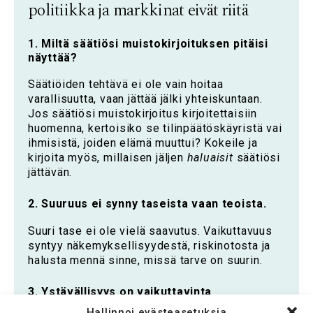
politiikka ja markkinat eivät riitä
1. Miltä säätiösi muistokirjoituksen pitäisi
näyttää?
Säätiöiden tehtävä ei ole vain hoitaa
varallisuutta, vaan jättää jälki yhteiskuntaan.
Jos säätiösi muistokirjoitus kirjoitettaisiin
huomenna, kertoisiko se tilinpäätöskäyristä vai
ihmisistä, joiden elämä muuttui? Kokeile ja
kirjoita myös, millaisen jäljen
haluaisit
säätiösi
jättävän.
2. Suuruus ei synny taseista vaan teoista.
Suuri tase ei ole vielä saavutus. Vaikuttavuus
syntyy näkemyksellisyydestä, riskinotosta ja
halusta mennä sinne, missä tarve on suurin.
3. Ystävällisyys on vaikuttavinta
vallankäyttöä.
Hallinnoi evästeasetuksia