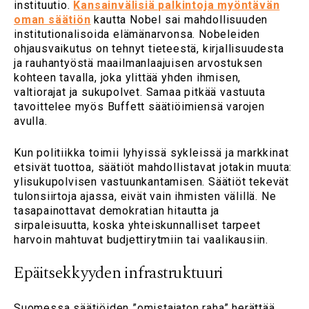
instituutio.
Kansainvälisiä palkintoja myöntävän
oman säätiön
kautta Nobel sai mahdollisuuden
institutionalisoida elämänarvonsa. Nobeleiden
ohjausvaikutus on tehnyt tieteestä, kirjallisuudesta
ja rauhantyöstä maailmanlaajuisen arvostuksen
kohteen tavalla, joka ylittää yhden ihmisen,
valtiorajat ja sukupolvet. Samaa pitkää vastuuta
tavoittelee myös Buffett säätiöimiensä varojen
avulla.
Kun politiikka toimii lyhyissä sykleissä ja markkinat
etsivät tuottoa, säätiöt mahdollistavat jotakin muuta:
ylisukupolvisen vastuunkantamisen. Säätiöt tekevät
tulonsiirtoja ajassa, eivät vain ihmisten välillä. Ne
tasapainottavat demokratian hitautta ja
sirpaleisuutta, koska yhteiskunnalliset tarpeet
harvoin mahtuvat budjettirytmiin tai vaalikausiin.
Epäitsekkyyden infrastruktuuri
Suomessa säätiöiden ”omistajaton raha” herättää