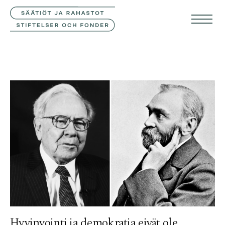
YHTEYSTIEDOT
SVE
ENG
Hyvinvointi ja demokratia eivät ole