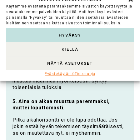
Käytämme evästeitä parantaaksemme sivuston käytettävyyttä ja
Se, miten rahoituksenhakija kohdataan, kertoo
seurataksemme palveluiden käyttöä. Voit hyväksyä evästeet
enemmän sivistyksestä kuin yksikään
painamalla ”Hyväksy” tai muuttaa niiden asetuksia. Evästeiden
strategiadokumentti. Rahoituksenhakijan ja -
kieltäminen saattaa vaikuttaa sivuston toiminnallisuuksiin.
saajan arvon tunnustaminen on konkreettista
valtaa.
HYVÄKSY
4. Valitse sankarisi viisaasti.
KIELLÄ
Jos sankareita ovat varovaisuus ja
NÄYTÄ ASETUKSET
hallinnollinen mukavuus, niitä myös saadaan.
Jos sankareita ovat ne, jotka uskaltavat
Evästekäytäntö
Tietosuoja
muuttaa maailmaa myönteisesti, syntyy
toisenlaisia tuloksia.
5. Aina on aikaa muuttua paremmaksi,
muttei loputtomasti.
Pitkä aikahorisontti ei ole lupa odottaa. Jos
jokin estää hyvän tekemisen täysimääräisesti,
se on muutettava nyt, ei myöhemmin.