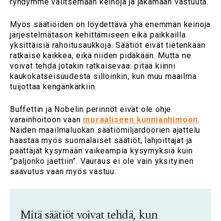
ryhdymme valitsemaan keinoja ja jakamaan vastuuta.
Myös säätiöiden on löydettävä yhä enemmän keinoja
järjestelmätason kehittämiseen eikä paikkailla
yksittäisiä rahoitusaukkoja. Säätiöt eivät tietenkään
ratkaise kaikkea, eikä niiden pidäkään. Mutta ne
voivat tehdä jotakin ratkaisevaa: pitää kiinni
kaukokatseisuudesta silloinkin, kun muu maailma
tuijottaa kengänkärkiin.
Buffettin ja Nobelin perinnöt eivät ole ohje
varainhoitoon vaan
moraaliseen kunnianhimoon
.
Näiden maailmaluokan säätiömiljardöörien ajattelu
haastaa myös suomalaiset säätiöt, lahjoittajat ja
päättäjät kysymään vaikeampia kysymyksiä kuin
”paljonko jaettiin”. Vauraus ei ole vain yksityinen
saavutus vaan myös vastuu.
Mitä säätiöt voivat tehdä, kun