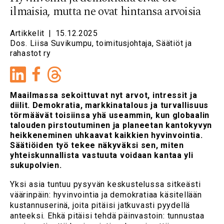
ilmaisia, mutta ne ovat hintansa arvoisia
Artikkelit
|
15.12.2025
Dos. Liisa Suvikumpu, toimitusjohtaja, Säätiöt ja
rahastot ry
LinkedIn
Facebook
Maailmassa sekoittuvat nyt arvot, intressit ja
diilit. Demokratia, markkinatalous ja turvallisuus
törmäävät toisiinsa yhä useammin, kun globaalin
talouden pirstoutuminen ja planeetan kantokyvyn
heikkeneminen uhkaavat kaikkien hyvinvointia.
Säätiöiden työ tekee näkyväksi sen, miten
yhteiskunnallista vastuuta voidaan kantaa yli
sukupolvien.
Yksi asia tuntuu pysyvän keskustelussa sitkeästi
väärinpäin: hyvinvointia ja demokratiaa käsitellään
kustannuserinä, joita pitäisi jatkuvasti pyydellä
anteeksi. Ehkä pitäisi tehdä päinvastoin: tunnustaa