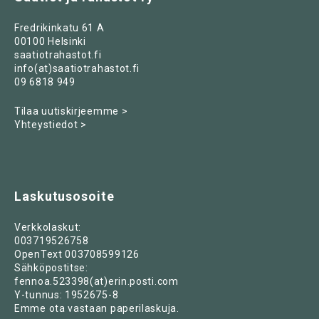
Fredrikinkatu 61 A
00100 Helsinki
saatiotrahastot.fi
info(at)saatiotrahastot.fi
09 6818 949
Tilaa uutiskirjeemme >
Yhteystiedot >
Laskutusosoite
Verkkolaskut:
003719526758
OpenText 003708599126
Sähköpostitse:
fennoa.523398(at)erin.posti.com
Y-tunnus: 1952675-8
Emme ota vastaan paperilaskuja.