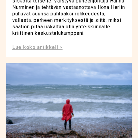
siskolta toiselle. Väistyvä puheenjohtaja Hanna
Nurminen ja tehtävän vastaanottava Ilona Herlin
puhuvat suunsa puhtaaksi rohkeudesta,
vallasta, perheen merkityksestä ja siitä, miksi
säätiön pitää uskaltaa olla yhteiskunnalle
kriittinen keskustelukumppani.
Lue koko artikkeli >