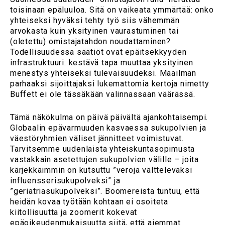
toisinaan epäluuloa. Sitä on vaikeata ymmärtää: onko
yhteiseksi hyväksi tehty työ siis vähemmän
arvokasta kuin yksityinen vaurastuminen tai
(oletettu) omistajatahdon noudattaminen?
Todellisuudessa säätiöt ovat epäitsekkyyden
infrastruktuuri: kestävä tapa muuttaa yksityinen
menestys yhteiseksi tulevaisuudeksi. Maailman
parhaaksi sijoittajaksi lukemattomia kertoja nimetty
Buffett ei ole tässäkään valinnassaan väärässä.
Tämä näkökulma on päivä päivältä ajankohtaisempi.
Globaalin epävarmuuden kasvaessa sukupolvien ja
väestöryhmien väliset jännitteet voimistuvat.
Tarvitsemme uudenlaista yhteiskuntasopimusta
vastakkain asetettujen sukupolvien välille – joita
kärjekkäimmin on kutsuttu ”veroja vältteleväksi
influensserisukupolveksi” ja
”geriatriasukupolveksi”. Boomereista tuntuu, että
heidän kovaa työtään kohtaan ei osoiteta
kiitollisuutta ja zoomerit kokevat
epäoikeudenmukaisuutta siitä, että aiemmat