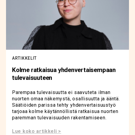
ARTIKKELIT
Kolme ratkaisua yhdenvertaisempaan
tulevaisuuteen
Parempaa tulevaisuutta ei saavuteta ilman
nuorten omaa näkemystä, osallisuutta ja ääntä.
Säätiöiden parissa tehty yhdenvertaisuustyö
tarjoaa kolme käytännöllistä ratkaisua nuorten
paremman tulevaisuuden rakentamiseen.
Lue koko artikkeli >