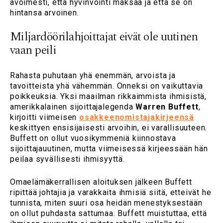
avoimesti, että hyvinvointi maksaa ja että se on
hintansa arvoinen.
Miljardöörilahjoittajat eivät ole uutinen
vaan peili
Rahasta puhutaan yhä enemmän, arvoista ja
tavoitteista yhä vähemmän. Onneksi on vaikuttavia
poikkeuksia. Yksi maailman rikkaimmista ihmisistä,
amerikkalainen sijoittajalegenda
Warren Buffett
,
kirjoitti viimeisen
osakkeenomistajakirjeensä
keskittyen ensisijaisesti arvoihin, ei varallisuuteen.
Buffett on ollut vuosikymmeniä kiinnostava
sijoittajauutinen, mutta viimeisessä kirjeessään hän
peilaa syvällisesti ihmisyyttä.
Omaelämäkerrallisen aloituksen jälkeen Buffett
ripittää johtajia ja varakkaita ihmisiä siitä, etteivät he
tunnista, miten suuri osa heidän menestyksestään
on ollut puhdasta sattumaa. Buffett muistuttaa, että