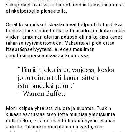
sukupolvet ovat varastaneet heidän tulevaisuutensa
elinkelpoisella planeetalla.
Omat kokemukset skaalautuvat helposti totuudeksi.
Lentävä lause muistuttaa, että anarkia on kutakuinkin
viiden lämpimän aterian päässä eli nälkä ajaa kenet
tahansa tyytymättömäksi. Vakautta ei pidä ottaa
itsestäänselvyytenä, ei edes maailman
onnellisimmassa maassa Suomessa.
”Tänään joku istuu varjossa, koska
joku toinen tuli kauan sitten
istuttaneeksi puun.”
– Warren Buffett
Moni kaipaa yhteistä visiota ja suuntaa. Tuskin
kukaan vastustaa tavoitetta muuttaa yhteiskunta
sellaiseksi, että se mahdollistaisi hyvän elämän
kaikille. Tilanne monimutkaistuu vasta, kun