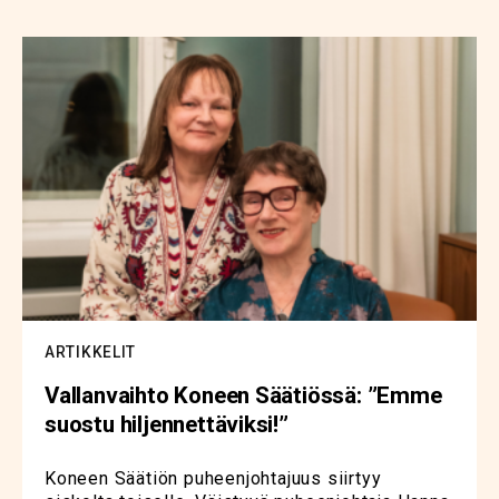
ARTIKKELIT
Vallanvaihto Koneen Säätiössä: ”Emme
suostu hiljennettäviksi!”
Koneen Säätiön puheenjohtajuus siirtyy