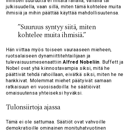
ihmisen suuruutta ei mitata rahalla, vallalla tai
julkisuudella, vaan sillä, miten tämä kohtelee muita
ihmisiä ja mihin päättää käyttää mahdollisuutensa.
”Suuruus syntyy siitä, miten
kohtelee muita ihmisiä.”
Hän viittaa myös toiseen vauraaseen mieheen,
ruotsalaiseen dynamiittitehtailijaan ja
tulevaisuusmesenaattiin
Alfred Nobeliin
. Buffett ja
Nobel ovat yhä kiinnostavampia siksi, mitä he
päättivät tehdä rahoillaan, eivätkä siksi, miten he ne
hankkivat. Molemmat miehet päätyivät samaan
ratkaisuun eri vuosisadoilla: he säätiöivät
omaisuutensa yhteiseksi hyväksi.
Tulonsiirtoja ajassa
Tämä ei ole sattumaa. Säätiöt ovat vahvoille
demokratioille ominainen monituhatvuotinen