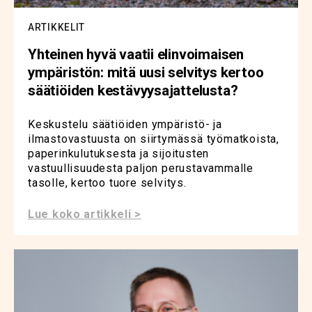
ARTIKKELIT
Yhteinen hyvä vaatii elinvoimaisen
ympäristön: mitä uusi selvitys kertoo
säätiöiden kestävyysajattelusta?
Keskustelu säätiöiden ympäristö- ja
ilmastovastuusta on siirtymässä työmatkoista,
paperinkulutuksesta ja sijoitusten
vastuullisuudesta paljon perustavammalle
tasolle, kertoo tuore selvitys.
Lue koko artikkeli >