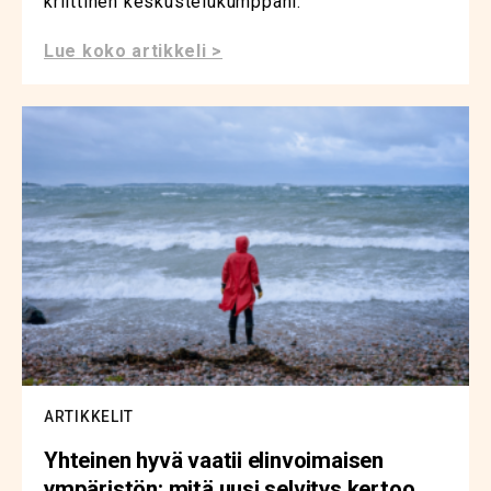
kriittinen keskustelukumppani.
Lue koko artikkeli >
ARTIKKELIT
Yhteinen hyvä vaatii elinvoimaisen
ympäristön: mitä uusi selvitys kertoo