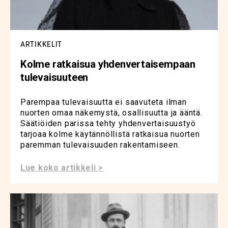
ARTIKKELIT
Kolme ratkaisua yhdenvertaisempaan
tulevaisuuteen
Parempaa tulevaisuutta ei saavuteta ilman
nuorten omaa näkemystä, osallisuutta ja ääntä.
Säätiöiden parissa tehty yhdenvertaisuustyö
tarjoaa kolme käytännöllistä ratkaisua nuorten
paremman tulevaisuuden rakentamiseen.
Lue koko artikkeli >