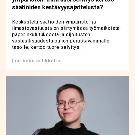
säätiöiden kestävyysajattelusta?
Keskustelu säätiöiden ympäristö- ja
ilmastovastuusta on siirtymässä työmatkoista,
paperinkulutuksesta ja sijoitusten
vastuullisuudesta paljon perustavammalle
tasolle, kertoo tuore selvitys.
Lue koko artikkeli >