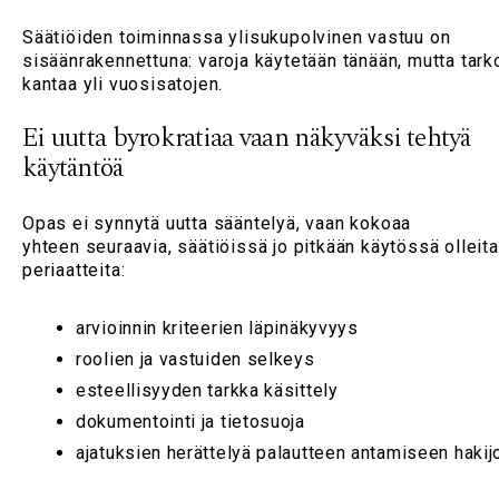
Säätiöiden toiminnassa ylisukupolvinen vastuu on
sisäänrakennettuna: varoja käytetään tänään, mutta tark
kantaa yli vuosisatojen.
Ei uutta byrokratiaa vaan näkyväksi tehtyä
käytäntöä
Opas ei synnytä uutta sääntelyä, vaan kokoaa
yhteen seuraavia, säätiöissä jo pitkään käytössä olleita
periaatteita:
arvioinnin kriteerien läpinäkyvyys
roolien ja vastuiden selkeys
esteellisyyden tarkka käsittely
dokumentointi ja tietosuoja
ajatuksien herättelyä palautteen antamiseen hakij