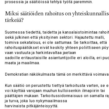
prosessia ja säätiöissä tehtyä työtä paremmin.
Miksi säätiöiden rahoitus on yhteiskunnallis
tärkeää?
Suomessa tiedettä, taidetta ja kansalaistoimintaa rahoi
sekä julkinen että yksityinen sektori. Hajautettu malli,
toimiva sekatalous, ei ole sattumaa. Se tarkoittaa, että
rahoituspäätökset eivät keskity yhteen poliittiseen pöy
vaan vastuuta ja harkintavaltaa jaetaan
sadoille eritaustaisille asiantuntijoille eri aloilla, eri puo
maata ja maailmaa.
Demokratian näkökulmasta tämä on merkittävä voimav
Kun säätiö on perustettu tiettyä tarkoitusta varten, se e
voi käyttää varojaan muuhun kulloisenkin ilmapiirin tai
päättäjien mukaan. Tarkoitussidonnaisuus on samalla ra
ja turva, joka luo nykymaailmassa
harvinaista pitkäjänteisyyttä.