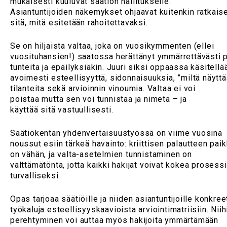
mukaisesti kuuluvat säätiön hallitukselle.
Asiantuntijoiden näkemykset ohjaavat kuitenkin ratkais
sitä, mitä esitetään rahoitettavaksi.
Se on hiljaista valtaa, joka on vuosikymmenten (ellei
vuosituhansien!) saatossa herättänyt ymmärrettävästi p
tunteita ja epäilyksiäkin. Juuri siksi oppaassa käsitellä
avoimesti esteellisyyttä, sidonnaisuuksia, ”miltä näyttä
tilanteita sekä arvioinnin vinoumia. Valtaa ei voi
poistaa mutta sen voi tunnistaa ja nimetä – ja
käyttää sitä vastuullisesti.
Säätiökentän yhdenvertaisuustyössä on viime vuosina
noussut esiin tärkeä havainto: kriittisen palautteen paik
on vähän, ja valta-asetelmien tunnistaminen on
välttämätöntä, jotta kaikki hakijat voivat kokea prosess
turvalliseksi.
Opas tarjoaa säätiöille ja niiden asiantuntijoille konkree
työkaluja esteellisyyskaavioista arviointimatriisiin. Niih
perehtyminen voi auttaa myös hakijoita ymmärtämään