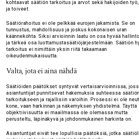
kohtaavat säätiön tarkoitus ja arvot sekä hakijoiden työ,
ja toiveet.
Säätiörahoitus ei ole pelkkää eurojen jakamista. Se on
tunnustus, mahdollisuus ja joskus kokonaisen uran
käännekohta. Siksi arvioinnin laatu on osa hyvää hallint
ja tärkeä osa luottamustasäätiöjärjestelmään. Säätiön h
tarkoitus ei nimittäin yksin riitä takaamaan
oikeudenmukaisuutta.
Valta, jota ei aina nähdä
Säätiöiden päätökset syntyvät vertaisarvioinnissa, jos
asiantuntijat punnitsevat hakemuksia suhteessa säätiö
tarkoitukseen ja rajallisiin varoihin. Prosessi ei ole neut
kone, vaan harkinnan ja näkemyksen yhdistelmä. Täyttä
objektiivisuutta ei maailmassa ole olemassa mutta
perusteltu, läpinäkyvä ja johdonmukainen harkinta on.
Asiantuntijat eivät tee lopullisia päätöksiä, jotka säätiöl