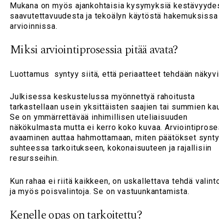
Mukana on myös ajankohtaisia kysymyksiä kestävyydes
saavutettavuudesta ja tekoälyn käytöstä hakemuksissa 
arvioinnissa.
Miksi arviointiprosessia pitää avata?
Luottamus syntyy siitä, että periaatteet tehdään näkyv
Julkisessa keskustelussa myönnettyä rahoitusta
tarkastellaan usein yksittäisten saajien tai summien kau
Se on ymmärrettävää inhimillisen uteliaisuuden
näkökulmasta mutta ei kerro koko kuvaa. Arviointiprose
avaaminen auttaa hahmottamaan, miten päätökset synty
suhteessa tarkoitukseen, kokonaisuuteen ja rajallisiin
resursseihin.
Kun rahaa ei riitä kaikkeen, on uskallettava tehdä valint
ja myös poisvalintoja. Se on vastuunkantamista.
Kenelle opas on tarkoitettu?