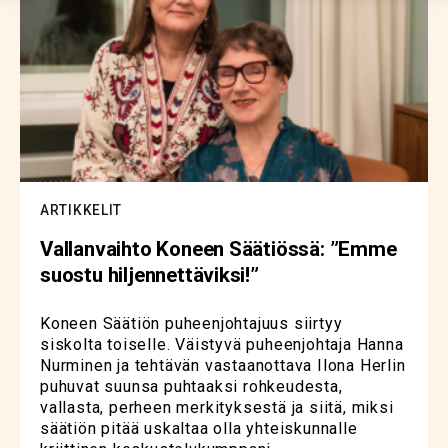
ARTIKKELIT
Vallanvaihto Koneen Säätiössä: ”Emme
suostu hiljennettäviksi!”
Koneen Säätiön puheenjohtajuus siirtyy
siskolta toiselle. Väistyvä puheenjohtaja Hanna
Nurminen ja tehtävän vastaanottava Ilona Herlin
puhuvat suunsa puhtaaksi rohkeudesta,
vallasta, perheen merkityksestä ja siitä, miksi
säätiön pitää uskaltaa olla yhteiskunnalle