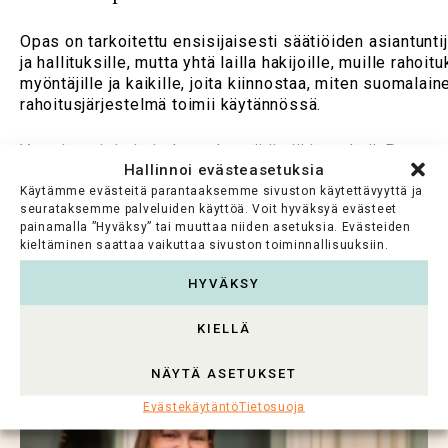
Opas on tarkoitettu ensisijaisesti säätiöiden asiantuntij
ja hallituksille, mutta yhtä lailla hakijoille, muille rahoit
myöntäjille ja kaikille, joita kiinnostaa, miten suomalain
rahoitusjärjestelmä toimii käytännössä.
Vertaisarviointi ei ole erehtymätön järjestelmä. Paremp
Hallinnoi evästeasetuksia
kuitenkaan ole vuosisatojen aikana keksitty. Siksi sen
kehittäminen, kriittinen tarkastelu ja avoimuus ovat jatk
Käytämme evästeitä parantaaksemme sivuston käytettävyyttä ja
seurataksemme palveluiden käyttöä. Voit hyväksyä evästeet
työtä.
painamalla ”Hyväksy” tai muuttaa niiden asetuksia. Evästeiden
kieltäminen saattaa vaikuttaa sivuston toiminnallisuuksiin.
Lue opas
suomeksi
|
på svenska
HYVÄKSY
KIELLÄ
NÄYTÄ ASETUKSET
Evästekäytäntö
Tietosuoja