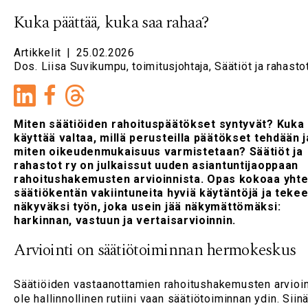
Kuka päättää, kuka saa rahaa?
Artikkelit
|
25.02.2026
Dos. Liisa Suvikumpu, toimitusjohtaja, Säätiöt ja rahastot
LinkedIn
Facebook
Miten säätiöiden rahoituspäätökset syntyvät? Kuka
käyttää valtaa, millä perusteilla päätökset tehdään j
miten oikeudenmukaisuus varmistetaan? Säätiöt ja
rahastot ry on julkaissut uuden asiantuntijaoppaan
rahoitushakemusten arvioinnista. Opas kokoaa yht
säätiökentän vakiintuneita hyviä käytäntöjä ja teke
näkyväksi työn, joka usein jää näkymättömäksi:
harkinnan, vastuun ja vertaisarvioinnin.
Arviointi on säätiötoiminnan hermokeskus
Säätiöiden vastaanottamien rahoitushakemusten arvioin
ole hallinnollinen rutiini vaan säätiötoiminnan ydin. Siin