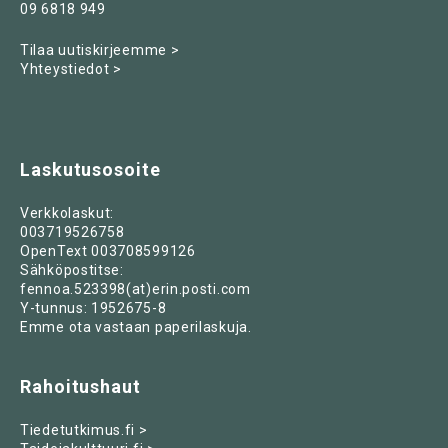
09 6818 949
Tilaa uutiskirjeemme >
Yhteystiedot >
Laskutusosoite
Verkkolaskut:
003719526758
OpenText 003708599126
Sähköpostitse:
fennoa.523398(at)erin.posti.com
Y-tunnus: 1952675-8
Emme ota vastaan paperilaskuja.
Rahoitushaut
Tiedetutkimus.fi >