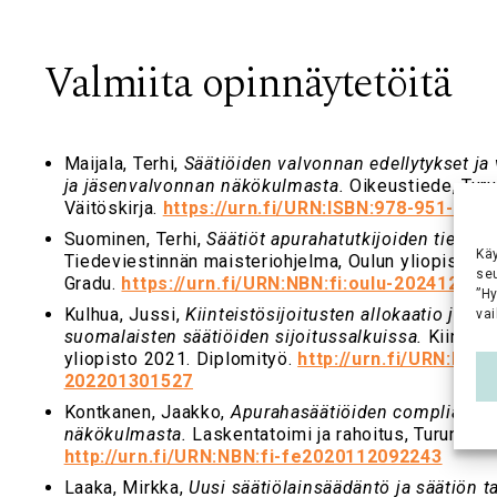
Valmiita opinnäytetöitä
Maijala, Terhi,
Säätiöiden valvonnan edellytykset ja 
ja jäsenvalvonnan näkökulmasta.
Oikeustiede, Turu
Väitöskirja.
https://urn.fi/URN:ISBN:978-951-29-
Suominen, Terhi,
Säätiöt apurahatutkijoiden tiedev
Kä
Tiedeviestinnän maisteriohjelma, Oulun yliopisto 2
se
Gradu.
https://urn.fi/URN:NBN:fi:oulu-202412137
”H
Kulhua, Jussi,
Kiinteistösijoitusten allokaatio ja to
vai
suomalaisten säätiöiden sijoitussalkuissa.
Kiinteis
yliopisto 2021. Diplomityö.
http://urn.fi/URN:NBN:
202201301527
Kontkanen, Jaakko,
Apurahasäätiöiden compliance 
näkökulmasta.
Laskentatoimi ja rahoitus, Turun yli
http://urn.fi/URN:NBN:fi-fe2020112092243
Laaka, Mirkka,
Uusi säätiölainsäädäntö ja säätiön ta