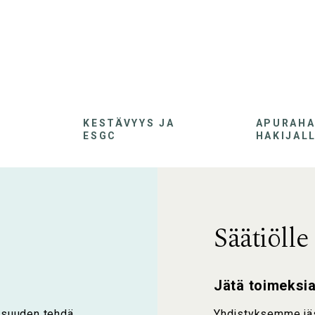
KESTÄVYYS JA
APURAH
ESGC
HAKIJAL
Säätiölle
Jätä toimeksi
aisuuden tehdä
Yhdistyksemme jäse