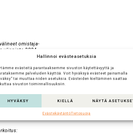
välineet omistaja-
n yliopisto 2024.
9908-8
Hallinnoi evästeasetuksia
iestinnän tukena
.
ytämme evästeitä parantaaksemme sivuston käytettävyyttä ja
024.
urataksemme palveluiden käyttöä. Voit hyväksyä evästeet painamalla
268
yväksy” tai muuttaa niiden asetuksia. Evästeiden kieltäminen saattaa
teutus
kuttaa sivuston toiminnallisuuksiin.
tötalous, Aalto-
fi:aalto-
HYVÄKSY
KIELLÄ
NÄYTÄ ASETUKSE
eri sidosryhmien
Evästekäytäntö
Tietosuoja
opisto 2020. Gradu.
rkoitus: