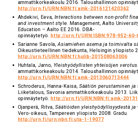
ammattikorkeakoulu 2016. Taloushallinnon opinnäyt
http://urn.fi/URN:NBN:fi:amk-2016121420362
Ahdekivi, Eeva,
Interactions between non-profit fi
and investment s
tyle. Management, Aalto Universit
Education – Aalto EE 2016. DBA-
opinnäytetyö.
http://urn.fi/URN:ISBN:978-952-60
Sarianne Savola,
Asiamiehen asema ja toimivalta s
Oikeustieteellinen tiedekunta, Helsingin yliopisto 
http://urn.fi/URN:NBN:fi:hulib-201508063006
Huhtala, Jarno,
Yleishyödyllisten yhteisöjen verotus
ammattikorkeakoulu 2014. Taloushallinnon opinnäyt
http://urn.fi/URN:NBN:fi:amk-2013060713444
Schroderus, Hanna-Kaisa,
Säätiön perustaminen ja 
Liiketalous, Savonia ammattikorkeakoulu 2013. Lii
opinnäytetyö.
http://urn.fi/URN:NBN:fi:amk-201
Ojanperä, Ritva,
Säätiöiden yleishyödyllisyydestä ja
Vero-oikeus, Tampereen yliopisto 2008. Gradu.
http://urn.fi/urn:nbn:fi:uta-1-19077