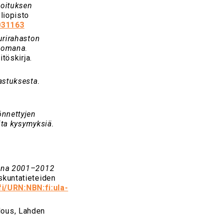
koituksen
yliopisto
5031163
urirahaston
rtomana
.
töskirja.
astuksesta.
.
önnettyjen
ita kysymyksiä.
.
sina 2001–2012
iskuntatieteiden
.fi/URN:NBN:fi:ula-
lous, Lahden