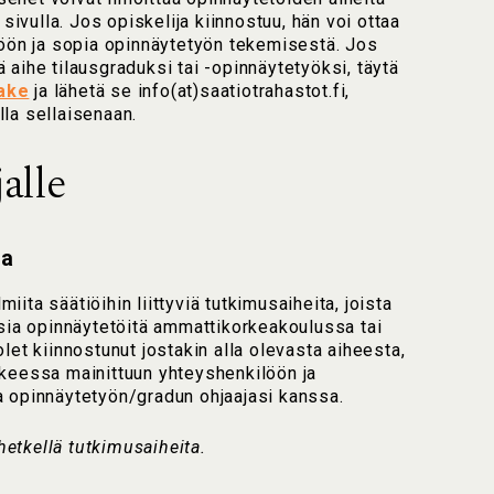
ä sivulla. Jos opiskelija kiinnostuu, hän voi ottaa
iöön ja sopia opinnäytetyön tekemisestä. Jos
 aihe tilausgraduksi tai -opinnäytetyöksi, täytä
ake
ja lähetä se info(at)saatiotrahastot.fi,
la sellaisenaan.
alle
ta
ita säätiöihin liittyviä tutkimusaiheita, joista
isia opinnäytetöitä ammattikorkeakoulussa tai
let kiinnostunut jostakin alla olevasta aiheesta,
keessa mainittuun yhteyshenkilöön ja
a opinnäytetyön/gradun ohjaajasi kanssa.
 hetkellä tutkimusaiheita.