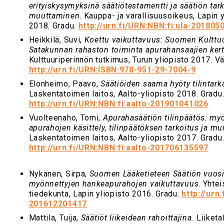
erityiskysymyksinä säätiötestamentti ja säätiön tar
muuttaminen
. Kauppa- ja varallisuusoikeus, Lapin 
2018. Gradu.
http://urn.fi/URN:NBN:fi:ula-20180
Heikkilä, Suvi,
Koettu vaikuttavuus: Suomen Kulttu
Satakunnan rahaston toiminta apurahansaajien ke
Kulttuuriperinnön tutkimus, Turun yliopisto 2017. Väi
http://urn.fi/URN:ISBN:978-951-29-7004-9
Elonheimo, Paavo,
Säätiöiden saama hyöty tilintark
Laskentatoimen laitos, Aalto-yliopisto 2018. Gradu
http://urn.fi/URN:NBN:fi:aalto-201901041026
Vuolteenaho, Tomi,
Apurahasäätiön tilinpäätös: my
apurahojen käsittely, tilinpäätöksen tarkoitus ja mu
Laskentatoimen laitos, Aalto-yliopisto 2017. Gradu
http://urn.fi/URN:NBN:fi:aalto-201706135597
Nykänen, Sirpa,
Suomen Lääketieteen Säätiön vuo
myönnettyjen hankeapurahojen vaikuttavuus
. Yhte
tiedekunta, Lapin yliopisto 2016. Gradu.
http://urn
201612201417
Mattila, Tuija,
Säätiöt liikeidean rahoittajina.
Liiketa