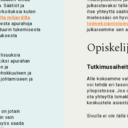
. Säätiöt ja
julkaistavaksi täll
arkoituksia kuten
itse yhteyttä säät
lla miljardilla
mielessäsi on hyvä
esta apurahoja
toimeksiantolom
tuurin tukemisesta
julkaisemme sen al
muksesta
Opiskelij
llisuuksia
kiksi apurahan
Tutkimusaihei
n ja
tehokkuuteen ja
Alle kokoamme valmi
 johtamiseen ja
voi tehdä eri taso
yliopistossa. Jos o
ota yhteyttä lomak
keskustele asiast
 on jotain
Sivulla ei ole tällä
in vain
 myös saada