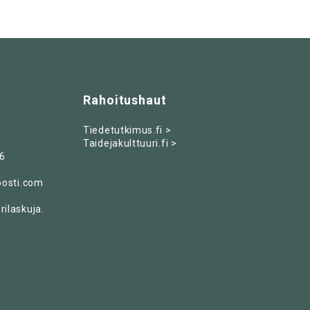
Rahoitushaut
Tiedetutkimus.fi >
Taidejakulttuuri.fi >
6
posti.com
ilaskuja.