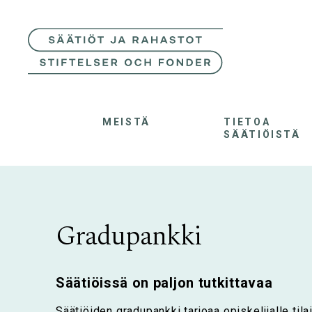
MEISTÄ
TIETOA
SÄÄTIÖISTÄ
Gradupankki
Säätiöissä on paljon tutkittavaa
Säätiöiden gradupankki tarjoaa opiskelijalle til