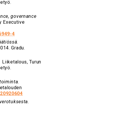
etyö.
nance, governance
y Executive
-6949-4
äätiössä
.
2014. Gradu.
.
Liiketalous, Turun
etyö.
toiminta.
ketalouden
3120920604
 verotuksesta.