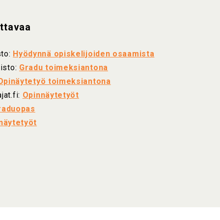
ettavaa
sto:
Hyödynnä opiskelijoiden osaamista
isto:
Gradu toimeksiantona
Opinäytetyö toimeksiantona
at.fi:
Opinnäytetyöt
raduopas
näytetyöt