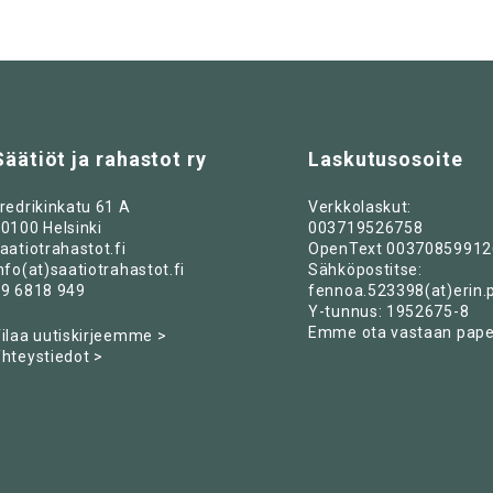
Säätiöt ja rahastot ry
Laskutusosoite
redrikinkatu 61 A
Verkkolaskut:
0100 Helsinki
003719526758
aatiotrahastot.fi
OpenText 00370859912
nfo(at)saatiotrahastot.fi
Sähköpostitse:
9 6818 949
fennoa.523398(at)erin.
Y-tunnus: 1952675-8
Emme ota vastaan paper
ilaa uutiskirjeemme >
hteystiedot >