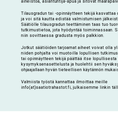
aineistoa, asiantuntija-apua ja sitovat määräpäiv
Tilausgradun tai -opinnäytteen tekijä kasvattaa
ja voi sitä kautta edistää valmistumisen jälkeist
Säätiölle tilausgradun teettäminen taas tuo tuor
tutkimustietoa, jota hyödyntää toiminnassaan. 
niin sovittaessa gradusta myös palkkion.
Jotkut säätiöiden tarjoamat aiheet voivat olla y
niiden pohjalta voi muotoilla lopullisen tutkim
tai opinnäytteen tekijä päättää itse lopullisesta
kysymyksenasettelusta ja huolehtii sen hyväks
ohjaajallaan hyvän tieteellisen käytännön mukai
Valmiista työstä kannattaa ilmoittaa meille
info(at)saatiotrahastot.fi, julkaisemme linkin täll