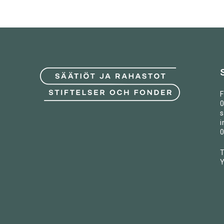
F
0
s
i
0
T
Y