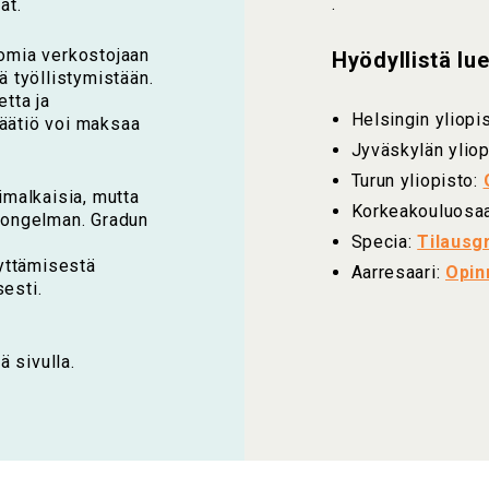
.
ät.
 omia verkostojaan
Hyödyllistä lu
ä työllistymistään.
etta ja
Helsingin yliopi
Säätiö voi maksaa
Jyväskylän yliop
Turun yliopisto:
limalkaisia, mutta
Korkeakouluosaaj
usongelman. Gradun
Specia:
Tilausg
yttämisestä
Aarresaari:
Opin
sesti.
ä sivulla.