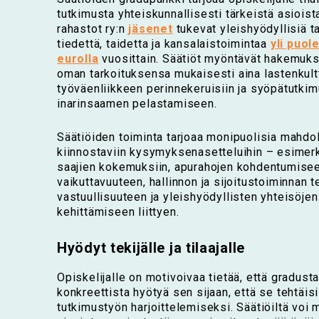
tutkimusta yhteiskunnallisesti tärkeistä asioista
rahastot ry:n
jäsenet
tukevat yleishyödyllisiä t
tiedettä, taidetta ja kansalaistoimintaa
yli puole
eurolla
vuosittain. Säätiöt myöntävät hakemuks
oman tarkoituksensa mukaisesti aina lastenkult
työväenliikkeen perinnekeruisiin ja syöpätutki
inarinsaamen pelastamiseen.
Säätiöiden toiminta tarjoaa monipuolisia mahdo
kiinnostaviin kysymyksenasetteluihin – esimer
saajien kokemuksiin, apurahojen kohdentumisee
vaikuttavuuteen, hallinnon ja sijoitustoiminnan 
vastuullisuuteen ja yleishyödyllisten yhteisöjen
kehittämiseen liittyen.
Hyödyt tekijälle ja tilaajalle
Opiskelijalle on motivoivaa tietää, että gradusta
konkreettista hyötyä sen sijaan, että se tehtäisi
tutkimustyön harjoittelemiseksi. Säätiöiltä voi