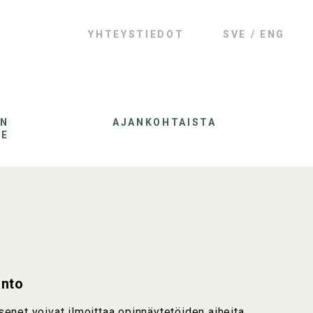
YHTEYSTIEDOT
SVE
ENG
AN
AJANKOHTAISTA
LE
anto
net voivat ilmoittaa opinnäytetöiden aiheita