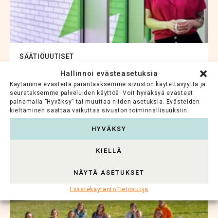
SÄÄTIÖUUTISET
Hallinnoi evästeasetuksia
Voimakas immuunivaste voi kertoa
Käytämme evästeitä parantaaksemme sivuston käytettävyyttä ja
ärhäkästä rintasyövästä
seurataksemme palveluiden käyttöä. Voit hyväksyä evästeet
painamalla ”Hyväksy” tai muuttaa niiden asetuksia. Evästeiden
kieltäminen saattaa vaikuttaa sivuston toiminnallisuuksiin.
Uusi suomalaistutkimus auttaa tunnistamaan
riskipotilaat ja kohdistamaan hoidot tarkemmin
HYVÄKSY
Lue koko artikkeli >
KIELLÄ
NÄYTÄ ASETUKSET
Evästekäytäntö
Tietosuoja