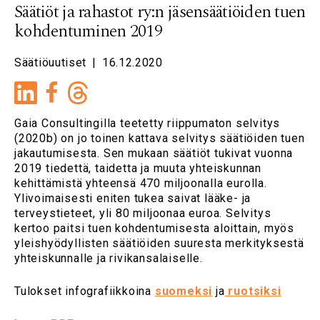
Säätiöt ja rahastot ry:n jäsensäätiöiden tuen
kohdentuminen 2019
Säätiöuutiset
|
16.12.2020
LinkedIn
Facebook
Gaia Consultingilla teetetty riippumaton selvitys
(2020b) on jo toinen kattava selvitys säätiöiden tuen
jakautumisesta. Sen mukaan säätiöt tukivat vuonna
2019 tiedettä, taidetta ja muuta yhteiskunnan
kehittämistä yhteensä 470 miljoonalla eurolla.
Ylivoimaisesti eniten tukea saivat lääke- ja
terveystieteet, yli 80 miljoonaa euroa. Selvitys
kertoo paitsi tuen kohdentumisesta aloittain, myös
yleishyödyllisten säätiöiden suuresta merkityksestä
yhteiskunnalle ja rivikansalaiselle.
Tulokset infografiikkoina
suomeksi
ja
ruotsiksi