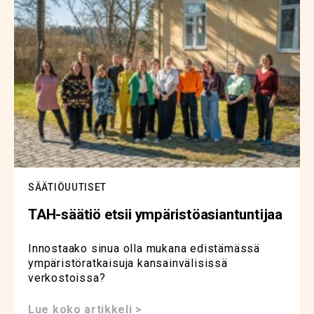
SÄÄTIÖUUTISET
TAH-säätiö etsii ympäristöasiantuntijaa
Innostaako sinua olla mukana edistämässä
ympäristöratkaisuja kansainvälisissä
verkostoissa?
Lue koko artikkeli >