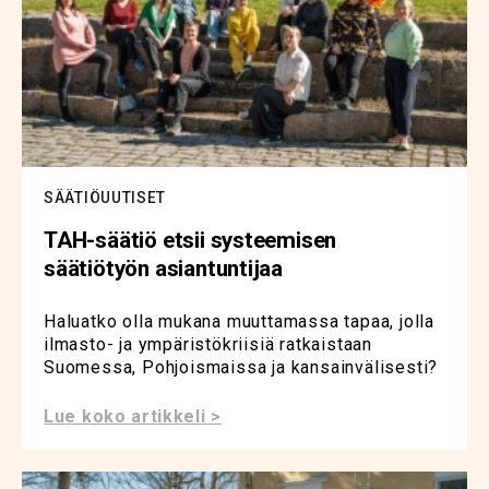
SÄÄTIÖUUTISET
TAH-säätiö etsii systeemisen
säätiötyön asiantuntijaa
Haluatko olla mukana muuttamassa tapaa, jolla
ilmasto- ja ympäristökriisiä ratkaistaan
Suomessa, Pohjoismaissa ja kansainvälisesti?
Lue koko artikkeli >