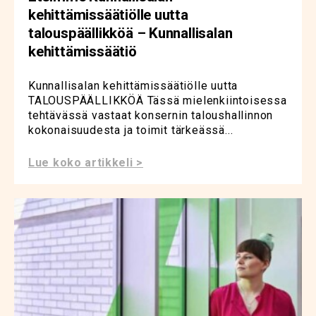
kehittämissäätiölle uutta
talouspäällikköä – Kunnallisalan
kehittämissäätiö
Kunnallisalan kehittämissäätiölle uutta
TALOUSPÄÄLLIKKÖÄ Tässä mielenkiintoisessa
tehtävässä vastaat konsernin taloushallinnon
kokonaisuudesta ja toimit tärkeässä...
Lue koko artikkeli >