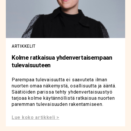
ARTIKKELIT
Kolme ratkaisua yhdenvertaisempaan
tulevaisuuteen
Parempaa tulevaisuutta ei saavuteta ilman
nuorten omaa näkemystä, osallisuutta ja ääntä.
Säätiöiden parissa tehty yhdenvertaisuustyö
tarjoaa kolme käytännöllistä ratkaisua nuorten
paremman tulevaisuuden rakentamiseen.
Lue koko artikkeli >