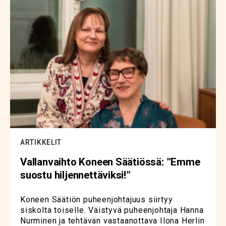
ARTIKKELIT
Vallanvaihto Koneen Säätiössä: ”Emme
suostu hiljennettäviksi!”
Koneen Säätiön puheenjohtajuus siirtyy
siskolta toiselle. Väistyvä puheenjohtaja Hanna
Nurminen ja tehtävän vastaanottava Ilona Herlin