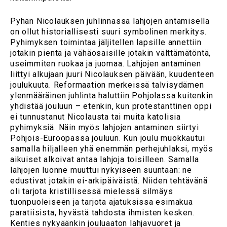
Pyhän Nicolauksen juhlinnassa lahjojen antamisella
on ollut historiallisesti suuri symbolinen merkitys.
Pyhimyksen toimintaa jäljitellen lapsille annettiin
jotakin pientä ja vähäosaisille jotakin välttämätöntä,
useimmiten ruokaa ja juomaa. Lahjojen antaminen
liittyi alkujaan juuri Nicolauksen päivään, kuudenteen
joulukuuta. Reformaation merkeissä talvisydämen
ylenmääräinen juhlinta haluttiin Pohjolassa kuitenkin
yhdistää jouluun – etenkin, kun protestanttinen oppi
ei tunnustanut Nicolausta tai muita katolisia
pyhimyksiä. Näin myös lahjojen antaminen siirtyi
Pohjois-Euroopassa jouluun. Kun joulu muokkautui
samalla hiljalleen yhä enemmän perhejuhlaksi, myös
aikuiset alkoivat antaa lahjoja toisilleen. Samalla
lahjojen luonne muuttui nykyiseen suuntaan: ne
edustivat jotakin ei-arkipäiväistä. Niiden tehtävänä
oli tarjota kristillisessä mielessä silmäys
tuonpuoleiseen ja tarjota ajatuksissa esimakua
paratiisista, hyvästä tahdosta ihmisten kesken.
Kenties nykyäänkin jouluaaton lahjavuoret ja