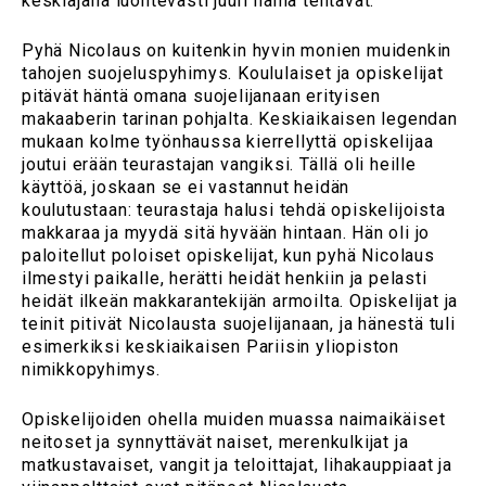
keskiajalla luontevasti juuri nämä tehtävät.
Pyhä Nicolaus on kuitenkin hyvin monien muidenkin
tahojen suojeluspyhimys. Koululaiset ja opiskelijat
pitävät häntä omana suojelijanaan erityisen
makaaberin tarinan pohjalta. Keskiaikaisen legendan
mukaan kolme työnhaussa kierrellyttä opiskelijaa
joutui erään teurastajan vangiksi. Tällä oli heille
käyttöä, joskaan se ei vastannut heidän
koulutustaan: teurastaja halusi tehdä opiskelijoista
makkaraa ja myydä sitä hyvään hintaan. Hän oli jo
paloitellut poloiset opiskelijat, kun pyhä Nicolaus
ilmestyi paikalle, herätti heidät henkiin ja pelasti
heidät ilkeän makkarantekijän armoilta. Opiskelijat ja
teinit pitivät Nicolausta suojelijanaan, ja hänestä tuli
esimerkiksi keskiaikaisen Pariisin yliopiston
nimikkopyhimys.
Opiskelijoiden ohella muiden muassa naimaikäiset
neitoset ja synnyttävät naiset, merenkulkijat ja
matkustavaiset, vangit ja teloittajat, lihakauppiaat ja