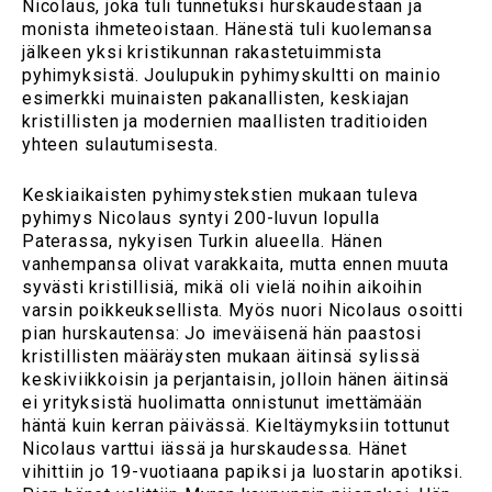
Nicolaus, joka tuli tunnetuksi hurskaudestaan ja
monista ihmeteoistaan. Hänestä tuli kuolemansa
jälkeen yksi kristikunnan rakastetuimmista
pyhimyksistä. Joulupukin pyhimyskultti on mainio
esimerkki muinaisten pakanallisten, keskiajan
kristillisten ja modernien maallisten traditioiden
yhteen sulautumisesta.
Keskiaikaisten pyhimystekstien mukaan tuleva
pyhimys Nicolaus syntyi 200-luvun lopulla
Paterassa, nykyisen Turkin alueella. Hänen
vanhempansa olivat varakkaita, mutta ennen muuta
syvästi kristillisiä, mikä oli vielä noihin aikoihin
varsin poikkeuksellista. Myös nuori Nicolaus osoitti
pian hurskautensa: Jo imeväisenä hän paastosi
kristillisten määräysten mukaan äitinsä sylissä
keskiviikkoisin ja perjantaisin, jolloin hänen äitinsä
ei yrityksistä huolimatta onnistunut imettämään
häntä kuin kerran päivässä. Kieltäymyksiin tottunut
Nicolaus varttui iässä ja hurskaudessa. Hänet
vihittiin jo 19-vuotiaana papiksi ja luostarin apotiksi.