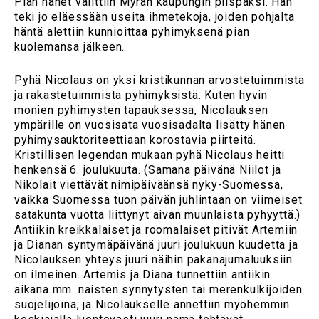
Pian hänet valittiin Myran kaupungin piispaksi. Hän
teki jo eläessään useita ihmetekoja, joiden pohjalta
häntä alettiin kunnioittaa pyhimyksenä pian
kuolemansa jälkeen.
Pyhä Nicolaus on yksi kristikunnan arvostetuimmista
ja rakastetuimmista pyhimyksistä. Kuten hyvin
monien pyhimysten tapauksessa, Nicolauksen
ympärille on vuosisata vuosisadalta lisätty hänen
pyhimysauktoriteettiaan korostavia piirteitä.
Kristillisen legendan mukaan pyhä Nicolaus heitti
henkensä 6. joulukuuta. (Samana päivänä Niilot ja
Nikolait viettävät nimipäiväänsä nyky-Suomessa,
vaikka Suomessa tuon päivän juhlintaan on viimeiset
satakunta vuotta liittynyt aivan muunlaista pyhyyttä.)
Antiikin kreikkalaiset ja roomalaiset pitivät Artemiin
ja Dianan syntymäpäivänä juuri joulukuun kuudetta ja
Nicolauksen yhteys juuri näihin pakanajumaluuksiin
on ilmeinen. Artemis ja Diana tunnettiin antiikin
aikana mm. naisten synnytysten tai merenkulkijoiden
suojelijoina, ja Nicolaukselle annettiin myöhemmin