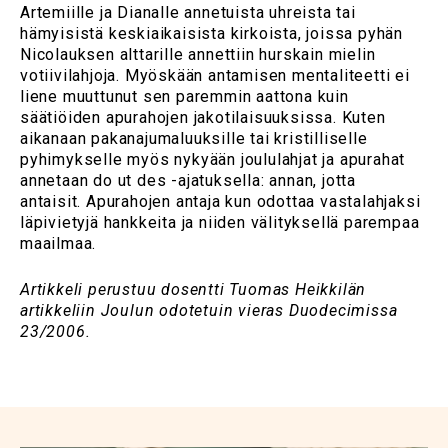
Artemiille ja Dianalle annetuista uhreista tai
hämyisistä keskiaikaisista kirkoista, joissa pyhän
Nicolauksen alttarille annettiin hurskain mielin
votiivilahjoja. Myöskään antamisen mentaliteetti ei
liene muuttunut sen paremmin aattona kuin
säätiöiden apurahojen jakotilaisuuksissa. Kuten
aikanaan pakanajumaluuksille tai kristilliselle
pyhimykselle myös nykyään joululahjat ja apurahat
annetaan do ut des -ajatuksella: annan, jotta
antaisit. Apurahojen antaja kun odottaa vastalahjaksi
läpivietyjä hankkeita ja niiden välityksellä parempaa
maailmaa.
Artikkeli perustuu dosentti Tuomas Heikkilän
artikkeliin Joulun odotetuin vieras Duodecimissa
23/2006.