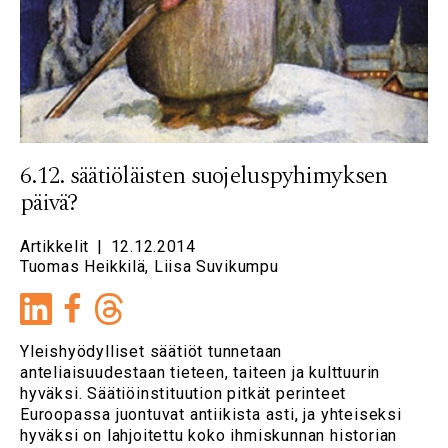
6.12. säätiöläisten suojeluspyhimyksen
päivä?
Artikkelit
|
12.12.2014
Tuomas Heikkilä, Liisa Suvikumpu
LinkedIn
Facebook
Yleishyödylliset säätiöt tunnetaan
anteliaisuudestaan tieteen, taiteen ja kulttuurin
hyväksi. Säätiöinstituution pitkät perinteet
Euroopassa juontuvat antiikista asti, ja yhteiseksi
hyväksi on lahjoitettu koko ihmiskunnan historian