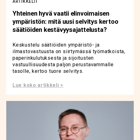
ARTIKKELIT
Yhteinen hyvä vaatii elinvoimaisen
ympäristön: mitä uusi selvitys kertoo
säätiöiden kestävyysajattelusta?
Keskustelu säätiöiden ympäristö- ja
ilmastovastuusta on siirtymässä työmatkoista,
paperinkulutuksesta ja sijoitusten
vastuullisuudesta paljon perustavammalle
tasolle, kertoo tuore selvitys.
Lue koko artikkeli >