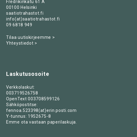
Fredrikinkatu 61 A
00100 Helsinki
saatiotrahastot.fi
info(at)saatiotrahastot.fi
09 6818 949
Tilaa uutiskirjeemme >
Yhteystiedot >
Laskutusosoite
Verkkolaskut:
003719526758
OpenText 003708599126
Sähköpostitse:
fennoa.523398(at)erin.posti.com
Y-tunnus: 1952675-8
Emme ota vastaan paperilaskuja.