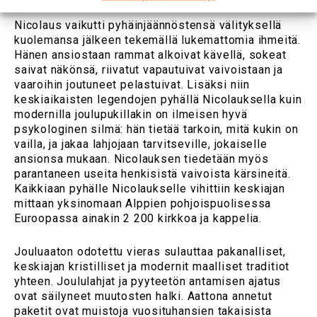
Nicolaus vaikutti pyhäinjäännöstensä välityksellä
kuolemansa jälkeen tekemällä lukemattomia ihmeitä.
Hänen ansiostaan rammat alkoivat kävellä, sokeat
saivat näkönsä, riivatut vapautuivat vaivoistaan ja
vaaroihin joutuneet pelastuivat. Lisäksi niin
keskiaikaisten legendojen pyhällä Nicolauksella kuin
modernilla joulupukillakin on ilmeisen hyvä
psykologinen silmä: hän tietää tarkoin, mitä kukin on
vailla, ja jakaa lahjojaan tarvitseville, jokaiselle
ansionsa mukaan. Nicolauksen tiedetään myös
parantaneen useita henkisistä vaivoista kärsineitä.
Kaikkiaan pyhälle Nicolaukselle vihittiin keskiajan
mittaan yksinomaan Alppien pohjoispuolisessa
Euroopassa ainakin 2 200 kirkkoa ja kappelia.
Jouluaaton odotettu vieras sulauttaa pakanalliset,
keskiajan kristilliset ja modernit maalliset traditiot
yhteen. Joululahjat ja pyyteetön antamisen ajatus
ovat säilyneet muutosten halki. Aattona annetut
paketit ovat muistoja vuosituhansien takaisista