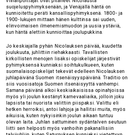
viinanpolttajat ovat pitäneet Nicolausta
suojeluspyhimyksenään, ja Venäjällä häntä on
kunnioitettu peräti kansallispyhimyksenä. 1800- ja
1900-lukujen mittaan hänen kulttinsa sai uuden,
elinvoimaisen ilmenemismuodon ja uusia ystäviä,
kun häntä alettiin kunnioittaa joulupukkina.
Jo keskiajalla pyhän Nicolauksen päivää, kuudetta
joulukuuta, juhlittiin riehakkaasti. Tavallisten
kirkollisten menojen lisäksi opiskelijat järjestivät
pyhimyksensä kunniaksi soihtukulkueen, kuten
suomalaisopiskelijat tekevät edelleen Nicolauksen
juhlapäivänä Suomen itsenäisyyspäivänä. Traditio on
siis vuosisatoja Suomen itsenäisyyttä vanhempi.
Samana päivänä alkoi keskiaikaisissa opinahjoissa
myös yli joulun kestänyt karnevaaliaika, jolloin joku
lapsista tai nuorista valittiin piispaksi. Valittu eli
hetken herroiksi, antoi lahjoja ja hallitsi muita, myös
aikuisia, kuten nykyisinkin joulun aikaan tuntuu
olevan laita. Juhlan sattuminen sydäntalven seutuun
liitti sen helposti myös vanhoihin pakanallisiin
talvijuhliin, kuten Saturnuksen kunniaksi vietettyyn