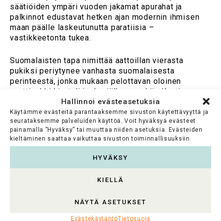
säätiöiden ympäri vuoden jakamat apurahat ja
palkinnot edustavat hetken ajan modernin ihmisen
maan päälle laskeutunutta paratiisia –
vastikkeetonta tukea.
Suomalaisten tapa nimittää aattoillan vierasta
pukiksi periytynee vanhasta suomalaisesta
perinteestä, jonka mukaan pelottavan oloinen
nuuttipukki kierteli joulun jälkeen pyhän Knutin
Hallinnoi evästeasetuksia
päivän tienoilla tuohinaamio kasvoillaan ja
pukinsarvet päässään talosta taloon pyytämässä
Käytämme evästeitä parantaaksemme sivuston käytettävyyttä ja
seurataksemme palveluiden käyttöä. Voit hyväksyä evästeet
joulunajasta jäljelle jääneitä ruoantähteitä. Myös
painamalla ”Hyväksy” tai muuttaa niiden asetuksia. Evästeiden
Nicolauksen mukana hänen matkoillaan on jo varhain
kieltäminen saattaa vaikuttaa sivuston toiminnallisuuksiin.
kulkenut seuralainen – pelottava Krampus, Knecht
Ruprecht, nuuttipukki, Musta Pekka tai paholainen.
HYVÄKSY
Pyhä Nicolaus tai joulupukki palkitsee hyviä, ja pahat
taas saavat palkkansa paholaisen käsittelyssä. Itse
KIELLÄ
asiassa joulussa näkyvät lahjakkuuden
paradoksaaliset januksenkasvot: lahjakkaille
NÄYTÄ ASETUKSET
annetaan lisää, kun taas vähälahjaiset eivät saa
mitään. Tässäpä säätiöläisilläkin ikiaikainen pulma!
Evästekäytäntö
Tietosuoja