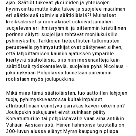
ajan. Säätiöt tukevat yksilöiden ja yhteisöjen
hyvinvointia mutta kuka tukee ja suojelee maailman
eri säätiöissä toimivia säätiöläisiä?! Muinaiset
kreikkalaiset ja roomalaiset uskoivat jumalien
suojelevan eri ihmisryhmiä, ja sittemmin kristillinen
perinne sälytti suojelijan tehtävät monilukuisille
pyhimyksille. Tarkkojen tieteellisten tutkimusten
perusteella pyhimystutkijat ovat päätyneet siihen,
että lahjoittamisen kauniin ajatuksen ympärille
kiertyviä säätiöläisiä, siis niin mesenaatteja kuin
säätiöissä työskenteleviä, suojelee pyhä Nicolaus –
joka nykyään Pohjolassa tunnetaan paremmin
roolistaan myös joulupukkina.
Mikä mies tämä säätiöläisten, tuo aattoillan lahjojen
tuoja, pyhimyskuvastossa kultakimpaleet
attribuuttinaan esiintyvä parrakas kaveri oikein on?
Joulupukin sukujuuret eivät suinkaan pääty
Korvatunturille tai pohjoisnavalle vaan aina antiikin
Vähään-Aasiaan asti. Hänen hahmonsa taustalla on
300-luvun alussa elänyt Myran kaupungin piispa