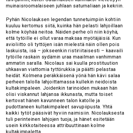
muinaisroomalaiseen juhlaan saturnaliaan ja kekriin.
Pyhän Nicolauksen legendan tunnetuimpiin kohtiin
kuuluu kertomus siitä, kuinka hän pelasti lahjoillaan
kolme köyhää neitoa. Näiden perhe oli niin köyhä,
että tytöille ei ollut varaa maksaa myötäjäisiä. Kun
avioliitto oli tyttöjen isän mielestä näin ollen pois
laskuista, isä – jokseenkin ristiriitaisesti – kaavaili
tytöille raskain sydämin uraa maailman vanhimman
ammatin saralla. Nicolaus sai kuulla prostituution
uhkaavan viattomia tyttörukkia ja päätti pelastaa
heidät. Kolmena peräkkäisenä yönä hän kävi salaa
perheen talolla lahjoittamassa kullekin neidoista
kultakimpaleen. Joidenkin tarinoiden mukaan hän
olisi viskannut lahjansa ikkunasta, mutta toiset
kertovat hänen kavunneen talon katolle ja
pudottaneen kultakimpaleet savupiipusta. Yhtä
kaikki tytöt pääsivät hyviin naimisiin. Nicolauksesta
tuli perinteinen lahjojen tuoja, ja hänet esitetään
usein kirkkotaiteessa attribuuttinaan kolme
kultakimpaletta.