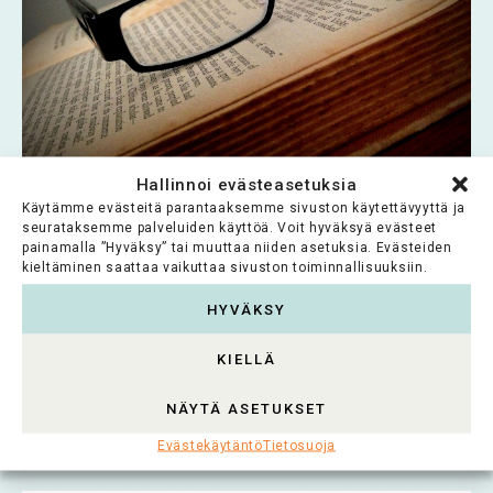
Hallinnoi evästeasetuksia
ARTIKKELIT
Käytämme evästeitä parantaaksemme sivuston käytettävyyttä ja
seurataksemme palveluiden käyttöä. Voit hyväksyä evästeet
Säätiöiden tiederahoitus Euroopassa
painamalla ”Hyväksy” tai muuttaa niiden asetuksia. Evästeiden
mittavaa mutta lisätietoja kaivataan
kieltäminen saattaa vaikuttaa sivuston toiminnallisuuksiin.
HYVÄKSY
Kansainvälinen EUFORI-tutkimus kartoitti
eurooppalaissäätiöiden tutkimusrahoitusta
KIELLÄ
2012 lukujen pohjalta: säätiöiltä yli 5 mrd euroa
tieteelle...
NÄYTÄ ASETUKSET
Lue koko artikkeli >
Evästekäytäntö
Tietosuoja