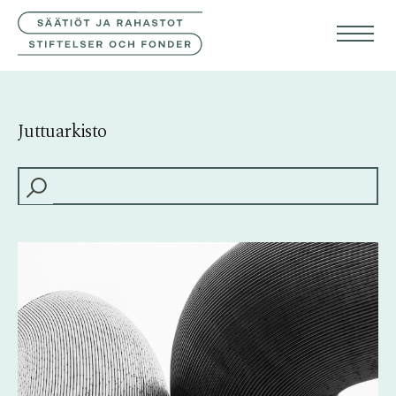
YHTEYSTIEDOT
SVE
ENG
Juttuarkisto
HAKU: