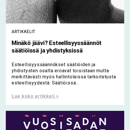
ARTIKKELIT
Minäkö jäävi? Esteellisyyssäännöt
säätiöissä ja yhdistyksissä
Esteellisyyssäännökset säätiöiden ja
yhdistysten osalta eroavat toisistaan mutta
merkittävästi myös hallintolaissa tarkoitetusta
esteellisyydestä. Säätiöissä...
Lue koko artikkeli >