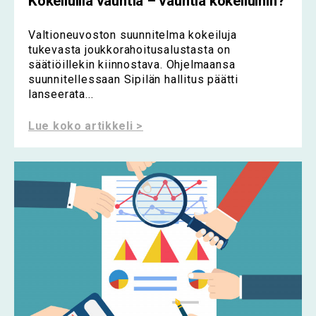
Kokeiluilla vauhtia – vauhtia kokeiluihin?
Valtioneuvoston suunnitelma kokeiluja
tukevasta joukkorahoitusalustasta on
säätiöillekin kiinnostava. Ohjelmaansa
suunnitellessaan Sipilän hallitus päätti
lanseerata...
Lue koko artikkeli >