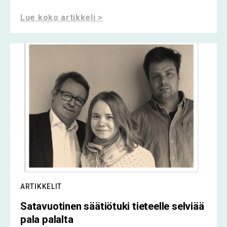
Lue koko artikkeli >
ARTIKKELIT
Satavuotinen säätiötuki tieteelle selviää
pala palalta