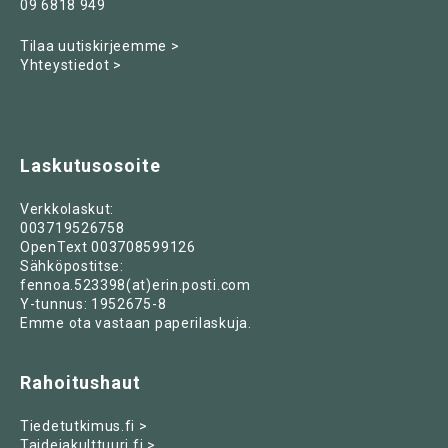
09 6818 949
Tilaa uutiskirjeemme >
Yhteystiedot >
Laskutusosoite
Verkkolaskut:
003719526758
OpenText 003708599126
Sähköpostitse:
fennoa.523398(at)erin.posti.com
Y-tunnus: 1952675-8
Emme ota vastaan paperilaskuja.
Rahoitushaut
Tiedetutkimus.fi >
Taidejakulttuuri.fi >