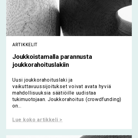
ARTIKKELIT
Joukkoistamalla parannusta
joukkorahoituslakiin
Uusi joukkorahoituslaki ja
vaikuttavuussijoitukset voivat avata hyviä
mahdollisuuksia säätiöille uudistaa
tukimuotojaan. Joukkorahoitus (crowdfunding)
on...
Lue koko artikkeli >