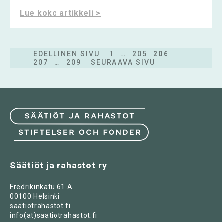
Lue koko artikkeli >
EDELLINEN SIVU
1
…
205
206
207
…
209
SEURAAVA SIVU
Säätiöt ja rahastot ry
Fredrikinkatu 61 A
00100 Helsinki
saatiotrahastot.fi
info(at)saatiotrahastot.fi