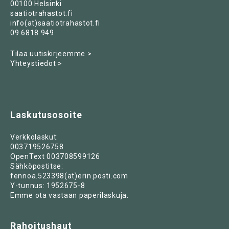
00100 Helsinki
saatiotrahastot.fi
info(at)saatiotrahastot.fi
09 6818 949
Tilaa uutiskirjeemme >
Yhteystiedot >
Laskutusosoite
Verkkolaskut:
003719526758
OpenText 003708599126
Sähköpostitse:
fennoa.523398(at)erin.posti.com
Y-tunnus: 1952675-8
Emme ota vastaan paperilaskuja.
Rahoitushaut