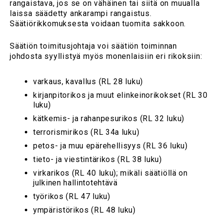
rangaistava, jos se on vähäinen tai siitä on muualla
laissa säädetty ankarampi rangaistus.
Säätiörikkomuksesta voidaan tuomita sakkoon.
Säätiön toimitusjohtaja voi säätiön toiminnan
johdosta syyllistyä myös monenlaisiin eri rikoksiin:
varkaus, kavallus (RL 28 luku)
kirjanpitorikos ja muut elinkeinorikokset (RL 30
luku)
kätkemis- ja rahanpesurikos (RL 32 luku)
terrorismirikos (RL 34a luku)
petos- ja muu epärehellisyys (RL 36 luku)
tieto- ja viestintärikos (RL 38 luku)
virkarikos (RL 40 luku); mikäli säätiöllä on
julkinen hallintotehtävä
työrikos (RL 47 luku)
ympäristörikos (RL 48 luku)