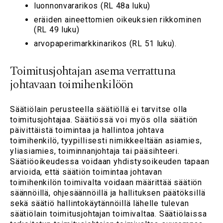
luonnonvararikos (RL 48a luku)
eräiden aineettomien oikeuksien rikkominen
(RL 49 luku)
arvopaperimarkkinarikos (RL 51 luku).
Toimitusjohtajan asema verrattuna
johtavaan toimihenkilöön
Säätiölain perusteella säätiöllä ei tarvitse olla
toimitusjohtajaa. Säätiössä voi myös olla säätiön
päivittäistä toimintaa ja hallintoa johtava
toimihenkilö, tyypillisesti nimikkeeltään asiamies,
yliasiamies, toiminnanjohtaja tai pääsihteeri.
Säätiöoikeudessa voidaan yhdistysoikeuden tapaan
arvioida, että säätiön toimintaa johtavan
toimihenkilön toimivalta voidaan määrittää säätiön
säännöillä, ohjesäännöillä ja hallituksen päätöksillä
sekä säätiö hallintokäytännöillä lähelle tulevan
säätiölain toimitusjohtajan toimivaltaa. Säätiölaissa