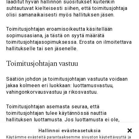
laaditut hyvän hallinnon suositukset kuitenkin
suhtautuvat kielteisesti siihen, että toimitusjohtaja
olisi samanaikaisesti myös hallituksen jäsen.
Toimitusjohtajan eroamisoikeutta käsitellään
sopimusasiana, ja tästä on syytä määrätä
toimitusjohtajasopimuksessa. Erosta on ilmoitettava
hallitukselle tai sen jäsenelle.
Toimitusjohtajan vastuu
Säätiön johdon ja toimitusjohtajan vastuuta voidaan
jakaa kolmeen eri luokkaan: luottamusvastuu,
vahingonkorvausvastuu ja rikosvastuu.
Toimitusjohtajan asemasta seuraa, että
toimitusjohtajan tulee käytännössä nauttia
hallituksen luottamusta. Jos luottamusta ei ole,
hallitus pääsääntöisesti päättää toimitusjohtajan
Hallinnoi evästeasetuksia
tehtävän johtajasopimuksen mukaisesti.
Käytämme evästeitä parantaaksemme sivuston käytettävyyttä ja