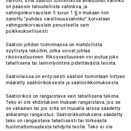
harvoin, sillä säätiön toiminnassa aiheutunut vahinko
on pääosin taloudellista vahinkoa, ja
vahingonkorvauslain 5 luvun 1 §:n mukaan niin
sanottu ”puhdas varallisuusvahinko” korvataan
vahingonkorvauslain perusteella vain
poikkeuksellisesti.
Säätiön johdon toiminnassa on mahdollista
syyllistyä tekoihin, jotka voivat johtaa
rikosvastuuseen. Rikosvastuuseen voi joutua joko
tahallisena tai laiminlyöntinä pidettävästä teosta.
Säätiölaissa on erityisesti säätiön toimintaan liittyen
määrätty säätiörikoksesta ja säätiörikkomuksesta.
Säätiörikos on rangaistava vain tahallisena tekona.
Teko ei ole ehdotuksen mukaan rangaistava, jos se
on vähäinen tai jos siitä on muualla laissa säädetty
ankarampi rangaistus. Säätiörikkomuksena säädetty
teko on rangaistava tahallisesti tai törkeästä
huolimattomuudesta tehdyllä teolla. Teko ei ole