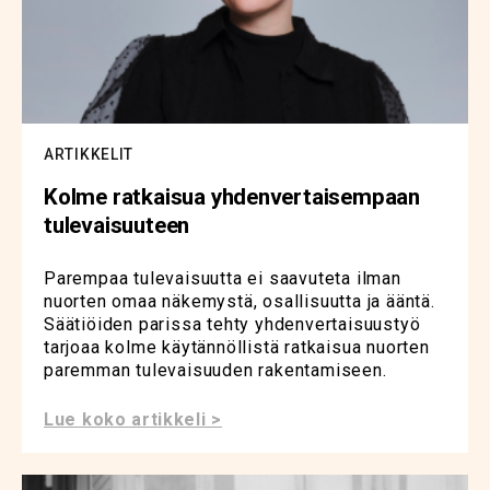
ARTIKKELIT
Kolme ratkaisua yhdenvertaisempaan
tulevaisuuteen
Parempaa tulevaisuutta ei saavuteta ilman
nuorten omaa näkemystä, osallisuutta ja ääntä.
Säätiöiden parissa tehty yhdenvertaisuustyö
tarjoaa kolme käytännöllistä ratkaisua nuorten
paremman tulevaisuuden rakentamiseen.
Lue koko artikkeli >