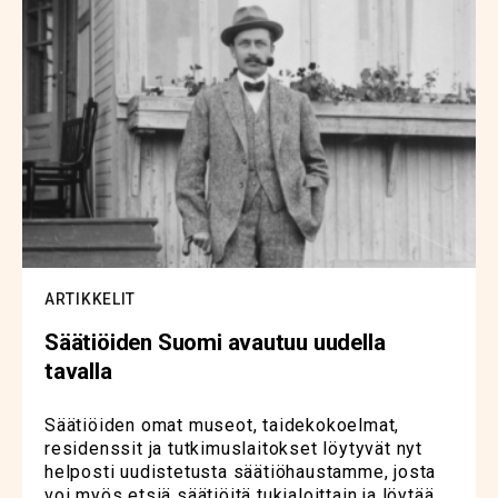
ARTIKKELIT
Säätiöiden Suomi avautuu uudella
tavalla
Säätiöiden omat museot, taidekokoelmat,
residenssit ja tutkimuslaitokset löytyvät nyt
helposti uudistetusta säätiöhaustamme, josta
voi myös etsiä säätiöitä tukialoittain ja löytää