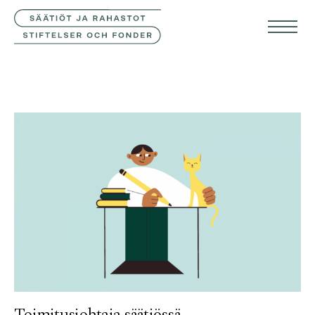
YHTEYSTIEDOT
SVE
ENG
Toimitusjohtaja säätiössä