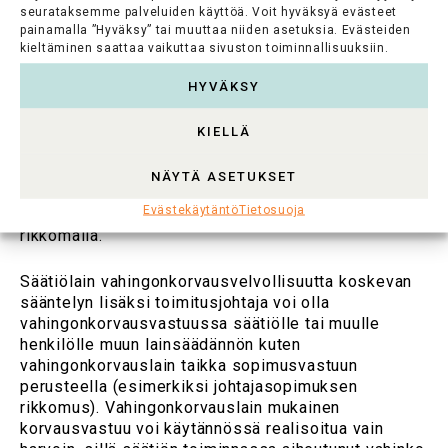
seurataksemme palveluiden käyttöä. Voit hyväksyä evästeet
Säätiölain mukaan toimitusjohtajan on korvattava
painamalla ”Hyväksy” tai muuttaa niiden asetuksia. Evästeiden
vahinko, jonka hän on tehtävässään tahallaan tai
kieltäminen saattaa vaikuttaa sivuston toiminnallisuuksiin.
huolimattomuudestaan aiheuttanut säätiölle.
HYVÄKSY
Vahingonkorvausvastuun toteutuminen edellyttää
toimitusjohtajalle kuuluvan
huolellisuusvelvollisuuden laiminlyöntiä.
KIELLÄ
Toimitusjohtaja on myös korvausvelvollinen säätiölle
ja muulle henkilölle aiheuttamastaan vahingosta
NÄYTÄ ASETUKSET
silloin, kun vahinko on aiheutunut tahallaan tai
Evästekäytäntö
Tietosuoja
huolimattomuudesta säätiölakia tai säätiön sääntöjä
rikkomalla.
Säätiölain vahingonkorvausvelvollisuutta koskevan
sääntelyn lisäksi toimitusjohtaja voi olla
vahingonkorvausvastuussa säätiölle tai muulle
henkilölle muun lainsäädännön kuten
vahingonkorvauslain taikka sopimusvastuun
perusteella (esimerkiksi johtajasopimuksen
rikkomus). Vahingonkorvauslain mukainen
korvausvastuu voi käytännössä realisoitua vain