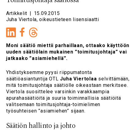
Artikkelit
|
15.09.2015
Juha Viertola, oikeustieteen lisensiaatti
LinkedIn
Facebook
Moni säätiö miettii parhaillaan, ottaako käyttöön
uuden säätiölain mukainen ”toimitusjohtaja” vai
jatkaako ”asiamiehellä”.
Yhdistyksemme pyysi riippumatonta
säätiöasiantuntija OTL
Juha Viertolaa
selvittämään,
mitä toimitusjohtaja säätiölle oikeastaan merkitsee.
Viertola suosittelee varsinkin varakkaampia
apurahasäätiöitä ja suuria toiminnallisia säätiöitä
valitsemaan toimitusjohtaja-toimielimen
työsuhteisen ”asiamiehen” sijaan.
Säätiön hallinto ja johto