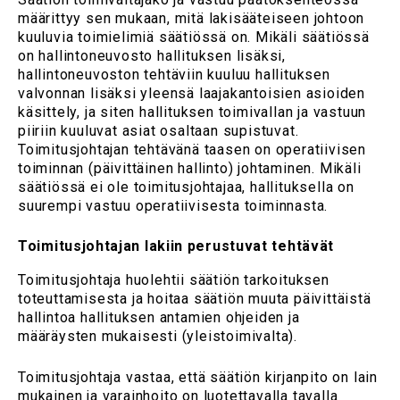
määrittyy sen mukaan, mitä lakisääteiseen johtoon
kuuluvia toimielimiä säätiössä on. Mikäli säätiössä
on hallintoneuvosto hallituksen lisäksi,
hallintoneuvoston tehtäviin kuuluu hallituksen
valvonnan lisäksi yleensä laajakantoisien asioiden
käsittely, ja siten hallituksen toimivallan ja vastuun
piiriin kuuluvat asiat osaltaan supistuvat.
Toimitusjohtajan tehtävänä taasen on operatiivisen
toiminnan (päivittäinen hallinto) johtaminen. Mikäli
säätiössä ei ole toimitusjohtajaa, hallituksella on
suurempi vastuu operatiivisesta toiminnasta.
Toimitusjohtajan lakiin perustuvat tehtävät
Toimitusjohtaja huolehtii säätiön tarkoituksen
toteuttamisesta ja hoitaa säätiön muuta päivittäistä
hallintoa hallituksen antamien ohjeiden ja
määräysten mukaisesti (yleistoimivalta).
Toimitusjohtaja vastaa, että säätiön kirjanpito on lain
mukainen ja varainhoito on luotettavalla tavalla