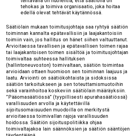
tehtävänä on huolehtia, että säätiöllä on
tehokas ja toimiva organisaatio, joka hoitaa
edellä olevat tehtävät käytännössä.
Säätiölain mukaan toimitusjohtaja saa ryhtyä säätiön
toiminnan kannalta epätavallisiin ja laajakantoisiin
toimiin vain, jos hallitus on hänet siihen valtuuttanut.
Arvioitaessa tavallisen ja epätavallisen toimen rajaa
tai laajakantoisen toimen sisältöä ja toimitusjohtajan
toimivaltaa suhteessa hallituksen
(hallintoneuvoston) toimivaltaan, säätiön toimintaa
arvioidaan ottaen huomioon sen toiminnan laajuus ja
laatu. Arviointi on säätiökohtaista ja sidoksissa
säätiön tarkoitukseen ja sen toteuttamismuotoihin
sekä varainhoitoa koskeviin säätiölain määräyksiin.
”Pääomasäätiössä” (tyypillisesti apurahasäätiössä)
varallisuuden arvolla ja käytettävillä
sijoitusomaisuuden muodoilla on merkitystä
arvioitaessa toimivallan rajoja varallisuuden
hoidossa. Säätiön sijoituspolitiikka ohjaa
toimivaltajakoa lain säännöksien ja säätiön sääntöjen
täydentäjänä.