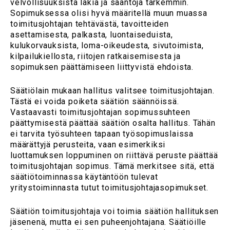
velvollisuuksista lakia ja sääntöjä tarkemmin.
Sopimuksessa olisi hyvä määritellä muun muassa
toimitusjohtajan tehtävästä, tavoitteiden
asettamisesta, palkasta, luontaiseduista,
kulukorvauksista, loma-oikeudesta, sivutoimista,
kilpailukiellosta, riitojen ratkaisemisesta ja
sopimuksen päättämiseen liittyvistä ehdoista.
Säätiölain mukaan hallitus valitsee toimitusjohtajan.
Tästä ei voida poiketa säätiön säännöissä.
Vastaavasti toimitusjohtajan sopimussuhteen
päättymisestä päättää säätiön osalta hallitus. Tähän
ei tarvita työsuhteen tapaan työsopimuslaissa
määrättyjä perusteita, vaan esimerkiksi
luottamuksen loppuminen on riittävä peruste päättää
toimitusjohtajan sopimus. Tämä merkitsee sitä, että
säätiötoiminnassa käytäntöön tulevat
yritystoiminnasta tutut toimitusjohtajasopimukset.
Säätiön toimitusjohtaja voi toimia säätiön hallituksen
jäsenenä, mutta ei sen puheenjohtajana. Säätiöille