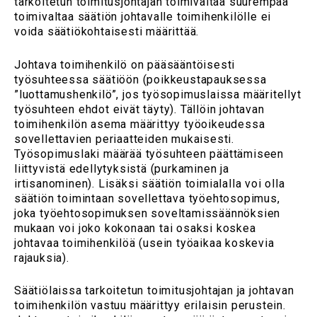
tarkoitetun toimitusjohtajan toimivaltaa suurempaa
toimivaltaa säätiön johtavalle toimihenkilölle ei
voida säätiökohtaisesti määrittää.
Johtava toimihenkilö on pääsääntöisesti
työsuhteessa säätiöön (poikkeustapauksessa
”luottamushenkilö”, jos työsopimuslaissa määritellyt
työsuhteen ehdot eivät täyty). Tällöin johtavan
toimihenkilön asema määrittyy työoikeudessa
sovellettavien periaatteiden mukaisesti.
Työsopimuslaki määrää työsuhteen päättämiseen
liittyvistä edellytyksistä (purkaminen ja
irtisanominen). Lisäksi säätiön toimialalla voi olla
säätiön toimintaan sovellettava työehtosopimus,
joka työehtosopimuksen soveltamissäännöksien
mukaan voi joko kokonaan tai osaksi koskea
johtavaa toimihenkilöä (usein työaikaa koskevia
rajauksia).
Säätiölaissa tarkoitetun toimitusjohtajan ja johtavan
toimihenkilön vastuu määrittyy erilaisin perustein.