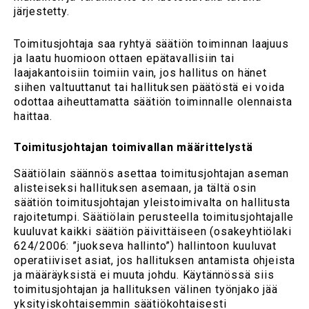
järjestetty.
Toimitusjohtaja saa ryhtyä säätiön toiminnan laajuus
ja laatu huomioon ottaen epätavallisiin tai
laajakantoisiin toimiin vain, jos hallitus on hänet
siihen valtuuttanut tai hallituksen päätöstä ei voida
odottaa aiheuttamatta säätiön toiminnalle olennaista
haittaa.
Toimitusjohtajan toimivallan määrittelystä
Säätiölain säännös asettaa toimitusjohtajan aseman
alisteiseksi hallituksen asemaan, ja tältä osin
säätiön toimitusjohtajan yleistoimivalta on hallitusta
rajoitetumpi. Säätiölain perusteella toimitusjohtajalle
kuuluvat kaikki säätiön päivittäiseen (osakeyhtiölaki
624/2006: ”juokseva hallinto”) hallintoon kuuluvat
operatiiviset asiat, jos hallituksen antamista ohjeista
ja määräyksistä ei muuta johdu. Käytännössä siis
toimitusjohtajan ja hallituksen välinen työnjako jää
yksityiskohtaisemmin säätiökohtaisesti