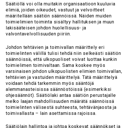
Säätiöllä voi olla muitakin organisaatioon kuuluvia
elimiä, joiden oikeudet, vastuut ja velvoitteet
määritellään säätiön säännöissä. Näiden muiden
toimielimien toiminta sisältyy hallituksen ja muun
lakisääteisen johdon huolellisuus- ja
valvontavelvollisuuden piiriin.
Johdon tehtävien ja toimivallan määrittely eri
toimielinten välillä tulisi tehdä niin selkeästi säätiön
säännöissä, että ulkopuoliset voivat luottaa kunkin
toimielimen toimivaltaan. Sama koskee myös
varsinaisen johdon ulkopuolisten elimien toimivallan,
tehtävien ja vastuiden määrittelyä. Tätä määrittelyä
voidaan tehdä tarkemmin myös sääntöjä
alemmanasteisissa säännöstöissä (esimerkiksi
ohjesäännöt). Säätiölaki antaa säätiön perustajalle
melko laajan mahdollisuuden määrätä säännöissä
toimielinten välisestä suhteesta, tehtävänjaosta ja
toimivallasta – lain asettamissa rajoissa.
Säätiölain hallintoa ja johtoa koskevat säännökset ja