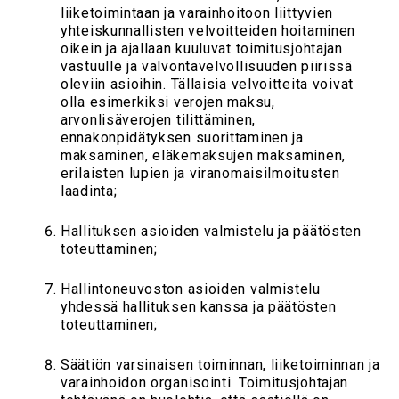
liiketoimintaan ja varainhoitoon liittyvien
yhteiskunnallisten velvoitteiden hoitaminen
oikein ja ajallaan kuuluvat toimitusjohtajan
vastuulle ja valvontavelvollisuuden piirissä
oleviin asioihin. Tällaisia velvoitteita voivat
olla esimerkiksi verojen maksu,
arvonlisäverojen tilittäminen,
ennakonpidätyksen suorittaminen ja
maksaminen, eläkemaksujen maksaminen,
erilaisten lupien ja viranomaisilmoitusten
laadinta;
Hallituksen asioiden valmistelu ja päätösten
toteuttaminen;
Hallintoneuvoston asioiden valmistelu
yhdessä hallituksen kanssa ja päätösten
toteuttaminen;
Säätiön varsinaisen toiminnan, liiketoiminnan ja
varainhoidon organisointi. Toimitusjohtajan