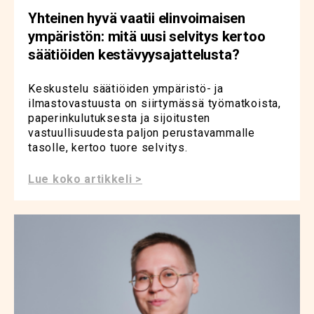
Yhteinen hyvä vaatii elinvoimaisen
ympäristön: mitä uusi selvitys kertoo
säätiöiden kestävyysajattelusta?
Keskustelu säätiöiden ympäristö- ja
ilmastovastuusta on siirtymässä työmatkoista,
paperinkulutuksesta ja sijoitusten
vastuullisuudesta paljon perustavammalle
tasolle, kertoo tuore selvitys.
Lue koko artikkeli >