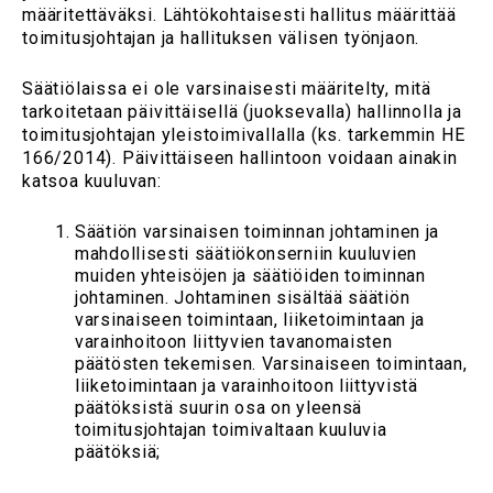
määritettäväksi. Lähtökohtaisesti hallitus määrittää
toimitusjohtajan ja hallituksen välisen työnjaon.
Säätiölaissa ei ole varsinaisesti määritelty, mitä
tarkoitetaan päivittäisellä (juoksevalla) hallinnolla ja
toimitusjohtajan yleistoimivallalla (ks. tarkemmin HE
166/2014). Päivittäiseen hallintoon voidaan ainakin
katsoa kuuluvan:
Säätiön varsinaisen toiminnan johtaminen ja
mahdollisesti säätiökonserniin kuuluvien
muiden yhteisöjen ja säätiöiden toiminnan
johtaminen. Johtaminen sisältää säätiön
varsinaiseen toimintaan, liiketoimintaan ja
varainhoitoon liittyvien tavanomaisten
päätösten tekemisen. Varsinaiseen toimintaan,
liiketoimintaan ja varainhoitoon liittyvistä
päätöksistä suurin osa on yleensä
toimitusjohtajan toimivaltaan kuuluvia
päätöksiä;