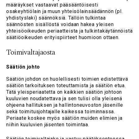
määräykset vastaavat pääsääntöisesti
osakeyhtiölain ja muun yhteisölainsäädännön (pl.
yhdistyslaki) säännöksiä. Tällöin tulkintaa
säännösten sisällöstä voidaan hakea yleisen
yhteisöoikeuden periaatteista ja tulkintakäytännöistä
säätiöoikeuden erityispiirteet huomioon ottaen.
Toimivaltajaosta
Säätiön johto
Säätiön johdon on huolellisesti toimien edistettävä
säätiön tarkoituksen toteuttamista ja säätiön etua.
Tätä yleisperiaatetta on kaikkien säätiön johtoon
kuuluvien noudatettava ja sen tulisi olla yleisenä
ohjeena hallituksen ja hallintoneuvoston jäsenille
sekä toimitusjohtajalle kaikessa toiminnassa.
Periaate koskee myös säätiön muiden elimien ja
niihin kuuluvien jäsenten toimintaa.
Säätiön toimivaltajako ja vastuu päätöksenteossa