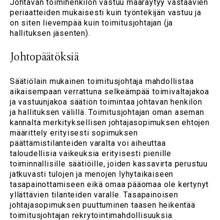
Johtavan toimihenkilön vastuu määräytyy vastaavien
periaatteiden mukaisesti kuin työntekijän vastuu ja
on siten lievempää kuin toimitusjohtajan (ja
hallituksen jäsenten).
Johtopäätöksiä
Säätiölain mukainen toimitusjohtaja mahdollistaa
aikaisempaan verrattuna selkeämpää toimivaltajakoa
ja vastuunjakoa säätiön toimintaa johtavan henkilön
ja hallituksen välillä. Toimitusjohtajan oman aseman
kannalta merkityksellisen johtajasopimuksen ehtojen
määrittely erityisesti sopimuksen
päättämistilanteiden varalta voi aiheuttaa
taloudellisia vaikeuksia erityisesti pienille
toiminnallisille säätiöille, joiden kassavirta perustuu
jatkuvasti tulojen ja menojen lyhytaikaiseen
tasapainottamiseen eikä omaa pääomaa ole kertynyt
yllättävien tilanteiden varalle. Tasapainoisen
johtajasopimuksen puuttuminen taasen heikentää
toimitusjohtajan rekrytointimahdollisuuksia.