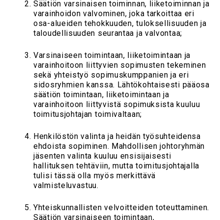
Säätiön varsinaisen toiminnan, liiketoiminnan ja
varainhoidon valvominen, joka tarkoittaa eri
osa-alueiden tehokkuuden, tuloksellisuuden ja
taloudellisuuden seurantaa ja valvontaa;
Varsinaiseen toimintaan, liiketoimintaan ja
varainhoitoon liittyvien sopimusten tekeminen
sekä yhteistyö sopimuskumppanien ja eri
sidosryhmien kanssa. Lähtökohtaisesti pääosa
säätiön toimintaan, liiketoimintaan ja
varainhoitoon liittyvistä sopimuksista kuuluu
toimitusjohtajan toimivaltaan;
Henkilöstön valinta ja heidän työsuhteidensa
ehdoista sopiminen. Mahdollisen johtoryhmän
jäsenten valinta kuuluu ensisijaisesti
hallituksen tehtäviin, mutta toimitusjohtajalla
tulisi tässä olla myös merkittävä
valmisteluvastuu.
Yhteiskunnallisten velvoitteiden toteuttaminen.
Säätiön varsinaiseen toimintaan,