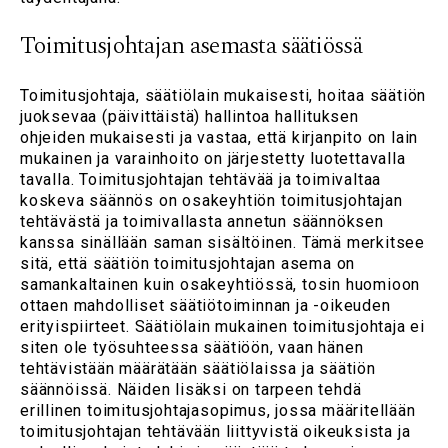
Toimitusjohtajan asemasta säätiössä
Toimitusjohtaja, säätiölain mukaisesti, hoitaa säätiön
juoksevaa (päivittäistä) hallintoa hallituksen
ohjeiden mukaisesti ja vastaa, että kirjanpito on lain
mukainen ja varainhoito on järjestetty luotettavalla
tavalla. Toimitusjohtajan tehtävää ja toimivaltaa
koskeva säännös on osakeyhtiön toimitusjohtajan
tehtävästä ja toimivallasta annetun säännöksen
kanssa sinällään saman sisältöinen. Tämä merkitsee
sitä, että säätiön toimitusjohtajan asema on
samankaltainen kuin osakeyhtiössä, tosin huomioon
ottaen mahdolliset säätiötoiminnan ja -oikeuden
erityispiirteet. Säätiölain mukainen toimitusjohtaja ei
siten ole työsuhteessa säätiöön, vaan hänen
tehtävistään määrätään säätiölaissa ja säätiön
säännöissä. Näiden lisäksi on tarpeen tehdä
erillinen toimitusjohtajasopimus, jossa määritellään
toimitusjohtajan tehtävään liittyvistä oikeuksista ja