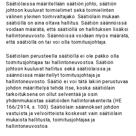
Säätiölaissa määritellään säätiön johto, säätiön
johtoon kuuluvat toimielimet sekä toimielinten
välinen yleinen toimivaltajako. Säätiölain mukaan
säätiöllä on aina oltava hallitus. Säätiön säännöissä
voidaan määrätä, että säätiöllä on hallituksen lisäksi
hallintoneuvosto. Säännöissä voidaan myös määrätä,
että säätiöllä on tai voi olla toimitusjohtaja.
Säätiölain perusteella säätiöllä ei ole pakko olla
toimitusjohtajaa tai hallintoneuvostoa. Säätiön
johtoon kuuluvat hallitus sekä säätiölaissa ja
säännöissä määritellyt toimitusjohtaja ja
hallintoneuvosto. Säätiö ei voi tätä lakiin perustuvaa
johdon määrittelyä tehdä itse, koska säätiölain
tarkoituksena on ollut selventää ja osin
yhdenmukaistaa säätiöiden hallintorakenteita (HE
166/2914, s. 100). Säätiölain säännökset johdon
vastuista ja velvoitteista koskevat vain säätiölain
mukaista hallitusta, toimitusjohtajaa ja
hallintoneuvostoa.