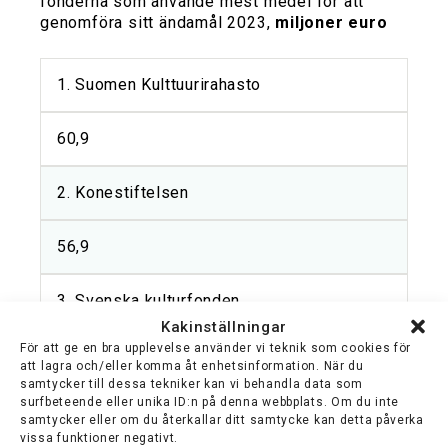
fonderna som använde mest medel för att
genomföra sitt ändamål 2023,
miljoner euro
1. Suomen Kulttuurirahasto
60,9
2. Konestiftelsen
56,9
3. Svenska kulturfonden
Kakinställningar
För att ge en bra upplevelse använder vi teknik som cookies för
46,3
att lagra och/eller komma åt enhetsinformation. När du
samtycker till dessa tekniker kan vi behandla data som
surfbeteende eller unika ID:n på denna webbplats. Om du inte
4. Jane och Aatos Erkkos stiftelse
samtycker eller om du återkallar ditt samtycke kan detta påverka
vissa funktioner negativt.