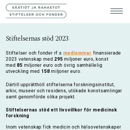
KONTAKTA OSS
FIN
ENG
Stiftelsernas stöd 2023
Stiftelser och fonder rf:s
medlemmar
finansierade
2023 vetenskap med
295
miljoner euro, konst
med
85
miljoner euro och övrig samhällelig
utveckling med
158
miljoner euro.
Därtill upprätthöll stiftelserna forskningsinstitut,
arkiv, museer och residens, utökade konstsamlingar
samt genomförde olika projekt.
Stiftelsernas stöd ett livsvillkor för medicinsk
forskning
Inom vetenskap fick medicin och hälsovetenskaper