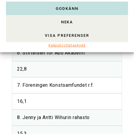
32,9
GODKÄNN
5. Sigrid Jusélius Stiftelse
NEKA
VISA PREFERENSER
25,5
Kakpolicy
Dataskydd
6. Stiftelsen för Åbo Akademi
22,8
7. Föreningen Konstsamfundet r.f.
16,1
8. Jenny ja Antti Wihurin rahasto
15,3