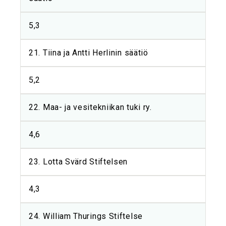
5,3
21. Tiina ja Antti Herlinin säätiö
5,2
22. Maa- ja vesitekniikan tuki ry.
4,6
23. Lotta Svärd Stiftelsen
4,3
24. William Thurings Stiftelse