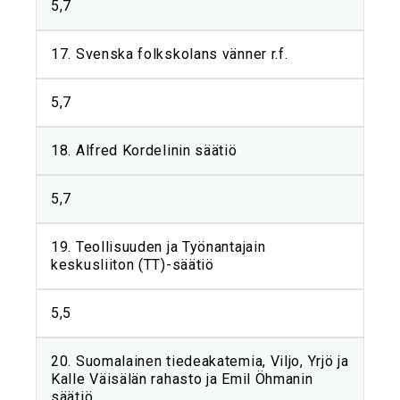
5,7
17. Svenska folkskolans vänner r.f.
5,7
18. Alfred Kordelinin säätiö
5,7
19. Teollisuuden ja Työnantajain
keskusliiton (TT)-säätiö
5,5
20. Suomalainen tiedeakatemia, Viljo, Yrjö ja
Kalle Väisälän rahasto ja Emil Öhmanin
säätiö