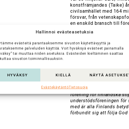
konstfrämjandes (Taike) år
civilsamhället med 164 mil
försvar, från vetenskapsfo
en enskild bransch till f
Hallinnoi evästeasetuksia
Närmare information
ytämme evästeitä parantaaksemme sivuston käytettävyyttä ja
urataksemme palveluiden käyttöä. Voit hyväksyä evästeet painamalla
Undersökningen
(på fi
yväksy” tai muuttaa niiden asetuksia. Evästeiden kieltäminen saattaa
Stiftelsernas stöd
kuttaa sivuston toiminnallisuuksiin.
VD, docent Liisa Suviku
513 9400
HYVÄKSY
KIELLÄ
NÄYTÄ ASETUKSE
Evästekäytäntö
Tietosuoja
Stiftelser och fonder rf (f.
förening för finländska st
understödsföreningen för 
med är alla Finlands bety
förbundit sig att följa God 