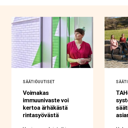
SÄÄTIÖUUTISET
SÄÄT
Voimakas
TAH-
immuunivaste voi
sys
kertoa ärhäkästä
säät
rintasyövästä
asia