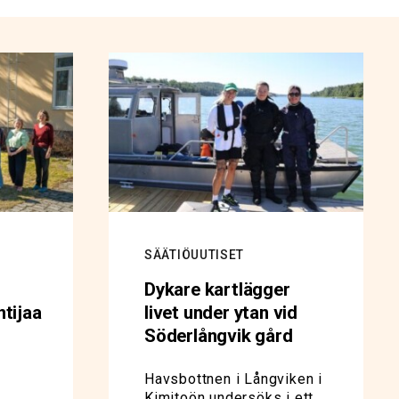
SÄÄTIÖUUTISET
Dykare kartlägger
tijaa
livet under ytan vid
Söderlångvik gård
Havsbottnen i Långviken i
Kimitoön undersöks i ett