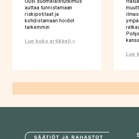
Uusi suomalaistutkimus
Halua
auttaa tunnistamaan
muutt
riskipotilaat ja
ilmas
kohdistamaan hoidot
ympär
tarkemmin
ratka
Pohjo
kansa
Lue koko artikkeli >
Lue k