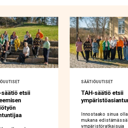
IÖUUTISET
SÄÄTIÖUUTISET
säätiö etsii
TAH-säätiö etsii
teemisen
ympäristöasiantun
iötyön
Innostaako sinua olla
ntuntijaa
mukana edistämässä
ympäristöratkaisuja