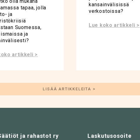
tko olla mukana
kansainvälisissä
amassa tapaa, jolla
verkostoissa?
to- ja
istökriisiä
Lue koko artikkeli >
istaan Suomessa,
ismaissa ja
invälisesti?
oko artikkeli >
LISÄÄ ARTIKKELEITA >
Säätiöt ja rahastot ry
Laskutusosoite