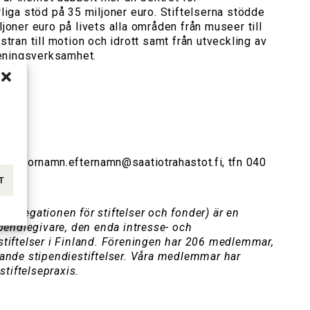
liga stöd på 35 miljoner euro. Stiftelserna stödde
joner euro på livets alla områden från museer till
stran till motion och idrott samt från utveckling av
öreningsverksamhet.
nska)
mpu, fornamn.efternamn@saatiotrahastot.fi, tfn 040
T
d. Delegationen för stiftelser och fonder) är en
ipendiegivare, den enda intresse- och
stiftelser i Finland. Föreningen har 206 medlemmar,
dande stipendiestiftelser. Våra medlemmar har
stiftelsepraxis.