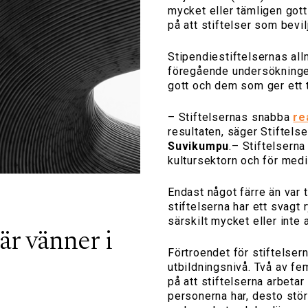
mycket eller tämligen gott 
på att stiftelser som bevilj
Stipendiestiftelsernas all
föregående undersökninge
gott och dem som ger ett t
– Stiftelsernas snabba
re
resultaten, säger Stiftels
Suvikumpu
.– Stiftelsern
kultursektorn och för medi
Endast något färre än var
stiftelserna har ett svagt 
särskilt mycket eller inte 
är vänner i
Förtroendet för stiftelse
utbildningsnivå. Två av fe
på att stiftelserna arbetar
personerna har, desto störr