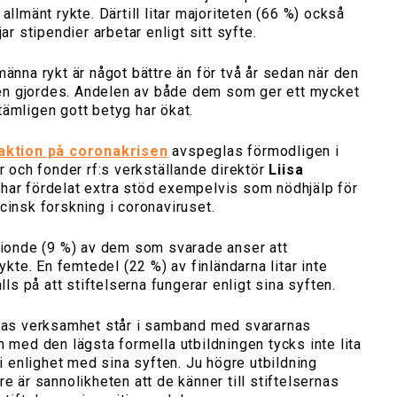
allmänt rykte. Därtill litar majoriteten (66 %) också
ar stipendier arbetar enligt sitt syfte.
männa rykt är något bättre än för två år sedan när den
n gjordes. Andelen av både dem som ger ett mycket
ämligen gott betyg har ökat.
aktion på coronakrisen
avspeglas förmodligen i
er och fonder rf:s verkställande direktör
Liisa
a har fördelat extra stöd exempelvis som nödhjälp för
cinsk forskning i coronaviruset.
 tionde (9 %) av dem som svarade anser att
rykte. En femtedel (22 %) av finländarna litar inte
alls på att stiftelserna fungerar enligt sina syften.
rnas verksamhet står i samband med svararnas
m med den lägsta formella utbildningen tycks inte lita
 i enlighet med sina syften. Ju högre utbildning
e är sannolikheten att de känner till stiftelsernas