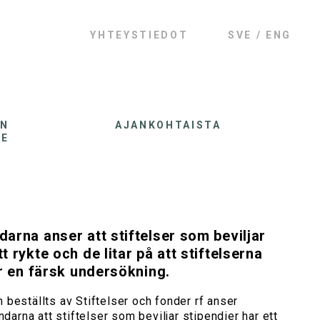
YHTEYSTIEDOT
SVE
ENG
AN
AJANKOHTAISTA
LE
darna anser att stiftelser som beviljar
t rykte och de litar på att stiftelserna
sar en färsk undersökning.
beställts av Stiftelser och fonder rf anser
ndarna att stiftelser som beviljar stipendier har ett