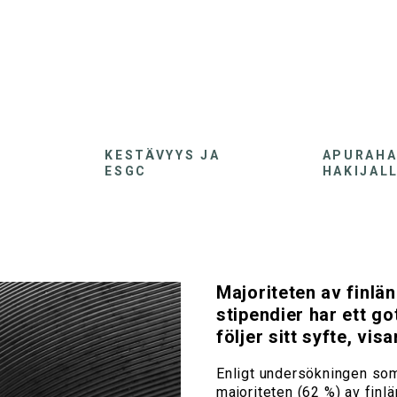
KESTÄVYYS JA
APURAH
ESGC
HAKIJAL
Majoriteten av finlän
stipendier har ett got
följer sitt syfte, vi
Enligt undersökningen som 
majoriteten (62 %) av finlä