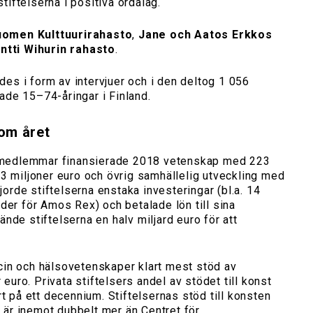
iftelserna i positiva ordalag.
uomen Kulttuurirahasto
,
Jane och Aatos Erkkos
ntti Wihurin rahasto
.
s i form av intervjuer och i den deltog 1 056
ade 15–74-åringar i Finland.
 om året
:s medlemmar finansierade 2018 vetenskap med 223
3 miljoner euro och övrig samhällelig utveckling med
gjorde stiftelserna enstaka investeringar (bl.a. 14
der för Amos Rex) och betalade lön till sina
nde stiftelserna en halv miljard euro för att
in och hälsovetenskaper klart mest stöd av
r euro. Privata stiftelsers andel av stödet till konst
rt på ett decennium. Stiftelsernas stöd till konsten
t är inemot dubbelt mer än Centret för