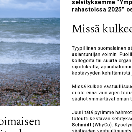
selvityksemme ”Ympär
rahastoissa 2025” os
Missä kulkee
Tyypillinen suomalainen s
asiantuntijan voimin. Puoli
kollegoita tai suurta orga
sijoituksilta, apurahatoim
kestävyyden kehittämistä j
Missä kulkee vastuullisuu
ei ole enää vain arjen teois
säätiöt ymmärtävät oman 
Juuri tätä pyrimme hahmo
voimaisen
toteutti kestävän kehity
Schmidt
(WhyCo). Kyselyn 
säätiöiden vastuullisuusty