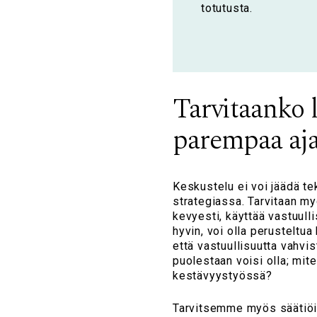
totutusta.
Tarvitaanko l
parempaa aja
Keskustelu ei voi jäädä te
strategiassa. Tarvitaan my
kevyesti, käyttää vastuulli
hyvin, voi olla perusteltua
että vastuullisuutta vahvi
puolestaan voisi olla; mite
kestävyystyössä?
Tarvitsemme myös säätiöill