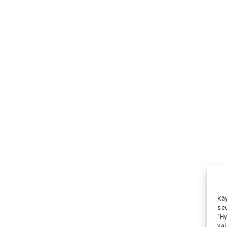
Kä
se
”H
vai