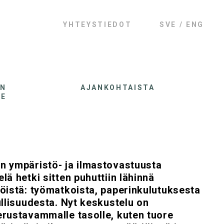
YHTEYSTIEDOT
SVE
ENG
AN
AJANKOHTAISTA
LE
n ympäristö- ja ilmastovastuusta
lä hetki sitten puhuttiin lähinnä
nöistä: työmatkoista, paperinkulutuksesta
ullisuudesta. Nyt keskustelu on
erustavammalle tasolle, kuten tuore