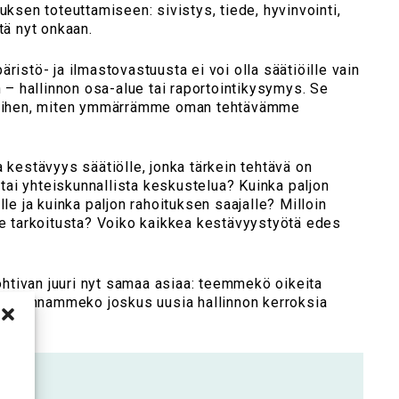
uksen toteuttamiseen: sivistys, tiede, hyvinvointi,
tä nyt onkaan.
ristö- ja ilmastovastuusta ei voi olla säätiöille vain
n – hallinnon osa-alue tai raportointikysymys. Se
 siihen, miten ymmärrämme oman tehtävämme
a kestävyys säätiölle, jonka tärkein tehtävä on
ä tai yhteiskunnallista keskustelua? Kuinka paljon
lle ja kuinka paljon rahoituksen saajalle? Milloin
se tarkoitusta? Voiko kaikkea kestävyystyötä edes
tivan juuri nyt samaa asiaa: teemmekö oikeita
i rakennammeko joskus uusia hallinnon kerroksia
dä?