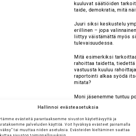
kuuluvat säätiöiden tarkoit
taide, demokratia, mitä näi
Juuri siksi keskustelu ympä
erillinen – jopa valinnaine
liittyy väistämättä myös
tulevaisuudessa.
Mitä esimerkiksi tarkoitta
rahoittaa taidetta, tiedett
vastuusta kuuluu rahoittaja
raportointi alkaa syödä it
mitata?
Moni jäsenemme tuntuu poh
asioita oikeista syistä va
Hallinnoi evästeasetuksia
siksi, että niin kuuluu teh
ytämme evästeitä parantaaksemme sivuston käytettävyyttä ja
urataksemme palveluiden käyttöä. Voit hyväksyä evästeet painamalla
yväksy” tai muuttaa niiden asetuksia. Evästeiden kieltäminen saattaa
kuttaa sivuston toiminnallisuuksiin.