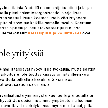
vin erilaisia. Yhdellä on oma sijoitustiimi ja laajat
isella pieni asiamiesorganisaatio ja rajalliset
uissa vastuullisuus koetaan usein vääristyneesti
pitäisi soveltua kaikille samalla tavalla. Koettuun
ä ajattelu ja jaetut tavoitteet: juuri niissä
lle tarkoitetut
vertaispiirit ja koulutukset
ovat
ole yrityksiä
mallit tarjoavat hyödyllisiä työkaluja, mutta säätiöt
 tarkoitus ei ole tuottaa kasvua omistajilleen vaan
voitteita pitkällä aikavälillä. Siksi myös
 ovat säätiöissä erilaisia.
anlaatuista ymmärrystä: kuolleella planeetalla ei
tä hyvää. Jos epäonnistumme ympäristön ja luonnon
 menettävät merkityksensä myös muut asiat, jotka