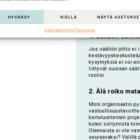
Kaksi ratk
HYVÄKSY
KIELLÄ
NÄYTÄ ASETUKSE
Evästekäytäntö
Tietosuoja
1. Johdon esime
Jos säätiön johto ei 
kestävyyskeskusteluu
kysymyksiä ei voi enä
liittyvät suoraan sää
rooliin.
2. Älä roiku mat
Moni organisaatio py
vastuullisuustavoitte
kertaluonteinen proje
kuten siirtymistä to
Olennaista ei ole vai
seuraavaksi? Välillä 