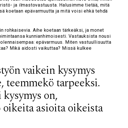
ristö- ja ilmastovastuusta. Halusimme tietää, mitä
ssä koetaan epävarmuutta ja mitä voisi ehkä tehdä
in rohkaisevia. Aihe koetaan tärkeäksi, ja monet
toimintaansa kunnianhimoisesti. Vastauksista nousi
lä olennaisempaa: epävarmuus. Miten vastuullisuutta
taa? Mikä aidosti vaikuttaa? Missä kulkee
styön vaikein kysymys
e, teemmekö tarpeeksi.
 kysymys on,
ikeita asioita oikeista