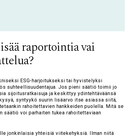
isää raportointia vai
ttelua?
kniseksi ESG-harjoitukseksi tai hyvistelyksi
ös suhteellisuudentajua. Jos pieni säätiö toimii jo
sia sijoitusratkaisuja ja keskittyy ydintehtäväänsä
 kysyä, syntyykö suurin lisäarvo itse asiassa siitä,
stetaankin rahoitettavien hankkeiden puolella. Mitä se
n säätiö voi parhaiten tukea rahoitettaviaan
e jonkinlaisia yhteisiä viitekehyksiä. Ilman niitä