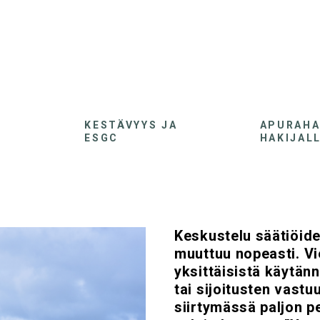
KESTÄVYYS JA
APURAH
ESGC
HAKIJAL
Keskustelu säätiöide
muuttuu nopeasti. Vie
yksittäisistä käytän
tai sijoitusten vastu
siirtymässä paljon p