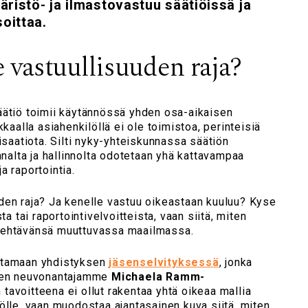
istö- ja ilmastovastuu säätiöissä ja
oittaa.
 vastuullisuuden raja?
äätiö toimii käytännössä yhden osa-aikaisen
kkaalla asiahenkilöllä ei ole toimistoa, perinteisiä
nisaatiota. Silti nyky-yhteiskunnassa säätiön
innalta ja hallinnolta odotetaan yhä kattavampaa
a raportointia.
den raja? Ja kenelle vastuu oikeastaan kuuluu? Kyse
ta tai raportointivelvoitteista, vaan siitä, miten
tehtävänsä muuttuvassa maailmassa.
ttamaan yhdistyksen
jäsenselvityksessä
, jonka
ksen neuvonantajamme
Michaela Ramm-
tavoitteena ei ollut rakentaa yhtä oikeaa mallia
ölle, vaan muodostaa ajantasainen kuva siitä, miten