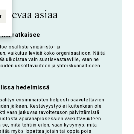
aisevaa asiaa
T
rkki ratkaisee
itse osallistu ympäristö- ja
n, vaikutus leviää koko organisaatioon. Näitä
ä ulkoistaa vain sustisvastaaville, vaan ne
tiöiden uskottavuuteen ja yhteiskunnalliseen
alissa hedelmissä
sähtyy ensimmäisten helposti saavutettavien
iden jälkeen. Kestävyystyö ei kuitenkaan ole
kti vaan jatkuvaa tavoitetason päivittämistä
imistosta apurahaprosessien vaikuttavuuteen.
n se, mitä tehtiin eilen, vaan kysymys: mitä
pitää myös lopettaa jotain tai oppia pois