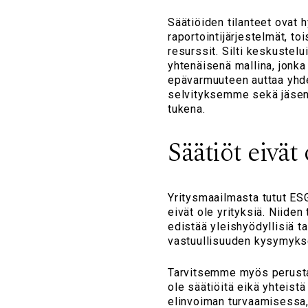
Säätiöiden tilanteet ovat hy
raportointijärjestelmät, to
resurssit. Silti keskustel
yhtenäisenä mallina, jonka 
epävarmuuteen auttaa yhdess
selvityksemme sekä jäseni
tukena.
Säätiöt eivät 
Yritysmaailmasta tutut ESG-
eivät ole yrityksiä. Niiden
edistää yleishyödyllisiä ta
vastuullisuuden kysymykset
Tarvitsemme myös perustav
ole säätiöitä eikä yhteis
elinvoiman turvaamisessa,