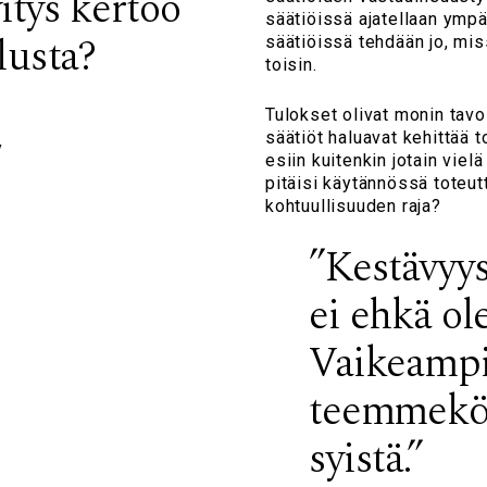
itys kertoo
säätiöissä ajatellaan ympä
lusta?
säätiöissä tehdään jo, mi
toisin.
Tulokset olivat monin tavo
säätiöt haluavat kehittää 
y
esiin kuitenkin jotain vie
pitäisi käytännössä toteut
kohtuullisuuden raja?
”Kestävyy
ei ehkä ol
Vaikeampi
teemmekö o
syistä.”