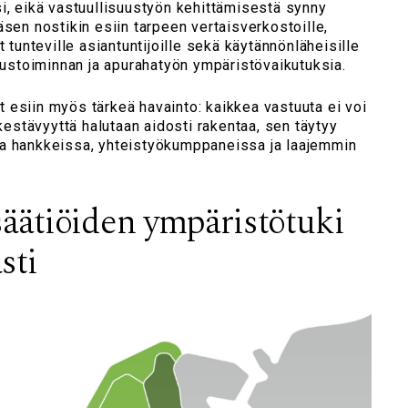
i, eikä vastuullisuustyön kehittämisestä synny
äsen nostikin esiin tarpeen vertaisverkostoille,
t tunteville asiantuntijoille sekä käytännönläheisille
itustoiminnan ja apurahatyön ympäristövaikutuksia.
 esiin myös tärkeä havainto: kaikkea vastuuta ei voi
 kestävyyttä halutaan aidosti rakentaa, sen täytyy
a hankkeissa, yhteistyökumppaneissa ja laajemmin
äätiöiden ympäristötuki
sti