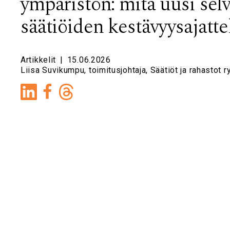
ympäristön: mitä uusi selv
säätiöiden kestävyysajatte
Artikkelit
|
15.06.2026
Liisa Suvikumpu, toimitusjohtaja, Säätiöt ja rahastot r
LinkedIn
Facebook