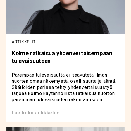
ARTIKKELIT
Kolme ratkaisua yhdenvertaisempaan
tulevaisuuteen
Parempaa tulevaisuutta ei saavuteta ilman
nuorten omaa näkemystä, osallisuutta ja ääntä.
Säätiöiden parissa tehty yhdenvertaisuustyö
tarjoaa kolme käytännöllistä ratkaisua nuorten
paremman tulevaisuuden rakentamiseen.
Lue koko artikkeli >