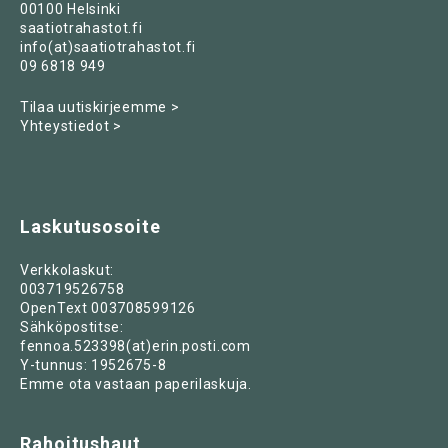
00100 Helsinki
saatiotrahastot.fi
info(at)saatiotrahastot.fi
09 6818 949
Tilaa uutiskirjeemme >
Yhteystiedot >
Laskutusosoite
Verkkolaskut:
003719526758
OpenText 003708599126
Sähköpostitse:
fennoa.523398(at)erin.posti.com
Y-tunnus: 1952675-8
Emme ota vastaan paperilaskuja.
Rahoitushaut