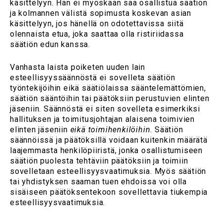
käsittelyyn. Hän ei myöskään saa osallistua säätiön
ja kolmannen välistä sopimusta koskevan asian
käsittelyyn, jos hänellä on odotettavissa siitä
olennaista etua, joka saattaa olla ristiriidassa
säätiön edun kanssa.
Vanhasta laista poiketen uuden lain
esteellisyyssäännöstä ei sovelleta säätiön
työntekijöihin eikä säätiölaissa sääntelemättömien,
säätiön sääntöihin tai päätöksiin perustuvien elinten
jäseniin. Säännöstä ei siten sovelleta esimerkiksi
hallituksen ja toimitusjohtajan alaisena toimivien
elinten jäseniin
eikä toimihenkilöihin
. Säätiön
säännöissä ja päätöksillä voidaan kuitenkin määrätä
laajemmasta henkilöpiiristä, jonka osallistumiseen
säätiön puolesta tehtäviin päätöksiin ja toimiin
sovelletaan esteellisyysvaatimuksia. Myös säätiön
tai yhdistyksen saaman tuen ehdoissa voi olla
sisäiseen päätöksentekoon sovellettavia tiukempia
esteellisyysvaatimuksia.