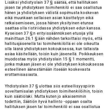
Lisäksi yhdistyslain 37 § säätää, että hallituksen
jäsen
tai yhdistyksen toimihenkilö
ei saa osallistua
hänen ja yhdistyksen välistä sopimusta koskevan
eikä muunkaan sellaisen asian käsittelyyn eikä
ratkaisemiseen, jossa hänen yksityinen etunsa
saattaa olla ristiriidassa yhdistyksen edun kanssa.
Kyseisen 37 §:n erityissäännöksen etusija yllä
mainittuun 26.1 §:ään nähden tarkoittaisi myös, että
hallitusjäsenellä tai toimihenkilöllä ei ole oikeutta
olla läsnä yhdistyksen kokouksessa, kun tällaista
asiaa käsitellään, toisin kuin jäsenellä. Poikkeuksen
muodostaa myös yhdistyslain 15 § 1 momentti,
jonka mukaan jäsen ei ole yhdistyksen kokouksessa
esteellinen äänestämään itseään koskevasta
erottamisasiasta.
Yhdistyslain 37 § ulottaa siis esteellisyyspiirin
soveltamisalan yhdistyksen
toimihenkilöihin
, toisin
kuin säätiölaki. Mutta kuten jo aikaisemmin
todettiin,
Säätiön hyvä hallinto
-oppaan osalta
hallituksen jäsen
tai toimihenkilö
ei saa osallistua