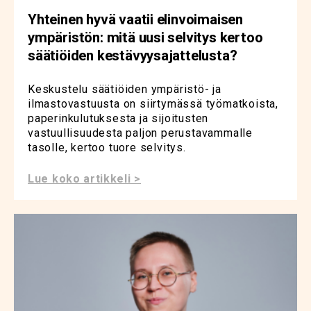
Yhteinen hyvä vaatii elinvoimaisen
ympäristön: mitä uusi selvitys kertoo
säätiöiden kestävyysajattelusta?
Keskustelu säätiöiden ympäristö- ja
ilmastovastuusta on siirtymässä työmatkoista,
paperinkulutuksesta ja sijoitusten
vastuullisuudesta paljon perustavammalle
tasolle, kertoo tuore selvitys.
Lue koko artikkeli >