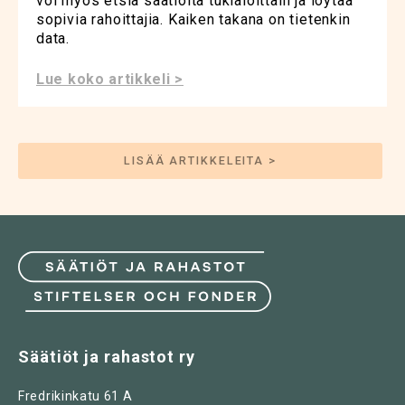
voi myös etsiä säätiöitä tukialoittain ja löytää
sopivia rahoittajia. Kaiken takana on tietenkin
data.
Lue koko artikkeli >
LISÄÄ ARTIKKELEITA >
Säätiöt ja rahastot ry
Fredrikinkatu 61 A