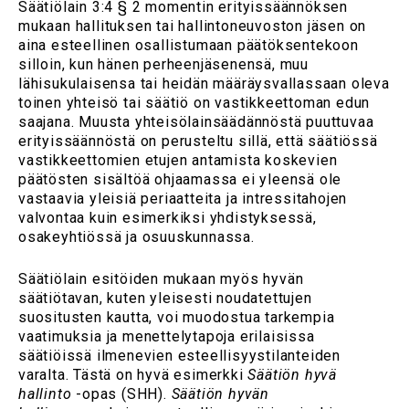
Säätiölain 3:4 § 2 momentin erityissäännöksen
mukaan hallituksen tai hallintoneuvoston jäsen on
aina esteellinen osallistumaan päätöksentekoon
silloin, kun hänen perheenjäsenensä, muu
lähisukulaisensa tai heidän määräysvallassaan oleva
toinen yhteisö tai säätiö on vastikkeettoman edun
saajana. Muusta yhteisölainsäädännöstä puuttuvaa
erityissäännöstä on perusteltu sillä, että säätiössä
vastikkeettomien etujen antamista koskevien
päätösten sisältöä ohjaamassa ei yleensä ole
vastaavia yleisiä periaatteita ja intressitahojen
valvontaa kuin esimerkiksi yhdistyksessä,
osakeyhtiössä ja osuuskunnassa.
Säätiölain esitöiden mukaan myös hyvän
säätiötavan, kuten yleisesti noudatettujen
suositusten kautta, voi muodostua tarkempia
vaatimuksia ja menettelytapoja erilaisissa
säätiöissä ilmenevien esteellisyystilanteiden
varalta. Tästä on hyvä esimerkki
Säätiön hyvä
hallinto
-opas (SHH).
Säätiön hyvän