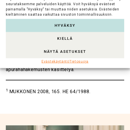
edistämiseksi. Näihin sisältyvät myös määräykset
seurataksemme palveluiden käyttöä. Voit hyväksyä evästeet
esteellisyydestä valmistelussa ja päätöksenteossa.
painamalla ”Hyväksy” tai muuttaa niiden asetuksia. Evästeiden
Säätiökäytännössä on kuitenkin huomioitu, että
kieltäminen saattaa vaikuttaa sivuston toiminnallisuuksiin.
rajatuilla tieteen tai taiteen aloilla toimivilla
HYVÄKSY
säätiöillä alan tuntevien esteettömien
asiantuntijoiden löytäminen voi olla vaikeaa tai jopa
KIELLÄ
mahdotonta. Tällaisissa tilanteissa on erityisen
tärkeää sopia esteellisyysperiaatteista ja kirjata ne
apurahaohjesääntöön. Tämä koskee myös
NÄYTÄ ASETUKSET
luottamushenkilöiden ja asiantuntijoiden alaisina tai
Evästekäytäntö
Tietosuoja
työryhmissä toimivien henkilöiden
apurahahakemusten käsittelyä.
1
MUKKONEN 2008, 165. HE 64/1988.