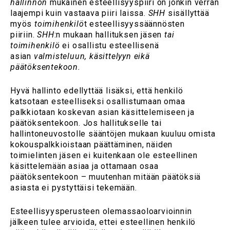
hallinnon
mukainen esteellisyyspiiri on jonkin verran
laajempi kuin vastaava piiri laissa.
SHH
sisällyttää
myös
toimihenkilö
t esteellisyyssäännösten
piiriin.
SHH
:n mukaan hallituksen jäsen
tai
toimihenkilö
ei osallistu esteellisenä
asian
valmisteluun, käsittelyyn eikä
päätöksentekoon.
Hyvä hallinto edellyttää lisäksi, että henkilö
katsotaan esteelliseksi osallistumaan omaa
palkkiotaan koskevan asian käsittelemiseen ja
päätöksentekoon. Jos hallitukselle tai
hallintoneuvostolle sääntöjen mukaan kuuluu omista
kokouspalkkioistaan päättäminen, näiden
toimielinten jäsen ei kuitenkaan ole esteellinen
käsittelemään asiaa ja ottamaan osaa
päätöksentekoon – muutenhan mitään päätöksiä
asiasta ei pystyttäisi tekemään.
Esteellisyysperusteen olemassaoloarvioinnin
jälkeen tulee arvioida, ettei esteellinen henkilö