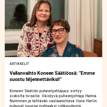
ARTIKKELIT
Vallanvaihto Koneen Säätiössä: ”Emme
suostu hiljennettäviksi!”
Koneen Säätiön puheenjohtajuus siirtyy
siskolta toiselle. Väistyvä puheenjohtaja Hanna
Nurminen ja tehtävän vastaanottava Ilona Herlin
puhuvat suunsa puhtaaksi rohkeudesta,