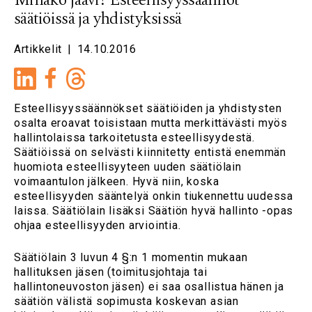
Minäkö jäävi? Esteellisyyssäännöt
säätiöissä ja yhdistyksissä
Artikkelit
|
14.10.2016
LinkedIn
Facebook
Esteellisyyssäännökset säätiöiden ja yhdistysten
osalta eroavat toisistaan mutta merkittävästi myös
hallintolaissa tarkoitetusta esteellisyydestä.
Säätiöissä on selvästi kiinnitetty entistä enemmän
huomiota esteellisyyteen uuden säätiölain
voimaantulon jälkeen. Hyvä niin, koska
esteellisyyden sääntelyä onkin tiukennettu uudessa
laissa. Säätiölain lisäksi Säätiön hyvä hallinto -opas
ohjaa esteellisyyden arviointia.
Säätiölain 3 luvun 4 §:n 1 momentin mukaan
hallituksen jäsen (toimitusjohtaja tai
hallintoneuvoston jäsen) ei saa osallistua hänen ja
säätiön välistä sopimusta koskevan asian