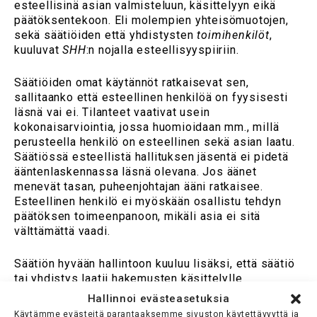
esteellisinä asian valmisteluun, käsittelyyn eikä
päätöksentekoon. Eli molempien yhteisömuotojen,
sekä säätiöiden että yhdistysten
toimihenkilöt
,
kuuluvat
SHH
:n nojalla esteellisyyspiiriin.
Säätiöiden omat käytännöt ratkaisevat sen,
sallitaanko että esteellinen henkilöä on fyysisesti
läsnä vai ei. Tilanteet vaativat usein
kokonaisarviointia, jossa huomioidaan mm., millä
perusteella henkilö on esteellinen sekä asian laatu.
Säätiössä esteellistä hallituksen jäsentä ei pidetä
ääntenlaskennassa läsnä olevana. Jos äänet
menevät tasan, puheenjohtajan ääni ratkaisee.
Esteellinen henkilö ei myöskään osallistu tehdyn
päätöksen toimeenpanoon, mikäli asia ei sitä
välttämättä vaadi.
Säätiön hyvään hallintoon kuuluu lisäksi, että säätiö
tai yhdistys laatii hakemusten käsittelylle
toimintaohjeet tarkoituksenmukaisen ja
Hallinnoi evästeasetuksia
asiantuntemukseen perustuvan päätöksenteon
Käytämme evästeitä parantaaksemme sivuston käytettävyyttä ja