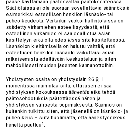
pääse käyttämään päätösvaltaa päätöksenteossa.
Säätiölaissa ei ole suoraan sovellettavia säännöksiä
esimerkiksi esteellisen henkilön läsnäolo- tai
puheoikeudesta. Vertailun vuoksi hallintolaissa on
säädetty virkamiehen esteellisyydestä, että
esteellinen virkamies ei saa osallistua asian
käsittelyyn eikä olla edes
läsnä
sitä käsiteltäessä.
Läsnäolon kieltämisellä on haluttu välttää, että
esteellisen henkilön läsnäolo vaikuttaisi asian
ratkaisemista edeltävään keskusteluun ja siten
mahdollisesti muiden jäsenten kannanottoihin.
Yhdistysten osalta on yhdistyslain 26 § 1
momentissa mainintaa siitä, että jäsen ei saa
yhdistyksen kokouksessa
äänestää
eikä tehdä
päätösehdotuksia päätettäessä hänen ja
yhdistyksen välisestä sopimuksesta. Säännös on
kuitenkin tulkittu siten, että jäsenellä on läsnäolo- ja
puheoikeus – siitä huolimatta, että äänestysoikeus
1
häneltä puuttuu
.