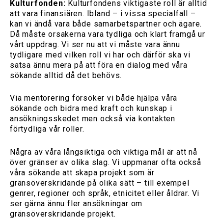
Kulturfonden:
Kulturfondens viktigaste roll är alltid
att vara finansiären. Ibland – i vissa specialfall –
kan vi ändå vara både samarbetspartner och ägare.
Då måste orsakerna vara tydliga och klart framgå ur
vårt uppdrag. Vi ser nu att vi måste vara ännu
tydligare med vilken roll vi har och därför ska vi
satsa ännu mera på att föra en dialog med våra
sökande alltid då det behövs.
Via mentorering försöker vi både hjälpa våra
sökande och bidra med kraft och kunskap i
ansökningsskedet men också via kontakten
förtydliga vår roller.
Några av våra långsiktiga och viktiga mål är att nå
över gränser av olika slag. Vi uppmanar ofta också
våra sökande att skapa projekt som är
gränsöverskridande på olika sätt – till exempel
genrer, regioner och språk, etnicitet eller åldrar. Vi
ser gärna ännu fler ansökningar om
gränsöverskridande projekt.