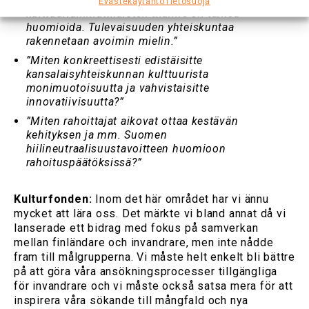
Evästekäytäntö
Tietosuoja
kulttuuriammattilaisten tilanne on tärkeä
huomioida. Tulevaisuuden yhteiskuntaa
rakennetaan avoimin mielin.”
”Miten konkreettisesti edistäisitte
kansalaisyhteiskunnan kulttuurista
monimuotoisuutta ja vahvistaisitte
innovatiivisuutta?”
”Miten rahoittajat aikovat ottaa kestävän
kehityksen ja mm. Suomen
hiilineutraalisuustavoitteen huomioon
rahoituspäätöksissä?”
Kulturfonden:
Inom det här området har vi ännu
mycket att lära oss. Det märkte vi bland annat då vi
lanserade ett bidrag med fokus på samverkan
mellan finländare och invandrare, men inte nådde
fram till målgrupperna. Vi måste helt enkelt bli bättre
på att göra våra ansökningsprocesser tillgängliga
för invandrare och vi måste också satsa mera för att
inspirera våra sökande till mångfald och nya