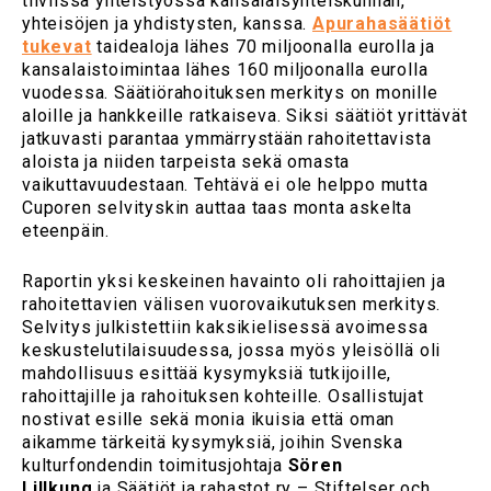
tiiviissä yhteistyössä kansalaisyhteiskunnan,
yhteisöjen ja yhdistysten, kanssa.
Apurahasäätiöt
tukevat
taidealoja lähes 70 miljoonalla eurolla ja
kansalaistoimintaa lähes 160 miljoonalla eurolla
vuodessa. Säätiörahoituksen merkitys on monille
aloille ja hankkeille ratkaiseva. Siksi säätiöt yrittävät
jatkuvasti parantaa ymmärrystään rahoitettavista
aloista ja niiden tarpeista sekä omasta
vaikuttavuudestaan. Tehtävä ei ole helppo mutta
Cuporen selvityskin auttaa taas monta askelta
eteenpäin.
Raportin yksi keskeinen havainto oli rahoittajien ja
rahoitettavien välisen vuorovaikutuksen merkitys.
Selvitys julkistettiin kaksikielisessä avoimessa
keskustelutilaisuudessa, jossa myös yleisöllä oli
mahdollisuus esittää kysymyksiä tutkijoille,
rahoittajille ja rahoituksen kohteille. Osallistujat
nostivat esille sekä monia ikuisia että oman
aikamme tärkeitä kysymyksiä, joihin Svenska
kulturfondendin toimitusjohtaja
Sören
Lillkung
ja Säätiöt ja rahastot ry – Stiftelser och