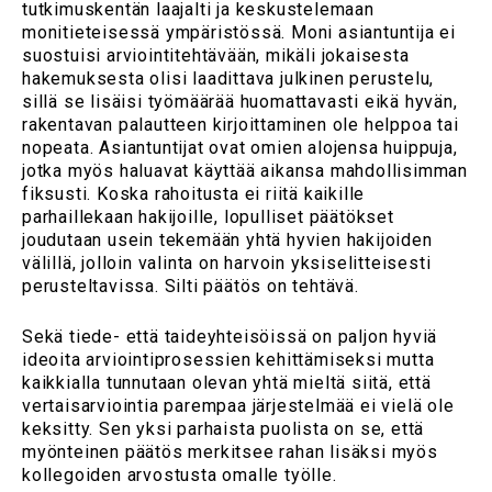
tutkimuskentän laajalti ja keskustelemaan
monitieteisessä ympäristössä. Moni asiantuntija ei
suostuisi arviointitehtävään, mikäli jokaisesta
hakemuksesta olisi laadittava julkinen perustelu,
sillä se lisäisi työmäärää huomattavasti eikä hyvän,
rakentavan palautteen kirjoittaminen ole helppoa tai
nopeata. Asiantuntijat ovat omien alojensa huippuja,
jotka myös haluavat käyttää aikansa mahdollisimman
fiksusti. Koska rahoitusta ei riitä kaikille
parhaillekaan hakijoille, lopulliset päätökset
joudutaan usein tekemään yhtä hyvien hakijoiden
välillä, jolloin valinta on harvoin yksiselitteisesti
perusteltavissa. Silti päätös on tehtävä.
Sekä tiede- että taideyhteisöissä on paljon hyviä
ideoita arviointiprosessien kehittämiseksi mutta
kaikkialla tunnutaan olevan yhtä mieltä siitä, että
vertaisarviointia parempaa järjestelmää ei vielä ole
keksitty. Sen yksi parhaista puolista on se, että
myönteinen päätös merkitsee rahan lisäksi myös
kollegoiden arvostusta omalle työlle.