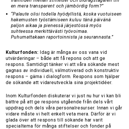
framtiden mellan stiftelser och bidragstagaren till
en mera transparent och jämbördig form?”
“Palaute olisi todella hyödyllistä, koska vuotuiseen
hakemusten työstämiseen kuluu tänä päivänä
paljon aikaa ja pienessä järjestössä myös
suhteessa merkittävästi työvoimaa.
Puhumattakaan raportoinnista ja seurannasta.”
Kulturfonden:
Idag är många av oss vana vid
utvärderingar – både att få repons och att ge
respons. Samtidigt tänker vi att våra sökande mest
gagnas av individuell, välmotiverad och konstruktiv
respons – gärna i dialogform. Respons som hjälper
de sökande att vidareutveckla sina projektidéer.
Inom Kulturfonden diskuterar vi just nu hur vi kan bli
bättre på att ge respons utgående från dels vårt
uppdrag och dels våra personalresurser. Innan vi går
vidare måste vi helt enkelt veta mera. Därför är vi
glada över att respons till sökande har varit
specialtema för många stiftelser och fonder på