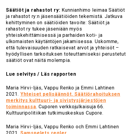
Säätiöt ja rahastot ry:
Kunnianhimo leimaa Säätiöt
ja rahastot ry:n jäsensäätiöiden tekemistä. Jatkuva
kehittyminen on säätiöiden tavoite: Säätiöt ja
rahastot ry tukee jäseniään myös
yhteiskehittämisessä ja parhaiden koti- ja
ulkomaisten käytäntöjen jakamisessa. Uskomme,
että tulevaisuuden ratkaisevat arvot ja yhteisöt –
hyödyllisen tarkoituksen toteuttamiseksi perustetut
säätiöt ovat näitä molempia.
Lue selvitys / Läs rapporten
Maria Hirvi-Ijäs, Vappu Renko ja Emmi Lahtinen
2021.
Yhteiset pelisäännöt. Säätiörahoituksen
merkitys kulttuuri- ja sivistysjärjestöjen
toiminnassa
. Cuporen verkkojulkaisuja 66.
Kulttuuripolitiikan tutkimuskeskus Cupore.
Maria Hirvi-Ijäs, Vappu Renko och Emmi Lahtinen
2021.
Samspelets regler.