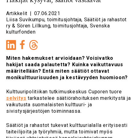
Artikkelit
|
07.06.2021
Liisa Suvikumpu, toimitusjohtaja, Säätiöt ja rahastot
ry & Sören Lillkung, toimitusjohtaja, Svenska
kulturfonden
LinkedIn
Facebook
Miten hakemukset arvioidaan?
Voisivatko
hakijat saada palautetta? Kuinka vaikuttavuus
määritellään? Entä miten säätiöt ottavat
monikulttuurisuuden ja kestävyyden huomioon?
Kulttuuripolitiikan tutkimuskeskus Cuporen tuore
selvitys
tarkastelee säätiörahoituksen merkitystä ja
vaikutusta suomalaisten kulttuuri- ja
sivistysjärjestöjen toiminnassa.
Säätiöt ja rahastot tukevat kulttuurialalla erityisesti
taiteilijoita ja työryhmiä, mutta toimivat myös