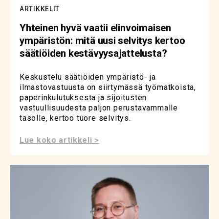
ARTIKKELIT
Yhteinen hyvä vaatii elinvoimaisen
ympäristön: mitä uusi selvitys kertoo
säätiöiden kestävyysajattelusta?
Keskustelu säätiöiden ympäristö- ja
ilmastovastuusta on siirtymässä työmatkoista,
paperinkulutuksesta ja sijoitusten
vastuullisuudesta paljon perustavammalle
tasolle, kertoo tuore selvitys.
Lue koko artikkeli >