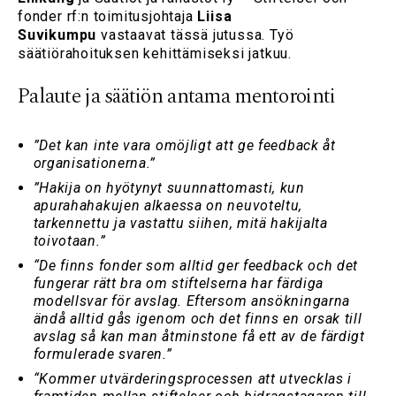
fonder rf:n toimitusjohtaja
Liisa
Suvikumpu
vastaavat tässä jutussa. Työ
säätiörahoituksen kehittämiseksi jatkuu.
Palaute ja säätiön antama mentorointi
”Det kan inte vara omöjligt att ge feedback åt
organisationerna.”
”Hakija on hyötynyt suunnattomasti, kun
apurahahakujen alkaessa on neuvoteltu,
tarkennettu ja vastattu siihen, mitä hakijalta
toivotaan.”
“De finns fonder som alltid ger feedback och det
fungerar rätt bra om stiftelserna har färdiga
modellsvar för avslag. Eftersom ansökningarna
ändå alltid gås igenom och det finns en orsak till
avslag så kan man åtminstone få ett av de färdigt
formulerade svaren.”
“Kommer utvärderingsprocessen att utvecklas i