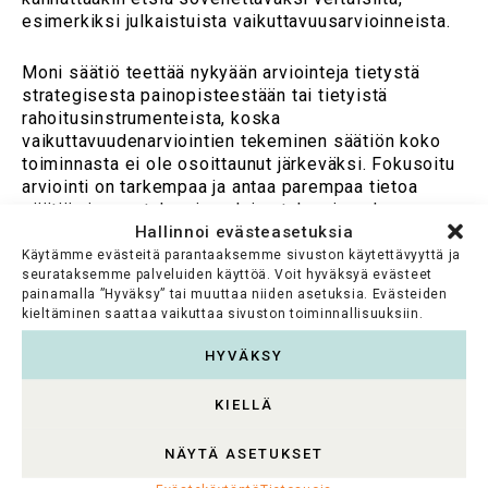
esimerkiksi julkaistuista vaikuttavuusarvioinneista.
Moni säätiö teettää nykyään arviointeja tietystä
strategisesta painopisteestään tai tietyistä
rahoitusinstrumenteista, koska
vaikuttavuudenarviointien tekeminen säätiön koko
toiminnasta ei ole osoittaunut järkeväksi. Fokusoitu
arviointi on tarkempaa ja antaa parempaa tietoa
säätiön ja sen tukemien alojen tulevaisuuden
Hallinnoi evästeasetuksia
suunnittelulle. Yhä useammin säätiöt toteuttavat
vaikuttavuudenarviointeja myös yhdessä
Käytämme evästeitä parantaaksemme sivuston käytettävyyttä ja
seurataksemme palveluiden käyttöä. Voit hyväksyä evästeet
rahoittamistaan hankkeistaan tai toiminnasta.
painamalla ”Hyväksy” tai muuttaa niiden asetuksia. Evästeiden
Yhteistyö lisää ymmärrystä.
kieltäminen saattaa vaikuttaa sivuston toiminnallisuuksiin.
Lue lisää
säätiöiden vaikuttavuudesta
– Läs mer
HYVÄKSY
om
stiftelsernas genomslagskraft
KIELLÄ
Monikulttuurisuus ja kestävä kehitys
NÄYTÄ ASETUKSET
”Ulkomaalaistaustaisten ammattitaiteilijoiden ja