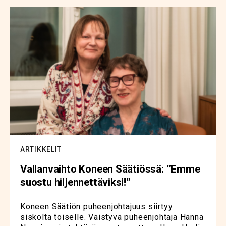
ARTIKKELIT
Vallanvaihto Koneen Säätiössä: ”Emme
suostu hiljennettäviksi!”
Koneen Säätiön puheenjohtajuus siirtyy
siskolta toiselle. Väistyvä puheenjohtaja Hanna