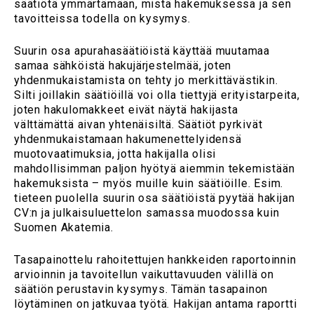
säätiötä ymmärtämään, mistä hakemuksessa ja sen
tavoitteissa todella on kysymys.
Suurin osa apurahasäätiöistä käyttää muutamaa
samaa sähköistä hakujärjestelmää, joten
yhdenmukaistamista on tehty jo merkittävästikin.
Silti joillakin säätiöillä voi olla tiettyjä erityistarpeita,
joten hakulomakkeet eivät näytä hakijasta
välttämättä aivan yhtenäisiltä. Säätiöt pyrkivät
yhdenmukaistamaan hakumenettelyidensä
muotovaatimuksia, jotta hakijalla olisi
mahdollisimman paljon hyötyä aiemmin tekemistään
hakemuksista – myös muille kuin säätiöille. Esim.
tieteen puolella suurin osa säätiöistä pyytää hakijan
CV:n ja julkaisuluettelon samassa muodossa kuin
Suomen Akatemia.
Tasapainottelu rahoitettujen hankkeiden raportoinnin
arvioinnin ja tavoitellun vaikuttavuuden välillä on
säätiön perustavin kysymys. Tämän tasapainon
löytäminen on jatkuvaa työtä. Hakijan antama raportti