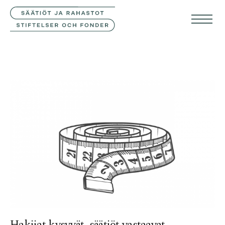
YHTEYSTIEDOT
SVE
ENG
Hakijat kysyvät, säätiöt vastaavat