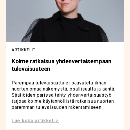
ARTIKKELIT
Kolme ratkaisua yhdenvertaisempaan
tulevaisuuteen
Parempaa tulevaisuutta ei saavuteta ilman
nuorten omaa näkemystä, osallisuutta ja ääntä.
Säätiöiden parissa tehty yhdenvertaisuustyö
tarjoaa kolme käytännöllistä ratkaisua nuorten
paremman tulevaisuuden rakentamiseen.
Lue koko artikkeli >