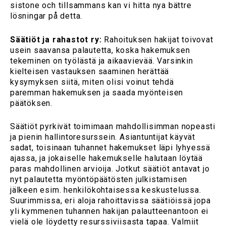
sistone och tillsammans kan vi hitta nya bättre
lösningar på detta.
Säätiöt ja rahastot ry:
Rahoituksen hakijat toivovat
usein saavansa palautetta, koska hakemuksen
tekeminen on työlästä ja aikaavievää. Varsinkin
kielteisen vastauksen saaminen herättää
kysymyksen siitä, miten olisi voinut tehdä
paremman hakemuksen ja saada myönteisen
päätöksen.
Säätiöt pyrkivät toimimaan mahdollisimman nopeasti
ja pienin hallintoresurssein. Asiantuntijat käyvät
sadat, toisinaan tuhannet hakemukset läpi lyhyessä
ajassa, ja jokaiselle hakemukselle halutaan löytää
paras mahdollinen arvioija. Jotkut säätiöt antavat jo
nyt palautetta myöntöpäätösten julkistamisen
jälkeen esim. henkilökohtaisessa keskustelussa.
Suurimmissa, eri aloja rahoittavissa säätiöissä jopa
yli kymmenen tuhannen hakijan palautteenantoon ei
vielä ole löydetty resurssiviisasta tapaa. Valmiit