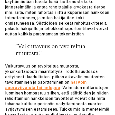
käyttämästään tuesta lisää luottamusta koko
järjestelmään ja antaa rahoittajalle arvokasta tietoa
mm. siitä, miten rahoitus riitti alkuperäisen hankkeen
toteuttamiseen, ja miten hakija itse koki
onnistuneensa. Säätiöiden selkeät rahoituskriteerit,
palaute hakijoille ja tehokkaat raportointitavat voivat
auttaa kaikkia parantamaan tekemistään.
”Vaikuttavuus on tavoiteltua
muutosta.”
Vaikuttavuus on tavoiteltua muutosta,
yksinkertaisesti määriteltynä. Todellisuudessa
erityisesti laadullisten, pitkän aikavälin muutosten
tavoittaminen ja osoittaminen on
harvoin
suoraviivaista tai helppoa
. Valmiiden mittaristojen
luominen kompastuu siihen, että säätiöiden ja niiden
rahoittamien hankkeiden tavoitteet voivat olla mitä
tahansa kulttuuriperinnön säilyttämisestä nuorten
syrjäytymisen estämiseen. Tulokulmia ja menetelmiä
kannattaakin etsiä sovellettavaksi vertaisilta,