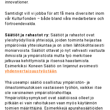
innovationer.
Samtidigt vill vi jobba för att få mera diversitet inom
vår Kulturfonden – både bland våra medarbetare och
förtroendevalda.
Säätiöt ja rahastot ry:
Säätiöt ja rahastot ovat
yleishyödyllisiä yhteisöjä, joiden toiminta heijastaa
ympäröivää yhteiskuntaa ja on siten lähtökohtaisesti
moniarvoista. Säätiöt ottavat jo nyt vahvasti vastuuta
ihmisistä ja ympäristöstä mutta työ merkitsee
jatkuvaa kehittymistä ja itsensä haastamista.
Esimerkiksi Koneen Säätiö on linjannut avoimesti
yhdenvertaisuustyöstään
.
Yhä useampi säätiö osallistuu ympäristön- ja
ilmastonmuutoksen vastaiseen työhön, vaikkei itse
ole varsinainen ympäristörahoittaja.
Ympäristökysymykset ovat säätiöissä olleet jo
pitkään ei vain rahoituksen vaan myös käytännön
toimien määrittäjinä. Esimerkkejä apurahasäätiöiden