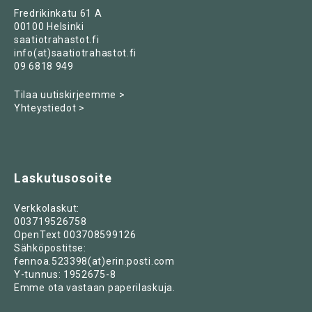
Fredrikinkatu 61 A
00100 Helsinki
saatiotrahastot.fi
info(at)saatiotrahastot.fi
09 6818 949
Tilaa uutiskirjeemme >
Yhteystiedot >
Laskutusosoite
Verkkolaskut:
003719526758
OpenText 003708599126
Sähköpostitse:
fennoa.523398(at)erin.posti.com
Y-tunnus: 1952675-8
Emme ota vastaan paperilaskuja.