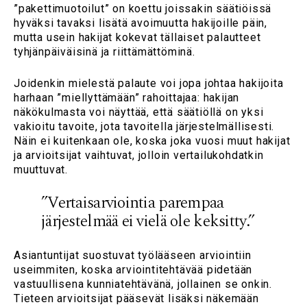
”pakettimuotoilut” on koettu joissakin säätiöissä
hyväksi tavaksi lisätä avoimuutta hakijoille päin,
mutta usein hakijat kokevat tällaiset palautteet
tyhjänpäiväisinä ja riittämättöminä.
Joidenkin mielestä palaute voi jopa johtaa hakijoita
harhaan ”miellyttämään” rahoittajaa: hakijan
näkökulmasta voi näyttää, että säätiöllä on yksi
vakioitu tavoite, jota tavoitella järjestelmällisesti.
Näin ei kuitenkaan ole, koska joka vuosi muut hakijat
ja arvioitsijat vaihtuvat, jolloin vertailukohdatkin
muuttuvat.
”Vertaisarviointia parempaa
järjestelmää ei vielä ole keksitty.”
Asiantuntijat suostuvat työlääseen arviointiin
useimmiten, koska arviointitehtävää pidetään
vastuullisena kunniatehtävänä, jollainen se onkin.
Tieteen arvioitsijat pääsevät lisäksi näkemään