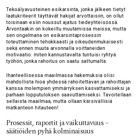
Tekoälyavusteinen esikarsinta, jonka jälkeen tietyt
laatukriteerit täyttävät hakijat arvottaisiin, on ollut
toisinaan esiin noussut ajatus tiedeyhteisössä.
Arvontaakin on kokeiltu muutamissa maissa, mutta
sen ongelmana on esikarsintaprosessin
toteuttaminen tehokkaasti ja oikeudenmukaisesti
sekä ennen muuta arvonnalla voittaneiden
motivaatio: miten kannustavalta tuntuisi ryhtyä
työhön, jonka rahoitus on saatu sattumalta.
Ihanteellisessa maailmassa hakemuksia olisi
mahdollista hioa yhdessä rahoitettavan ja rahoittajan
kanssa molempien ymmärryksen kasvattamiseksi ja
parhaan lopputuloksen saavuttamiseksi. Tavoitellaan
sellaista maailmaa, mutta ollaan kärsivällisiä
matkanteon hitauteen!
Prosessit, raportit ja vaikuttavuus –
säätiöiden pyhä kolminaisuus