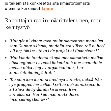
jo tekemistä konkreettisista ilmastotoimista
olemme keränneet
tänne
.
Rahoittajan roolin määritteleminen, muu
kehitystyö
“Hur går ni vidare med att implementera modellen
som Cupore skissat; att definiera vilken roll ni har/
vill ha/ tänker utöva i de projekt ni finansierar?”
”Hur kunde fonderna skapa mer samarbete mellan
olika regioner i svenskfinland och mer samarbete
mellan olika slag av organisationer, t.ex.
konst/utbildning/idrott.”
“De som kan komma med nya initiativ, också från
nya grupper, har sällan kraften och kunskapen för
att klara de byråkratiska kraven från
stiftelserna. Hur kan man möta deras
finansieringsbehov?”